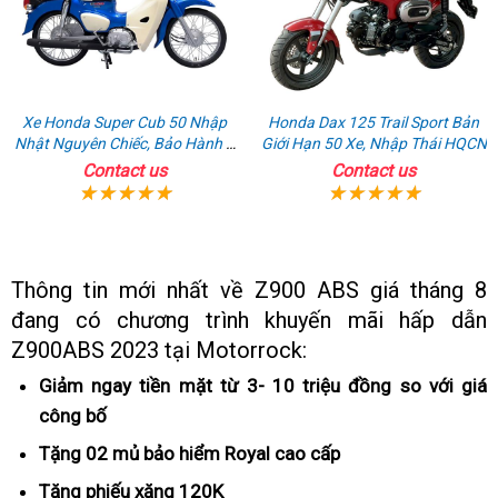
Xe Honda Super Cub 50 Nhập
Honda Dax 125 Trail Sport Bản
Nhật Nguyên Chiếc, Bảo Hành 3
Giới Hạn 50 Xe, Nhập Thái HQCN
Năm
Contact us
Contact us
Thông tin mới nhất về Z900 ABS giá tháng 8
đang có chương trình khuyến mãi
qua
hấp dẫn
Z900ABS 2023 tại Motorrock:
app
Giảm ngay tiền mặt từ 3- 10 triệu đồng so với giá
công bố
tiêu
chuẩn
Tặng 02 mủ bảo hiểm Royal
tiết
cao cấp
Nhật
kiệm
Tặng phiếu xăng 120K
hàng