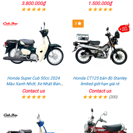
160
160
3.800.000₫
1.500.000₫
5
Honda Super Cub 50cc 2024
Honda CT125 bản độ Stanley
Màu Xanh Nhớt, Xe Nhật Bán
limited giới hạn giá rẻ
Chạy Nhất
Contact us
Contact us
(200)