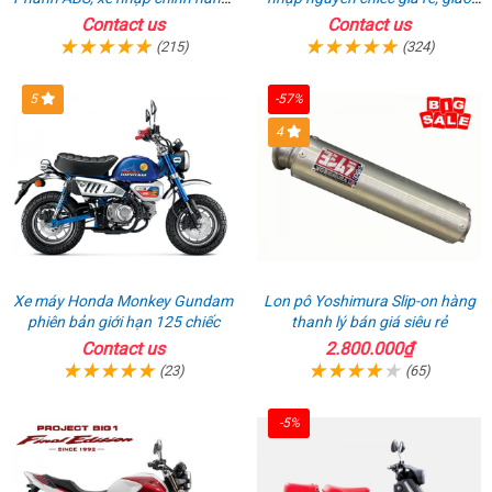
bán online giá rẻ
hồ sơ ngay
Contact us
Contact us
(215)
(324)
5
-57%
4
Xe máy Honda Monkey Gundam
Lon pô Yoshimura Slip-on hàng
phiên bản giới hạn 125 chiếc
thanh lý bán giá siêu rẻ
Contact us
2.800.000₫
(23)
(65)
-5%