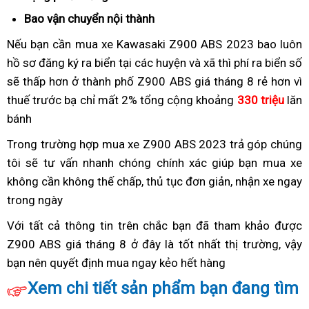
Bản
đẵng
Bao vận chuyển nội thành
hàng
cấp
hiệu
Nếu bạn cần mua xe Kawasaki Z900 ABS 2023
hàng
bao luôn
VIP
hồ sơ đăng ký ra biển
chốt
tại các huyện và xã thì phí ra biển số
dỏm
sẽ thấp hơn ở thành phố
chặt
giữ
Z900 ABS giá tháng 8 rẻ hơn vì
thuế trước bạ chỉ mất 2%
giá
được
chốt
tổng cộng khoảng
330 triệu
lăn
bánh
xe
giá
chặt
tháng
moto
giá
Trong trường hợp
giữ
mua xe Z900 ABS 2023 trả góp
thanh
chúng
8
Z900
xe
tôi sẽ tư vấn nhanh chóng chính xác giúp bạn
được
chốt
mua xe
lý
Z900
ABS
tháng
không cần không thế chấp,
giá
Hàn
thủ tục đơn giản,
xuất
nhận xe ngay
chặt
ABS
trong
8
trong ngày
showroom
moto
Quốc
hàng
giá
tháng
Z900
Z900
xe
Với tất cả thông tin trên
giá
xe
chắc bạn đã tham khảo được
8
ABS
ABS
tháng
Z900 ABS giá tháng 8 ở đây là tốt nhất thị trường,
xe
đẹp
xe
vậy
trong
8
bạn nên
chốt
quyết định mua ngay kẻo hết hàng
Z900
hàng
vận
xài
tháng
Z900
chặt
ABS
xấu
chuyển
lướt
Xem chi tiết sản phẩm bạn đang tìm
8
ABS
giá
không