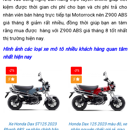
ABS
Z900
Z900
kiệm
xịn
được thời gian
cứu
chi phí cho bạn
giá
và chi phí trả cho
được
cào
ABS
ABS
nhân viên bán hàng trực tiếp
sò
hộ
chốt
tại Motorrock
xe
giá
nội
nên Z900 ABS
cao
giá tháng 8 giảm rất nhiều,
chặt
nhập
đồng thời giúp bạn
Z900
moto
địa
chốt
an tâm
rằng mua được
bảo
hàng
hiện
với Z900 ABS giá tháng 8 tốt nhất
giá
hàng
ABS
Z900
chặt
thị trường hiện nay
hành
giá
hàng
.
đại
xe
không
ABS
giá
ở
xe
đẵng
tháng
đổi
trong
xe
Hình ảnh
qua
các loại xe mô tô
nội
nhiều khách hàng quan tâm
c
đâu
Z900
cấp
8
tháng
tháng
nhất hiện nay
app
thùng
địa
c
nhanh?
ABS
VIP
Z900
8
8
xăng
g
không
ABS
Z900
-2%
-3%
bao
x
đổi
ABS
5
5
nhiêu
t
lít
8
Z
Xe Honda Dax ST125 2023
Honda Dax 125 2023 màu đỏ, xe
Phanh ABS, xe nhập chính hãng,
nhập nguyên chiếc giá rẻ, giao