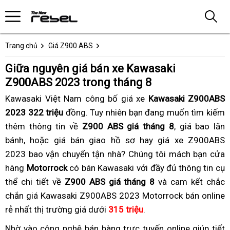
Trang chủ
Giá Z900 ABS
Giữa nguyên giá bán xe Kawasaki
Z900ABS 2023 trong tháng 8
Kawasaki Việt Nam công bố giá xe
Kawasaki Z900ABS
2023 322 triệu
đồng.
bảo
Tuy nhiên bạn đang muốn tìm kiếm
thêm thông tin về
Z900 ABS giá tháng 8
hành
,
có
giá bao lăn
bánh,
bỏ
chốt
hoặc giá bán giao hồ sơ hay
ở
giá
giá xe Z900ABS
nên
2023 bao vận chuyển tận nhà?
sỉ
chặt
đâu
điện
chốt
Chúng tôi
xe
chốt
mách bạn cửa
chọn
hàng
giá
Motorrock
có bán Kawasaki với đầy đủ thông tin cụ
nhanh?
tử
chặt
Z900
chặt
thể chi tiết về
xe
Z900 ABS giá tháng 8
giá
ABS
và cam kết chắc
giá
chắn giá Kawasaki Z900ABS 2023 Motorrock bán online
tháng
xe
không
xe
rẻ nhất thị trường giá dưới
8
315 triệu
tháng
đa
.
đổi
tháng
Z900
8
năng
8
Nhờ vào
showroom
công nghệ bán hàng trực tuyến
giữ
online
xe
giúp tiết