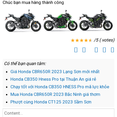
Chúc bạn mua hàng thành công
xe
đổi
tháng
8
Z900
ABS
/5 ( votes)
Có thể bạn quan tâm:
Giá Honda CBR650R 2023 Lạng Sơn mới nhất
Honda CB350 Hness Pro tại Thuận An giá rẻ
Chạy tốt với Honda CB350 HNESS Pro mã lực khỏe
Mua Honda CBR650R 2023 Bắc Ninh giá thơm
Phượt cùng Honda CT125 2023 Sầm Sơn