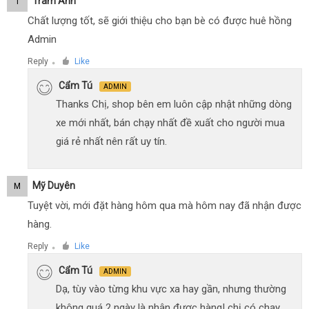
Trâm Anh
T
Chất lượng tốt, sẽ giới thiệu cho bạn bè có được huê hồng
Admin
Reply
Like
●
Cẩm Tú
ADMIN
Thanks Chị, shop bên em luôn cập nhật những dòng
xe mới nhất, bán chạy nhất đề xuất cho người mua
giá rẻ nhất nên rất uy tín.
Mỹ Duyên
M
Tuyệt vời, mới đặt hàng hôm qua mà hôm nay đã nhận được
hàng.
Reply
Like
●
Cẩm Tú
ADMIN
Dạ, tùy vào từng khu vực xa hay gần, nhưng thường
không quá 2 ngày là nhận được hàng! chị có chạy