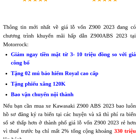
Thông tin mới nhất về giá lỗ vốn Z900 2023 đang có
nhận
chương trình khuyến mãi
hấp dẫn Z900ABS 2023 tại
xét
Motorrock:
Giảm ngay tiền mặt từ 3- 10 triệu đồng so với giá
công bố
giúp
đăng
Tặng 02 mủ bảo hiểm Royal
nhập
cao cấp
ký
khẩu
Tặng phiếu xăng 120K
tăng
biển
Mỹ
tốc
Bao vận chuyển nội thành
thay
số
rất
dầu
nhanh
Nếu bạn cần mua xe Kawasaki Z900 ABS 2023
Phanh
bao luôn
nhanh
hồ sơ đăng ký ra biển
giá
tại các huyện và xã thì phí ra biển
ABS
số sẽ thấp hơn ở thành phố
gia
giá
giá lỗ vốn Z900 2023 rẻ hơn
chống
vì thuế trước bạ chỉ mất 2%
hồ
gia
giá
tổng cộng khoảng
bó
330 triệu