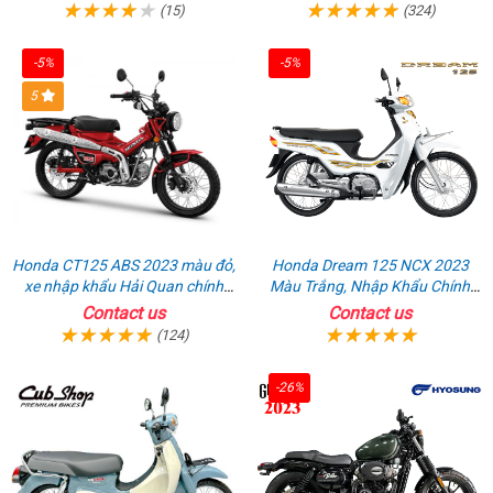
(15)
(324)
-5%
-5%
5
Honda CT125 ABS 2023 màu đỏ,
Honda Dream 125 NCX 2023
xe nhập khẩu Hải Quan chính
Màu Trắng, Nhập Khẩu Chính
ngạch
Hãng
Contact us
Contact us
(124)
-26%