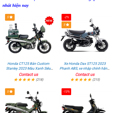
lỗ
chưa
cao
nhất hiện nay
quà
lái
nào
g
vốn
từng
lưu
xe
h
nhập
có
5
-2%
niệm
giúp
s
vào
5
tăng
cường
thể
lực
Honda CT125 Bản Custom
Xe Honda Dax ST125 2023
Stanley 2023 Màu Xanh Siêu
Phanh ABS, xe nhập chính hãng,
Chất
bán online giá rẻ
Contact us
Contact us
(218)
(215)
5
-13%