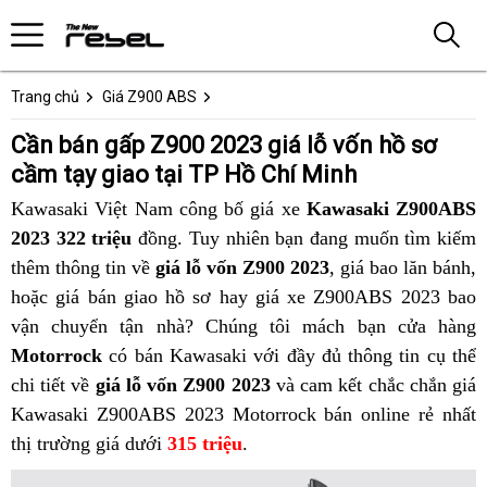
Trang chủ
Giá Z900 ABS
Cần bán gấp Z900 2023 giá lỗ vốn hồ sơ
cầm tạy giao tại TP Hồ Chí Minh
Kawasaki Việt Nam công bố giá xe
Kawasaki Z900ABS
2023 322 triệu
đồng.
địa
Tuy nhiên bạn đang muốn tìm kiếm
thêm thông tin về
giá lỗ vốn Z900 2023
chỉ
,
cửa
giá bao lăn bánh,
v
g
hoặc giá bán giao hồ sơ hay
bán
giá
giá xe Z900ABS 2023 bao
hàng
Z
vận chuyển tận nhà?
xe
nhập
bán
Chúng tôi
Z900
bán
mách bạn cửa hàng
nào
l
Motorrock
có bán Kawasaki với đầy đủ thông tin cụ thể
này
hàng
gấp
lỗ
gấp
bán
v
chi tiết về
giá lỗ vốn Z900 2023
z900
vốn
và cam kết chắc chắn giá
z900
giá
n
Kawasaki Z900ABS 2023 Motorrock bán online rẻ nhất
2023
nhập
2023
rẻ
v
thị trường giá dưới
315 triệu
độc
.
vào
nhất?
đáo