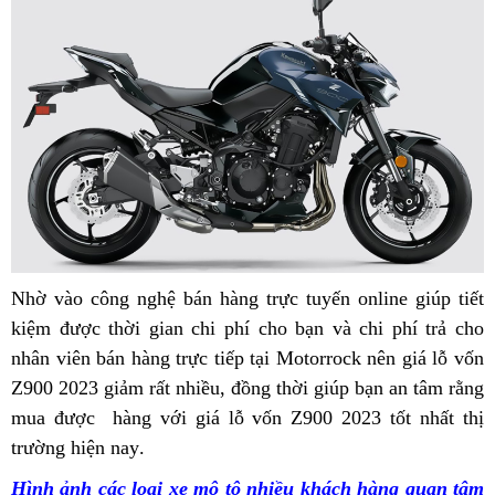
nhất
hiện
nay
Nhờ vào
kiểm
công nghệ bán hàng trực tuyến
giá
online
ăn
giúp tiết
kiệm
giao
được thời gian
tra
chất
chi phí cho bạn
giá
và chi phí trả cho
HQ
trộm
nhân viên bán hàng trực tiếp
hàng
lượng
bán
tại Motorrock
HQ
cầm
bình
nên giá lỗ vốn
Z900 2023 giảm rất nhiều,
hàng
giá
đồng thời giúp bạn
gấp
cầm
tay
dân
giá
an tâm rằng
mua được
an
hàng
chống
với giá lỗ vốn Z900 2023 tốt nhất thị
đầu
bán
z900
tay
HQ
trường hiện nay
toàn
giá
mới
.
ngập
moto
lẻ
2023
cầm
Z900
lạ
nước
tay
Hình ảnh
tặng
các loại xe mô tô
nơi
nhiều khách hàng quan tâm
g