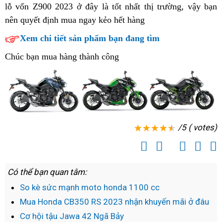
lỗ vốn Z900 2023 ở đây là tốt nhất thị trường,
Z900
road
độc
vậy bạn
nên
giá
quyết định mua ngay kẻo hết hàng
lỗ
tốt
quyền
HQ
vốn
nhất
phân
Xem chi tiết sản phẩm bạn đang tìm
cầm
nhập
phối
Chúc bạn mua hàng thành công
tay
vào
tại
Việt
Nam
/5 ( votes)
Có thể bạn quan tâm:
So kè sức mạnh moto honda 1100 cc
Mua Honda CB350 RS 2023 nhận khuyến mãi ở đâu
Cơ hội tậu Jawa 42 Ngã Bảy