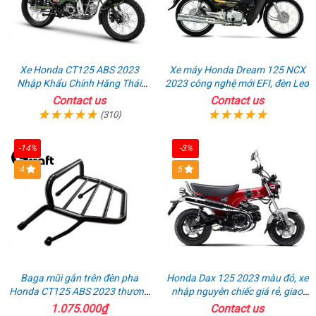
Xe Honda CT125 ABS 2023
Xe máy Honda Dream 125 NCX
Nhập Khẩu Chính Hãng Thái
2023 công nghệ mới EFI, đèn Led
Lan, Đủ Phụ Kiện Đồ Chơi
Contact us
Contact us
(310)
-14%
-3%
4
5
Baga mũi gắn trên đèn pha
Honda Dax 125 2023 màu đỏ, xe
Honda CT125 ABS 2023 thương
nhập nguyên chiếc giá rẻ, giao
hiệu Gcraft
hồ sơ ngay
1.075.000₫
Contact us