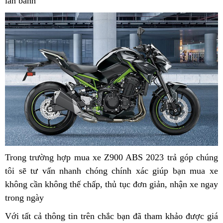
lăn bánh
sơ
hồ
gia
2
sơ
hồ
kênh
sơ
Trong trường hợp
giá
mua xe Z900 ABS 2023 trả góp
chợ
chúng
tôi sẽ tư vấn nhanh chóng chính xác giúp bạn
HQ
giá
mua xe
không cần không thế chấp,
cầm
miễn
thủ tục đơn giản,
đa
nhận xe ngay
HQ
trong ngày
lắp
tay
phí
năng
cầm
đặt
tay
Với tất cả thông tin trên
giá
off-
chắc bạn đã tham khảo được giá