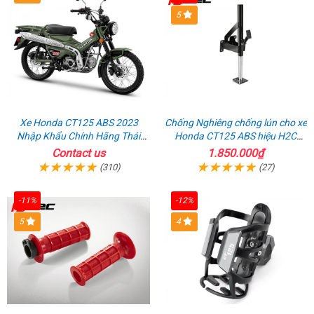
5
Xe Honda CT125 ABS 2023
Chống Nghiêng chống lún cho xe
Nhập Khẩu Chính Hãng Thái
Honda CT125 ABS hiệu H2C
Lan, Đủ Phụ Kiện Đồ Chơi
chính hãng
Contact us
1.850.000₫
(310)
(27)
-11%
-12%
5
4