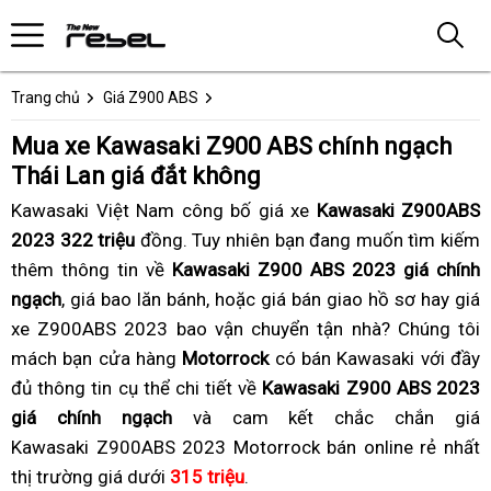
Trang chủ
Giá Z900 ABS
Mua xe Kawasaki Z900 ABS chính ngạch
Thái Lan giá đắt không
Kawasaki Việt Nam công bố giá xe
Kawasaki Z900ABS
2023 322 triệu
đồng.
miễn
Tuy nhiên bạn đang muốn tìm kiếm
thêm thông tin về
Kawasaki Z900 ABS 2023 giá chính
phí
ngạch
,
Đức
giá bao lăn bánh,
có
giá
hoặc giá bán giao hồ sơ hay
hàng
giá
xe Z900ABS 2023 bao vận chuyển tận nhà?
hệ
mua
xe
giá
Chúng tôi
nhập
g
mách bạn cửa hàng
Motorrock
thống
Kawasaki
có bán Kawasaki với đầy
moto
mua
chín
đủ thông tin cụ thể chi tiết về
Bluetooth
Z900
Kawasaki Z900 ABS 2023
siêu
Kawasaki
ngạc
K
giá chính ngạch
và cam kết chắc chắn giá
ABS
bền
Z900
Kawa
Kawasaki Z900ABS 2023 Motorrock bán online rẻ nhất
Thái
ABS
Z90
thị trường giá dưới
315 triệu
Lan
chiết
.
Thái
ABS
T