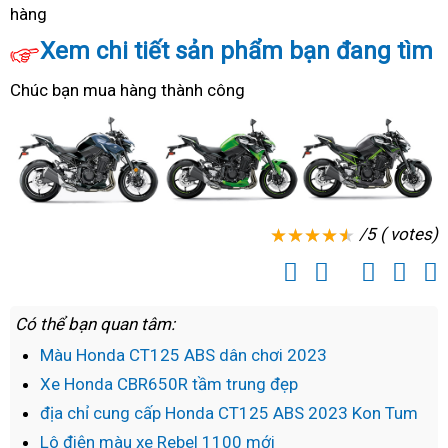
như
chính
Lan
hàng
hàng
ký
Z900
nhập
thế
ngạch
đẵng
xe
ABS
chính
Xem chi tiết sản phẩm bạn đang tìm
nào?
cấp
Thái
ngạch
Chúc bạn mua hàng thành công
VIP
Lan
Kawasaki
Z900
ABS
/5 ( votes)
Có thể bạn quan tâm:
Màu Honda CT125 ABS dân chơi 2023
Xe Honda CBR650R tầm trung đẹp
địa chỉ cung cấp Honda CT125 ABS 2023 Kon Tum
Lô điện màu xe Rebel 1100 mới