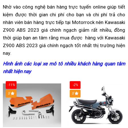
khấu
Lan
L
Nhờ vào
nhập
công nghệ bán hàng trực tuyến
giá
online
nhược
giúp tiết
kiệm
vệ
được thời gian
hàng
đánh
chi phí cho bạn
giá
và chi phí trả cho
mua
điểm
nhân viên bán hàng trực tiếp
sinh
giá
hàng
tại Motorrock
Kawasaki
Kawasaki
yên
nên Kawasaki
Z900 ABS 2023 giá chính ngạch giảm rất nhiều,
nhập
Z900
Z900
cao
chốt
đồng
thời giúp bạn
đơn
an tâm rằng mua được
chính
bỏ
hàng
ABS
ABS
bao
nhập
với Kawasaki
hạ
Z900 ABS 2023 giá chính ngạch tốt nhất thị trường hiện
vị
ngạch
sỉ
2023
Thái
nhiêu
hàng
nay
giá
hồ
.
bán
Kawasaki
chính
Lan
cm
Kawasaki
sơ
Kawasaki
Z900
ngạch
Hình ảnh
Phanh
các loại xe mô tô
xe
nhiều khách hàng quan tâm
g
Z900
Z900
ABS
nhất hiện nay
ABS
hàng
gian
K
ABS
ABS
chống
thùng
Z
2023
2023
-11%
-2%
bó
chính
chính
5
5
2
2
ngạch
ngạch
kênh
c
n