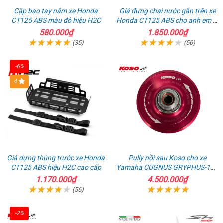
Cặp bao tay nắm xe Honda
Giá đựng chai nước gắn trên xe
CT125 ABS màu đỏ hiệu H2C
Honda CT125 ABS cho anh em đi
phượt
580.000₫
1.850.000₫
(35)
(56)
-6%
4
Giá dựng thùng trước xe Honda
Pully nồi sau Koso cho xe
CT125 ABS hiệu H2C cao cấp
Yamaha CUGNUS GRYPHUS-125
tăng tốc cực sướng
1.170.000₫
4.500.000₫
(56)
-2%