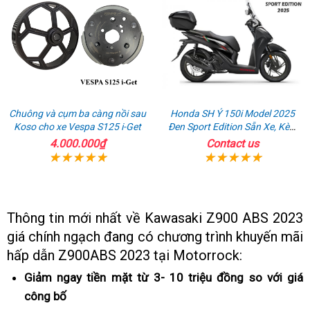
Chuông và cụm ba càng nồi sau
Honda SH Ý 150i Model 2025
Koso cho xe Vespa S125 i-Get
Đen Sport Edition Sẵn Xe, Kèm
Full Phụ Kiện
4.000.000₫
Contact us
Thông tin mới nhất về Kawasaki Z900 ABS 2023
giá chính ngạch đang có chương trình khuyến mãi
g
hấp dẫn Z900ABS 2023 tại Motorrock:
k
Giảm ngay tiền mặt từ 3- 10 triệu đồng so với giá
b
công bố
hướng