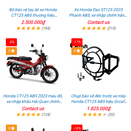
Bộ bảo vệ tay lái xe Honda
Xe Honda Dax ST125 2023
CT125 ABS thương hiệu
Phanh ABS, xe nhập chính hãng,
Barkbuster màu đỏ
bán online giá rẻ
2.500.000₫
Contact us
(104)
(215)
-5%
-17%
5
4
Honda CT125 ABS 2023 màu đỏ,
Chụp bảo vệ đèn trước xe máy
xe nhập khẩu Hải Quan chính
Honda CT125 ABS hiệu Grcaft
ngạch
chính hãng
Contact us
1.825.000₫
(124)
(32)
5
-18%