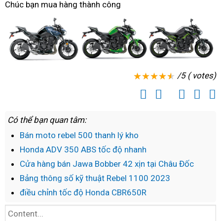
Chúc bạn mua hàng thành công
Kawasaki
hữu
và
như
Z900
nghị
đẹp
thế
ABS
nào?
nhiều
khuyến
mãi
/5 ( votes)
Có thể bạn quan tâm:
Bán moto rebel 500 thanh lý kho
Honda ADV 350 ABS tốc độ nhanh
Cửa hàng bán Jawa Bobber 42 xịn tại Châu Đốc
Bảng thông số kỹ thuật Rebel 1100 2023
điều chỉnh tốc độ Honda CBR650R