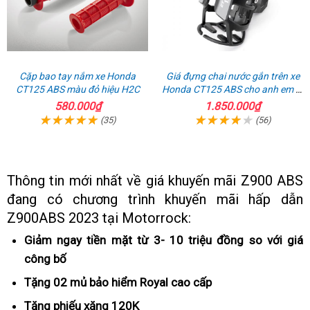
Cặp bao tay nắm xe Honda
Giá đựng chai nước gắn trên xe
CT125 ABS màu đỏ hiệu H2C
Honda CT125 ABS cho anh em đi
phượt
580.000₫
1.850.000₫
(35)
(56)
Thông tin mới nhất về giá khuyến mãi Z900 ABS
đang có chương trình khuyến mãi
bảo
hấp dẫn
Z900ABS 2023 tại Motorrock:
hành
Giảm ngay tiền mặt từ 3- 10 triệu đồng so với giá
công bố
giá
vố
Tặng 02 mủ bảo hiểm Royal
hoài
cao cấp
cổ
Tặng phiếu xăng 120K
tiết