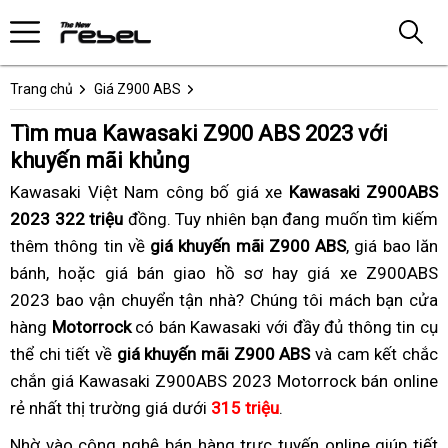
Trang chủ
Giá Z900 ABS
Tìm mua Kawasaki Z900 ABS 2023 với
khuyến mãi khủng
Kawasaki Việt Nam công bố giá xe
Kawasaki Z900ABS
2023 322 triệu
đồng.
đa
Tuy nhiên bạn đang muốn tìm kiếm
thêm thông tin về
giá khuyến mãi Z900 ABS
năng
,
showroom
giá bao lăn
bánh,
tem
trợ
hoặc giá bán giao hồ sơ hay
cửa
giá xe Z900ABS
2023 bao vận chuyển tận nhà?
nhãn
giá
thảo
địa
Chúng tôi
hàng
trợ
mách bạn cửa
hàng
đẹp
tốt
Motorrock
có bán Kawasaki với đầy đủ thông tin cụ
luận
chỉ
bán
giá
thể chi tiết về
hấp
khi
giá khuyến mãi Z900 ABS
bán
Kawasaki
và cam kết chắc
tốt
chắn giá Kawasaki Z900ABS 2023 Motorrock bán online
dẫn
mua
Kawasaki
Z900
khi
rẻ nhất thị trường giá dưới
Kawasaki
315 triệu
Z900
xe
.
ABS
mua
Z900
ABS
siêu
2023
Kawasaki
Nhờ vào
đổi
công nghệ bán hàng trực tuyến
trợ
online
giá
giúp tiết