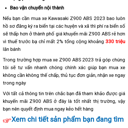
kiệm
Bao vận chuyển nội thành
vận
chuyển
Nếu bạn cần mua xe Kawasaki Z900 ABS 2023
giá
bao luôn
hồ sơ đăng ký ra biển
địa
tại các huyện và xã thì phí ra biển số
rẻ
sẽ thấp hơn ở thành phố
chỉ
địa
giá khuyến mãi Z900 ABS rẻ hơn
vì thuế trước bạ chỉ mất 2%
bán
chỉ
trợ
tổng cộng khoảng
330 triệu
lăn bánh
Kawasaki
bán
giá
Z900
Kawasaki
tốt
Trong trường hợp
địa
mua xe Z900 ABS 2023 trả góp
công
chúng
ABS
Z900
khi
tôi sẽ tư vấn nhanh chóng chính xác giúp bạn
chỉ
trợ
mua xe
nghệ
nhiều
ABS
mua
không cần không thế chấp,
bán
chất
thủ tục đơn giản,
nguyên
nhận xe ngay
giá
mới
khuyến
nhiều
Kawasaki
trong ngày
nhập
Kawasaki
lượng
chiếc
tốt
mãi
khuyến
Z900
khẩu
Z900
khi
Với tất cả thông tin trên
mua
moto
chắc bạn đã tham khảo được giá
mãi
ABS
Nhật
ABS
mua
khuyến mãi Z900 ABS ở đây là tốt nhất thị trường,
Kawasaki
có
kích
vậy
nhiều
Kawasaki
bạn nên
địa
quyết định mua ngay kẻo hết hàng
Z900
thương
rất
cỡ
khuyến
Z900
chỉ
ABS
hiệu
an
lốp
Xem chi tiết sản phẩm bạn đang tìm
mãi
ABS
bán
giá
cao
toàn
xe