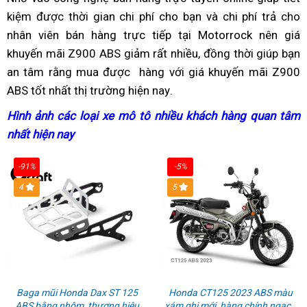
ABS
nhiều
lướt
có
Z900
kiệm
ưu
được thời gian
trả
xe
chi phí cho bạn
mua
và chi phí trả cho
giá
bán
khuyến
khuyến
ABS
nhân viên bán hàng trực tiếp
điểm
gian
trợ
tại Motorrock
Kawasaki
tốt
báo
nên giá
buôn
mãi
mãi
khuyến mãi Z900 ABS giảm rất nhiều,
giá
giá
đồng thời giúp bạn
Z900
khi
giá
t
tốt
an tâm rằng mua được
có
hàng
trãi
với giá khuyến mãi Z900
tốt
bán
ABS
mua
g
nhất
ABS tốt nhất thị trường hiện nay
bao
nghiệm
mua
thùng
.
khi
giá
Kawasaki
t
lấy
Kawasaki
xăng
mua
hữu
Z900
k
Hình ảnh
bình
các loại xe mô tô
đăng
nhiều khách hàng quan tâm
bảng
Z900
bao
Kawasaki
nghị
ABS
nhất hiện nay
dân
giá
ký
K
số
ABS
nhiêu
Z900
K
cạnh
Z
giá
lít
ABS
-91%
-5%
tranh
hữu
4
5
g
nghị
h
n
Baga mũi Honda Dax ST 125
Honda CT125 2023 ABS màu
ABS bằng nhôm, thương hiệu
xám ghi mới, hàng chính ngạch