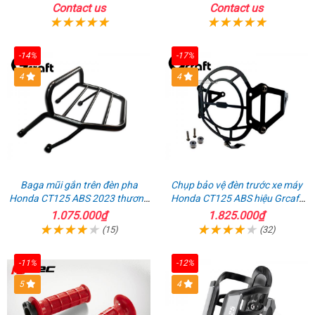
Ngạch
Cam
Contact us
Contact us
-14%
-17%
4
4
Baga mũi gắn trên đèn pha
Chụp bảo vệ đèn trước xe máy
Honda CT125 ABS 2023 thương
Honda CT125 ABS hiệu Grcaft
hiệu Gcraft
chính hãng
1.075.000₫
1.825.000₫
(15)
(32)
-11%
-12%
5
4