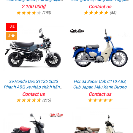
Gcraft chính hãng
giá tốt nhất thị trường
2.100.000₫
Contact us
(150)
(85)
-2%
5
Xe Honda Dax ST125 2023
Honda Super Cub C110 ABS,
Phanh ABS, xe nhập chính hãng,
Cub Japan Màu Xanh Dương
bán online giá rẻ
Contact us
Contact us
(215)