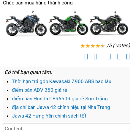
Chúc bạn mua hàng thành công
chính
mới
thức
320
tr
/5 ( votes)
Có thể bạn quan tâm:
Thời hạn trả góp Kawasaki Z900 ABS bao lâu
điểm bán ADV 350 giá rẻ
điểm bán Honda CBR650R giá rẻ Sóc Trăng
địa chỉ bán Jawa 42 chính hiệu tại Nha Trang
Jawa 42 Hưng Yên chính sách tốt