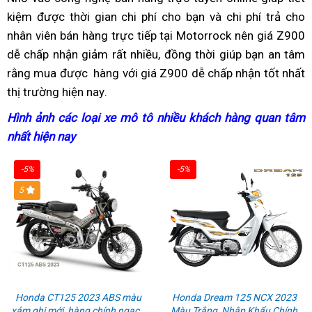
kiệm
khuyến
được thời gian
bảo
sửa
chi phí cho bạn
chấp
và chi phí trả cho
Z900
nhà
nhân viên bán hàng trực tiếp
mãi
dưỡng
chữa
chấp
tại Motorrock
nhận
2023
xe
nên giá Z900
dễ chấp nhận giảm rất nhiều,
nhận
test
đồng thời giúp bạn
giá
chính
đua
chấp
an tâm
rằng mua được
adventure
hàng
thảo
với giá Z900 dễ chấp nhận tốt nhất
giá
lỗi
Z900
thức
nhận
thị trường hiện nay
giá
nơi
.
luận
Z900
2023
320
giá
bán
bán
2023
mới
tr
Z900
Hình ảnh
sản
các loại xe mô tô
tốt
nhiều khách hàng quan tâm
c
lẻ
có
mới
2023
nhất hiện nay
phẩm
hàng
nhất
n
Z900
uy
mới
cao
nhái
g
2023
tín
-5%
-5%
cấp
Z
5
giá
2
tốt
m
Honda CT125 2023 ABS màu
Honda Dream 125 NCX 2023
xám ghi mới, hàng chính ngạch
Màu Trắng, Nhập Khẩu Chính