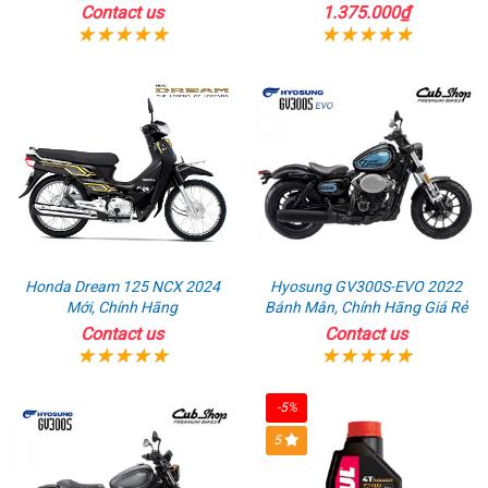
125
AirBlade 125
Contact us
1.375.000₫
Honda Dream 125 NCX 2024
Hyosung GV300S-EVO 2022
Mới, Chính Hãng
Bánh Mân, Chính Hãng Giá Rẻ
Contact us
Contact us
-5%
5