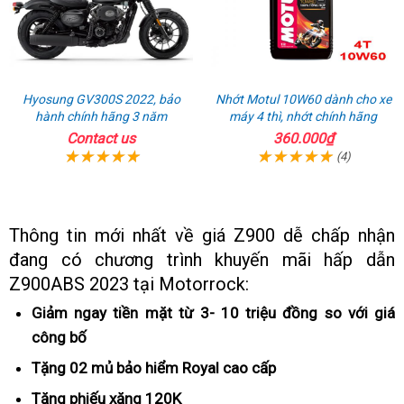
Hyosung GV300S 2022, bảo
Nhớt Motul 10W60 dành cho xe
hành chính hãng 3 năm
máy 4 thì, nhớt chính hãng
Contact us
360.000₫
(4)
Thông tin mới nhất về giá Z900 dễ chấp nhận
đang có chương trình khuyến mãi
xuất
hấp dẫn
Z900ABS 2023 tại Motorrock:
xứ
Giảm ngay tiền mặt từ 3- 10 triệu đồng so với giá
công bố
bảo
hành
Tặng 02 mủ bảo hiểm Royal
đặt
cao cấp
cọc
Tặng phiếu xăng 120K
test