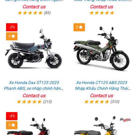
giá tốt nhất thị trường
Hãng
Contact us
Contact us
(85)
-2%
5
5
Xe Honda Dax ST125 2023
Xe Honda CT125 ABS 2023
Phanh ABS, xe nhập chính hãng,
Nhập Khẩu Chính Hãng Thái
bán online giá rẻ
Lan, Đủ Phụ Kiện Đồ Chơi
Contact us
Contact us
(215)
(310)
-5%
5