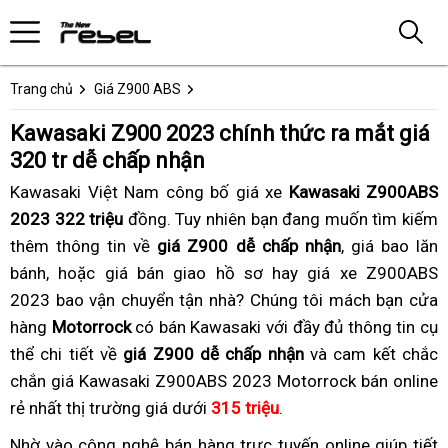
Trang chủ
Giá Z900 ABS
Kawasaki Z900 2023 chính thức ra mắt giá
320 tr dễ chấp nhận
Kawasaki Việt Nam công bố giá xe
Kawasaki Z900ABS
2023 322 triệu
đồng.
Thái
Tuy nhiên bạn đang muốn tìm kiếm
thêm thông tin về
giá Z900 dễ chấp nhận
Lan
,
giá
giá bao lăn
bánh,
chiết
giá
hoặc giá bán giao hồ sơ hay
giá
giá xe Z900ABS
bán
2023 bao vận chuyển tận nhà?
khấu
Z900
Mono
giá
Chúng tôi
bán
giá
mách bạn cửa
buôn
hàng
2023
Motorrock
có bán Kawasaki với đầy đủ thông tin cụ
shock
mới
lẻ
bán
thể chi tiết về
chính
giá Z900 dễ chấp nhận
đồng
Z900
Z900
và cam kết chắc
lẻ
chắn giá Kawasaki Z900ABS 2023 Motorrock bán online
thức
hồ
2023
2023
Z900
rẻ nhất thị trường giá dưới
320
315 triệu
TFT
địa
.
2023
tr
chỉ
Nhờ vào
thẻ
công nghệ bán hàng trực tuyến
giá
online
tại
giúp tiết