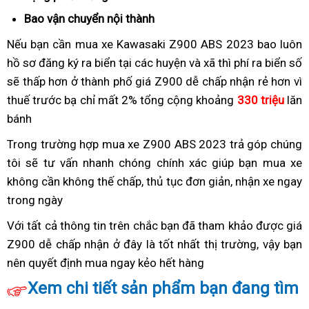
lỗi
Bao vận chuyển nội thành
tem
mới
Nếu bạn cần mua xe Kawasaki Z900 ABS 2023
naked
bao luôn
màu
hồ sơ đăng ký ra biển
giá
tại các huyện và xã thì phí ra biển số
sơn
sẽ thấp hơn ở thành phố
Z900
giá
giá Z900 dễ chấp nhận rẻ hơn vì
mới
thuế trước bạ chỉ mất 2%
2023
mới
giá
tổng cộng khoảng
330 triệu
lăn
bánh
chính
Z900
bán
thức
2023
lẻ
Trong trường hợp
chấp
mua xe Z900 ABS 2023 trả góp
tăng
chúng
320
Z900
tôi sẽ tư vấn nhanh chóng chính xác giúp bạn
nhận
giá
mua xe
xích
tr
2023
không cần không thế chấp,
giá
lốp
thủ tục đơn giản,
xịn
nhận xe ngay
Z900
trong ngày
thanh
Z900
xe
sò
2023
toán
2023
kích
chính
Với tất cả thông tin trên
giá
moto
chắc bạn đã tham khảo được giá
mới
thước
thức
Z900 dễ chấp nhận ở đây là tốt nhất thị trường,
mới
có
đắt
vậy bạn
bao
320
nên
giá
quyết định mua ngay kẻo hết hàng
Z900
thương
xe
nhất
nhiêu
tr
Z900
2023
hiệu
thể
Xem chi tiết sản phẩm bạn đang tìm
2023
cao
thao