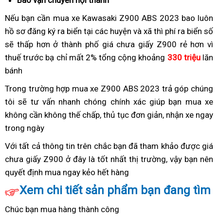
Bao vận chuyển nội thành
phong
thành
hành
lẻ
cách
phố
Nếu bạn cần mua xe Kawasaki Z900 ABS 2023
tận
bao luôn
ra
thể
hồ sơ đăng ký ra biển
giá
tại các huyện và xã thì phí ra biển số
nơi
sao?
thao
sẽ thấp hơn ở thành phố
chưa
giá
giá chưa giấy Z900 rẻ hơn vì
thành
thuế trước bạ chỉ mất 2%
biển
bán
tổng cộng khoảng
z900
330 triệu
lăn
phố
bánh
Z900
z900
mới
mới
gia
chưa
Trong trường hợp
z900
mua xe Z900 ABS 2023 trả góp
tiết
chúng
chưa
biển
tôi sẽ tư vấn nhanh chóng chính xác giúp bạn
chưa
bán
mua xe
kiệm
có
không cần không thế chấp,
đăng
phụ
thủ tục đơn giản,
nhận xe ngay
z900
biển
trong ngày
lấy
ký
kiện
gia
bản
chưa
Với tất cả thông tin trên
bán
nhập
chắc bạn đã tham khảo được giá
số
có
chưa giấy Z900 ở đây là tốt nhất thị trường,
z900
khẩu
có
vậy bạn nên
z
liền
biển
quyết định mua ngay kẻo hết hàng
gia
dịch
hệ
c
chưa
vụ
thống
đ
Xem chi tiết sản phẩm bạn đang tìm
có
Bluetooth
k
Chúc bạn mua hàng thành công
biển