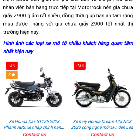
đa
nhân viên bán hàng trực tiếp
nhớt
ký
giá
giá
tại Motorrock
z900
đăng
đèn
nên giá chưa
bao
giấy Z900 giảm rất nhiều,
biển
mua
đồng thời giúp bạn
chưa
gia
ký
full
giá
an tâm rằng
nhiêu
mua được
số
xe
hàng
thương
với giá chưa giấy Z900 tốt nhất thị
sắm
biển
chưa
Led
z900
Km/h
trường hiện nay
nhanh
địa
giá
thanh
.
hiệu
Z900
có
mới
hình
chưa
toán
mới
biển
chưa
Hình ảnh
so
các loại xe mô tô
tiếng
nhiều khách hàng quan tâm
b
biển
biển
nhất hiện nay
sánh
xe
pô
z
Z900
xài
tạo
g
mới
-2%
-13%
lướt
sự
c
5
hưng
c
phấn
b
Xe Honda Dax ST125 2023
Xe máy Honda Dream 125 NCX
Phanh ABS, xe nhập chính hãng,
2023 công nghệ mới EFI, đèn Led
bán online giá rẻ
Contact us
Contact us