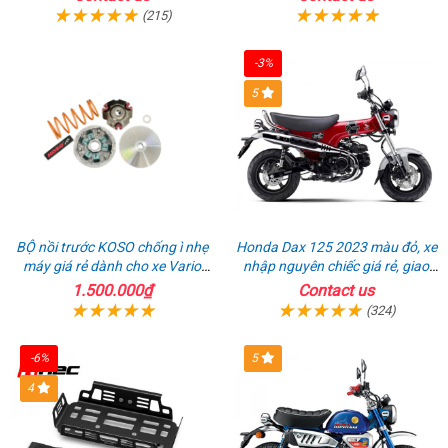
(215)
-3%
5
BỘ nồi trước KOSO chống ì nhẹ
Honda Dax 125 2023 màu đỏ, xe
máy giá rẻ dành cho xe Vario
nhập nguyên chiếc giá rẻ, giao
160
hồ sơ ngay
1.500.000₫
Contact us
(324)
-6%
5
4