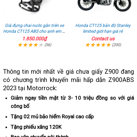
Giá đựng chai nước gắn trên xe
Honda CT125 bản độ Stanley
Honda CT125 ABS cho anh em đi
limited giới hạn giá rẻ
phượt
1.850.000₫
Contact us
(56)
(200)
Thông tin mới nhất về giá chưa giấy Z900 đang
có chương trình khuyến mãi
xách
hấp dẫn Z900ABS
2023 tại Motorrock:
tay
Giảm ngay tiền mặt từ 3- 10 triệu đồng so với giá
công bố
phong
cách
Tặng 02 mủ bảo hiểm Royal
chế
cao cấp
thể
độ
Tặng phiếu xăng 120K
giá
thao
bảo
bán