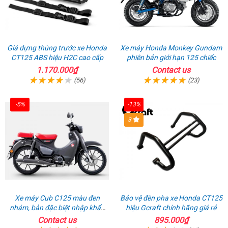
Giá dựng thùng trước xe Honda
Xe máy Honda Monkey Gundam
CT125 ABS hiệu H2C cao cấp
phiên bản giới hạn 125 chiếc
1.170.000₫
Contact us
(56)
(23)
-5%
-13%
3
Xe máy Cub C125 màu đen
Bảo vệ đèn pha xe Honda CT125
nhám, bản đặc biệt nhập khẩu
hiệu Gcraft chính hãng giá rẻ
Thái lan
Contact us
895.000₫