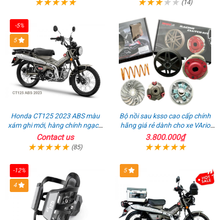
(14)
-5%
5
Honda CT125 2023 ABS màu
Bộ nồi sau ksso cao cấp chính
xám ghi mới, hàng chính ngạch
hãng giá rẻ dành cho xe VArio
giá tốt nhất thị trường
160
Contact us
3.800.000₫
(85)
-12%
5
4