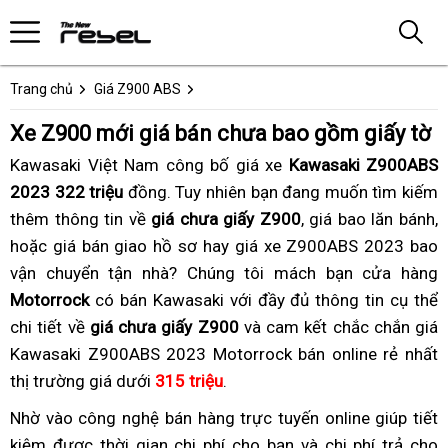
Trang chủ
Giá Z900 ABS
Xe Z900 mới giá bán chưa bao gồm giấy tờ
Kawasaki Việt Nam công bố giá xe
Kawasaki Z900ABS
2023 322 triệu
đồng.
xịn
Tuy nhiên bạn đang muốn tìm kiếm
thêm thông tin về
giá chưa giấy Z900
sò
,
thương
giá bao lăn bánh,
s
z
hoặc giá bán giao hồ sơ hay
z900
giá xe Z900ABS 2023 bao
hiệu
c
c
vận chuyển tận nhà?
tiết
giá
Chúng tôi
chưa
bán
mách bạn cửa hàng
đ
Motorrock
có bán Kawasaki với đầy đủ thông tin cụ thể
kiệm
z900
đăng
z900
k
chi tiết về
giá chưa giấy Z900
mới
ký
và cam kết chắc chắn giá
gia
Kawasaki Z900ABS 2023 Motorrock bán online rẻ nhất
chưa
chưa
thị trường giá dưới
315 triệu
biển
vận
.
có
tốc
biển
Nhờ vào
giúp
công nghệ bán hàng trực tuyến
z900
online
nơi
giúp tiết
tối
kiệm
thay
được thời gian
đăng
giảm
chi phí cho bạn
bán
và chi phí trả cho
chưa
nào