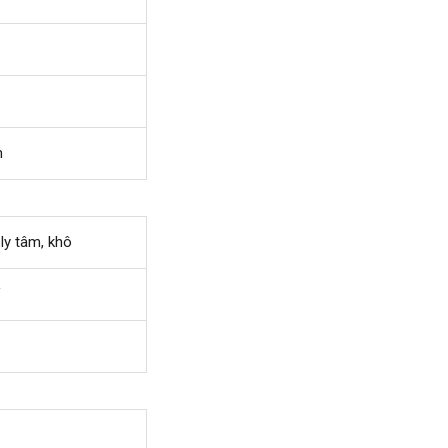
m
ly tâm, khô
V