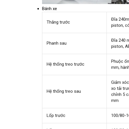
Bánh xe
Đĩa 240m
Thắng trước
piston, 
Đĩa 240 
Phanh sau
piston, A
Phuộc ống
Hệ thống treo trước
mm, hành
Giảm xóc 
xo tải tr
Hệ thống treo sau
chỉnh 5 c
mm
Lốp trước
100/80-16'