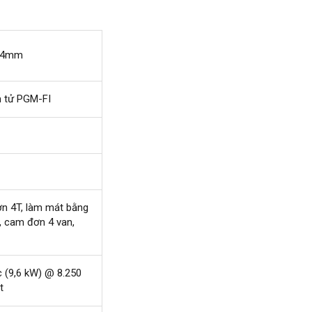
5,4mm
n tử PGM-FI
ơn 4T, làm mát bằng
, cam đơn 4 van,
 (9,6 kW) @ 8.250
t