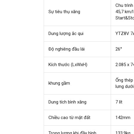
Chu trìn
Sự tiêu thụ xăng
45,7 km/l 
Start&St
Dung lượng ắc qui
YTZ8V 7
Độ nghiêng đầu lái
26°
Kích thước (LxWxH)
2.085 x 
Ống thép
khung gầm
lưng dưới
Dung tích bình xăng
7 lít
Chiều cao từ mặt đất
142mm
Trọng lượng khi đầy bình
133,9kg