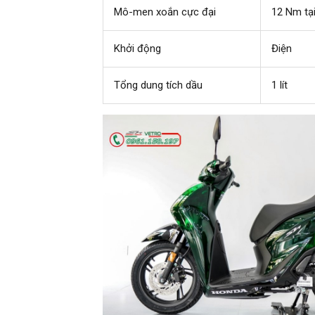
Mô-men xoắn cực đại
12 Nm tại
Khởi động
Điện
Tổng dung tích dầu
1 lít