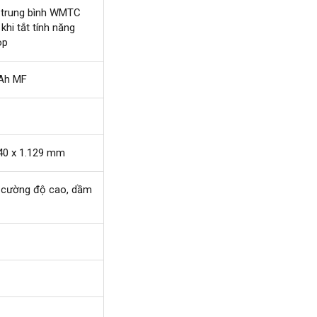
h trung bình WMTC
khi tắt tính năng
op
Ah MF
740 x 1.129 mm
 cường độ cao, dầm