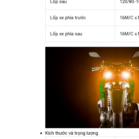
Lốp sau
120/80-16'
Lốp xe phía trước
16M/C x 
Lốp xe phía sau
16M/C x 
Kích thước và trọng lượng