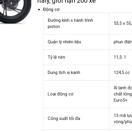
Italy, giới hạn 200 xe
Động cơ
Đường kính x hành trình
53,5 x 5
piston
Quản lý nhiên liệu
phun điệ
Tỷ lệ nén
11,5: 1
Dung tích xi kanh
124,5 cc
Xi lanh đ
Loại động cơ
chất lỏng
Euro5+
13 mã lực
Công suất tối đa
vòng/phú