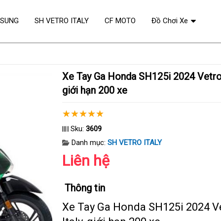
OSUNG
SH VETRO ITALY
CF MOTO
Đồ Chơi Xe
Xe Tay Ga Honda SH125i 2024 Vetro, Made in Italy,
giới hạn 200 xe
Sku:
3609
Danh mục:
SH VETRO ITALY
Liên hệ
Thông tin
Xe Tay Ga Honda SH125i 2024 Ve