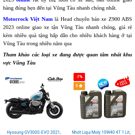
bán
Vũng
giá
nhất
Tam
Tốc
hàng đúng hẹn đến tại Vũng Tàu
mua
mua
nhanh chóng nhất.
Z900
Yên
Tàu
Z
lẻ
Tàu
cạnh
Điệp
độ
Z900
xe
ABS
giá
Motorrock Việt Nam
Kawasaki
là Head chuyên bán xe Z900 ABS
tìm
tranh
xe
ABS
Kawasaki
chính
Kawas
2
2023 online
Vũng
giao xe tận Vũng Tàu nhanh chóng,
Z900
bán
giá rẻ
mua
moto
2023
Z900
hãng
Z900
b
kèm nhiều quà tặng hấp dẫn
Tàu
ABS
Kawasaki
cho nhiều khách hàng ở tại
Kawasa
n
Kawasaki
Kawas
giá
ABS
Đông
ABS
m
Vũng Tàu trong nhiều năm qua
giá
giá
Z900
cung
Z900
K
Z900
Z900
ưu
tại
Hà
bán
V
Kawasaki
thơm
ABS
cấp
ABS
Z
ABS
2023
Tham khảo các loại xe đang được quan tâm nhất khu
đãi
Móng
Siêu
lẻ
T
Z900
0%
Kawasaki
giá
2023
cực
vực Vũng Tàu
Cái
phẩm
tìm
ABS
lãi
Z900
trong
2
tại
đỉnh
Kawasaki
Kawasaki
mua
bán
suất
ABS
kho
b
Vũng
đã
-7%
Z900
Z900
Kawas
lẻ
tại
cho
m
Tàu
đến
5
ABS
2023
Z900
tìm
Vũng
anh
V
Cao
2023
đã
ABS
mua
Tàu
em
T
Bằng
hot
có
2023
Kawasaki
Hồng
nhất
mặt
tại
Z900
Ngự
thị
tại
Vũng
ABS
trường
thành
Tàu
Hyosung GV300S-EVO 2021,
2023
Nhớt Liqui Moly 10W40 4T 1 Lít,