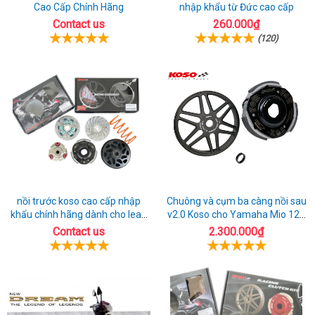
đã
phố
Cao Cấp Chính Hãng
nhập khẩu từ Đức cao cấp
tại
Contact us
260.000₫
đến
Đồng
Vũng
(120)
Mỹ
Hới
Tàu
Tho
nồi trước koso cao cấp nhập
Chuông và cụm ba càng nồi sau
khẩu chính hãng dành cho lead
v2.0 Koso cho Yamaha Mio 125
125
cao cấp
Contact us
2.300.000₫