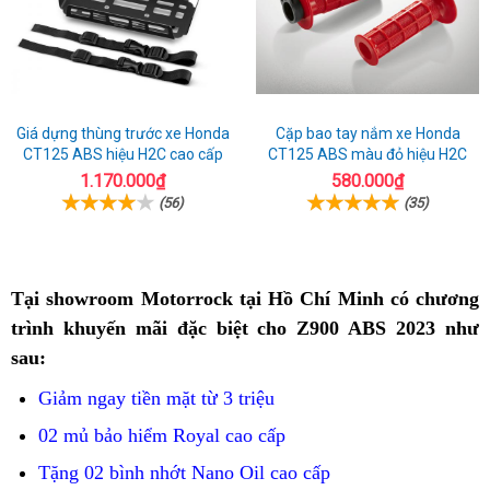
Giá dựng thùng trước xe Honda
Cặp bao tay nắm xe Honda
CT125 ABS hiệu H2C cao cấp
CT125 ABS màu đỏ hiệu H2C
1.170.000₫
580.000₫
(56)
(35)
Tại showroom Motorrock tại Hồ Chí Minh
Z900
có chương
trình khuyến mãi đặc biệt cho Z900 ABS 2023 như
ABS
sau:
2023
Việt
Giảm ngay tiền mặt từ 3 triệu
Trì
02 mủ bảo hiểm Royal cao cấp
giá
Tặng 02 bình nhớt Nano Oil cao cấp
bao