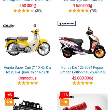
máy
250.000₫
1.550.000₫
(231)
(102)
Honda Super Cub C110 Nội Địa
Honda Dio 125 2024 Repsol
Nhật, Hải Quan Chính Ngạch
Limited Edition tiêu chuẩn nội
địa Nhật
Contact us
42.000.000₫
-6%
-11%
4
5