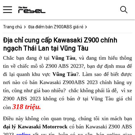
Trang chủ
Địa điểm bán Z900ABS giá rẻ
Địa chỉ cung cấp Kawasaki Z900 chính
ngạch Thái Lan tại Vũng Tàu
Chắc bạn đang ở tại
Vũng Tàu
,
Ninh
và đang tìm hiểu thông
tin
cửa
về chiếc mô tô Z900 ABS 2023?,
Thuận
mua
bạn dự định mua để
đi lại
hàng
mua
quanh khu vực
Vũng Tàu
?. Làm sao để biết được
Z900
c
nơi nào
Kawasaki
ngay
giá
có bán Kawasaki Z900ABS 2023 chính hãng uy
ABS
c
tín,
Z900
Vũng
cũng như giá bao nhiêu?
Kawasaki
sốc
Hồng
chắc không phải là dễ,
2023
bảng
vì xe
K
Z900 ABS 2023 không có bán ở tại Vũng Tàu
ABS
Tàu
Z900
Z900
Ngự
tại
sang
giá chỉ
màu
Z
318 triệu.
Bắc
giá
ABS
ABS
bán
Vinh
tay
Kawas
còn
Giang
Kawasaki
2023
2023
Kawasaki
ở
Kawasak
Z900
t
Điều này không còn quan trọng,
mua
chúng tôi xin mách bạn
Z900
bản
Tam
Z900
đâu
Z900
ABS
đại lý Kawasaki Motorrock
có bán Kawasaki Z900 ABS
ngay
n
ABS
mới
Kỳ
ABS
rẻ
ABS
2023
T
2023
online
rất uy tín
,
tìm
luôn có xe sẵn,
Kawasaki
Hưng
bán online
Vũng
giao
K