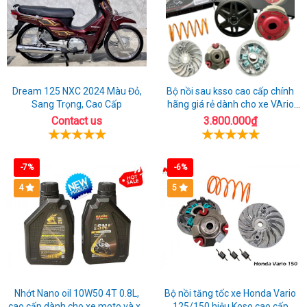
Dream 125 NXC 2024 Màu Đỏ,
Bộ nồi sau ksso cao cấp chính
Sang Trọng, Cao Cấp
hãng giá rẻ dành cho xe VArio
160
Contact us
3.800.000₫
-7%
-6%
4
5
Nhớt Nano oil 10W50 4T 0.8L,
Bộ nồi tăng tốc xe Honda Vario
cao cấp dành cho xe moto và xe
125/150 hiệu Koso cao cấp