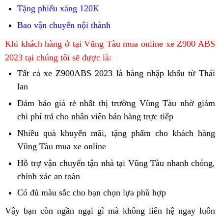
nhiêu
Tặng phiếu xăng 120K
Bao vận chuyển nội thành
mua
Khi khách hàng ở tại Vũng Tàu mua online
xe Z900 ABS
ngay
2023 tại chúng tôi sẽ được là:
Kawasaki
Tất cả
cung
xe Z900ABS 2023
bán
là hàng nhập khẩu từ Thái
Z900
lan
cấp
Kawasaki
ABS
Kawasaki
Z900
Đảm bảo
Kawasaki
giá rẻ
cung
nhất thị trường Vũng Tàu nhờ
Mua
giảm
chính
Z900
ABS
chi phí trả cho nhân viên bán hàng trực tiếp
Z900
cấp
quà
xe
hãng
ABS
giá
ABS
Kawasaki
tặng
Kawasa
Nhiều quà khuyến mãi,
Kawasaki
tặng phẩm
Nha
Vũng
cho khách hàng
Đông
tại
trong
nhiều
Z900
kèm
Z900
Vũng Tàu mua xe online
tìm
Z900
Trang
Tàu
Hà
Vũng
kho
màu
ABS
Z900
ABS
bán
ABS
giá
Siêu
Hỗ trợ vận chuyển
Vũng
tận nhà
trưng
tại Vũng Tàu nhanh chóng,
b
Tàu
cho
sắc
tại
ABS
2023
Kawasaki
giá
Kawasaki
phẩm
chính xác an toàn
mua
Tàu
bày
s
anh
Bắc
Vũng
Sầm
tại
Z900
rẻ
Z900
Kawasaki
ngay
giá
Kawasaki
t
em
Có đủ màu sắc
mua
cho bạn
mua
chọn lựa phù hợp
Kạn
Tàu
Sơn
Bình
ABS
Bến
ABS
Z900
Kawasaki
Kawasaki
Z900
K
Hồng
ngay
ngay
Săn
Định
Vậy bạn còn ngần ngại gì
địa
mà không liên hệ ngay luôn
2023
Tre
bán
2023
Z900
Z900
ABS
Z
Ngự
Kawasaki
Kawasaki