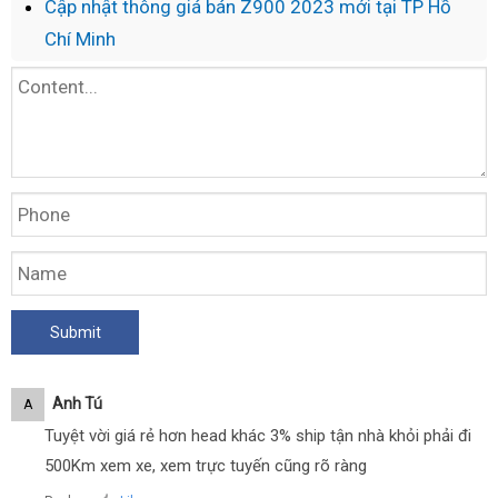
Cập nhật thông giá bán Z900 2023 mới tại TP Hồ
Quảng
Chí Minh
Ngãi
Anh Tú
A
Tuyệt vời giá rẻ hơn head khác 3% ship tận nhà khỏi phải đi
500Km xem xe, xem trực tuyến cũng rõ ràng