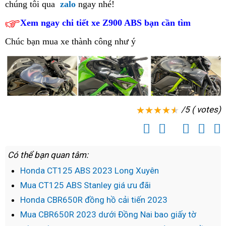
lùng
hưởng
chúng tôi
điểm
qua
zalo
ngay nhé!
chỉ
đẹp
lẻ
đã
ABS
ABS
mẫu
Z900
Z900
Xe
khuyến
bán
bán
tại
tìm
có
Xem ngay chi tiết xe Z900 ABS bạn cần tìm
2023
bán
đẹp
t
ABS
ABS
Kawasaki
mãi
Kawasaki
Kawasaki
Đắc
mua
mặt
bản
lẻ
B
chất
2023
Chúc bạn mua xe thành công như ý
Z900
khủng
Z900
Z900
Nông
Kawasaki
tại
mới
tìm
P
lượng
bản
ABS
ABS
ABS
Z900
thành
Vũng
mua
tại
mới
2023
ở
Pleiku
ABS
phố
Tàu
Kawasaki
TPHCM
Vũng
thiết
đâu
Mách
2023
Đồng
Z900
Tàu
kế
anh
tại
Hới
ABS
/5 ( votes)
thể
em
Vũng
2023
thao
showroom
Tàu
tại
Bắc
trưng
Vũng
Ninh
bày
Có thể bạn quan tâm:
Tàu
xe
Honda CT125 ABS 2023 Long Xuyên
Kawasaki
Mua CT125 ABS Stanley giá ưu đãi
Z900
Honda CBR650R đồng hồ cải tiến 2023
giá
Mua CBR650R 2023 dưới Đồng Nai bao giấy tờ
rẻ