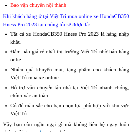
Bao vận chuyển nội thành
thể
Khi khách hàng ở tại Việt Trì mua online
xe Honda
CB350
thao
Hness Pro 2023
tại chúng tôi sẽ được là:
Tất cả
Việt
xe Honda
CB350 Hness Pro 2023
chạy
là hàng nhập
khẩu
Trì
liên
bán
tục
Đảm bảo
giá
giá rẻ
Honda
nhất thị trường Việt Trì nhờ
phản
bán hàng
Honda
onlie
lái
dễ
CB350
hồi
CB350
xe
mua
Hness
Nhiều quà khuyến mãi,
thống
tặng phẩm
giá
Việt
cho khách hàng
Hness
giúp
Pro
Việt Trì mua xe online
adventure
kê
xuất
Trì
Pro
tăng
xưởng
bán
Hỗ trợ vận chuyển
Việt
tận nhà
voucher
tại Việt Trì nhanh chóng,
c
2023
cường
Honda
chính xác an toàn
điều
Trì
đ
thể
CB350
kiện
bán
b
Có đủ màu sắc
nhập
cho bạn
Việt
chọn lựa phù hợp
hàng
với khu vực
lực
Hness
mua
Honda
c
Việt Trì
hàng
Trì
thùng
Pro
trả
CB350
n
bán
Vậy bạn còn ngần ngại gì
giá
mà không liên hệ ngay luôn
2023
góp
Hness
Honda