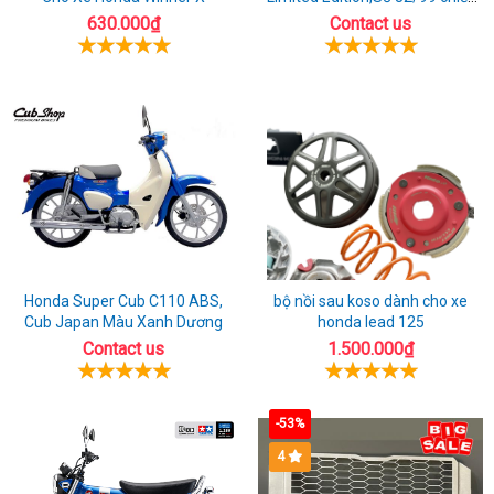
toàn cầu
630.000₫
Contact us
Honda Super Cub C110 ABS,
bộ nồi sau koso dành cho xe
Cub Japan Màu Xanh Dương
honda lead 125
Contact us
1.500.000₫
-53%
4