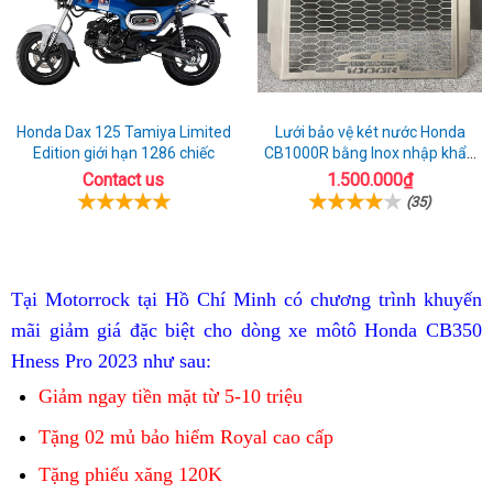
Honda Dax 125 Tamiya Limited
Lưới bảo vệ két nước Honda
Edition giới hạn 1286 chiếc
CB1000R bằng Inox nhập khẩu
từ Ý
Contact us
1.500.000₫
(35)
thanh
Tại Motorrock tại Hồ Chí Minh
có chương trình khuyến
toán
đồ
mãi
giảm giá đặc biệt cho dòng xe môtô
Honda CB350
trang
Hness Pro 2023 như sau:
trí
Giảm ngay tiền mặt từ 5-10 triệu
gọn
xe
nhẹ
Tặng 02 mủ bảo hiểm Royal cao cấp
linh
Tặng phiếu xăng 120K
hoạt