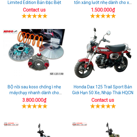
Limited Edition Bản Đặc Biệt
tốn xăng lướt nhẹ dành cho xe
honda AIrblade 150
Contact us
1.500.000₫
BỘ nồi sau koso chống ì nhẹ
Honda Dax 125 Trail Sport Bản
máychạy nhanh dành cho
Giới Hạn 50 Xe, Nhập Thái HQCN
honda Sh 150
3.800.000₫
Contact us