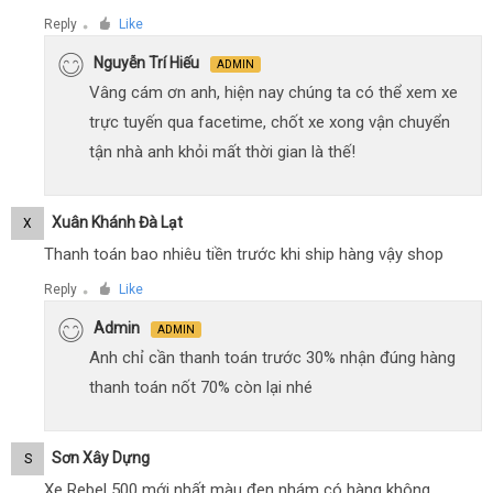
Reply
Like
●
Nguyễn Trí Hiếu
ADMIN
Vâng cám ơn anh, hiện nay chúng ta có thể xem xe
trực tuyến qua facetime, chốt xe xong vận chuyển
tận nhà anh khỏi mất thời gian là thế!
Xuân Khánh Đà Lạt
X
Thanh toán bao nhiêu tiền trước khi ship hàng vậy shop
Reply
Like
●
Admin
ADMIN
Anh chỉ cần thanh toán trước 30% nhận đúng hàng
thanh toán nốt 70% còn lại nhé
Sơn Xây Dựng
S
Xe Rebel 500 mới nhất màu đen nhám có hàng không