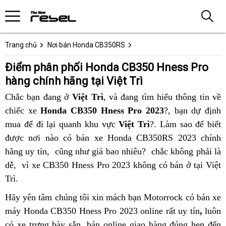
Trang chủ
Nơi bán Honda CB350RS
Điểm phân phối Honda CB350 Hness Pro
hàng chính hãng tại Việt Trì
Chắc bạn đang ở
Việt Trì
,
xe
và đang tìm hiểu thông tin
rất
về
chiếc xe
Honda CB350 Hness Pro 2023
siêu
?,
phong
bạn dự định
an
mua để đi lại
Honda
quanh khu vực
lướt
Việt Trì
?. Làm sao để biết
cách
toàn
được
Honda
nơi nào
CB350
thảo
có bán xe Honda CB350RS 2023 chính
thể
và
hãng uy tín,
CB350
Honda
cũng như giá bao nhiêu?
Hness
luận
dịch
chắc không phải là
thao
đẹp
dễ,
chất
vì xe CB350 Hness Pro 2023 không có bán ở tại Việt
Hness
CB350
Pro
vụ
thành
Trì
tiết
.
lượng
Pro
Hness
2023
phố
kiện
Pro
giá
Hãy yên tâm
chợ
chúng tôi xin mách bạn
Việt
Motorrock có bán xe
nhiên
ưu
máy Honda CB350 Hness Pro 2023 online rất uy tín
Trì
,
cao
luôn
liêu
đãi
có xe trưng bày sẵn,
quà
bán online
Honda
giao hàng đúng hẹn đến
bán
cấp