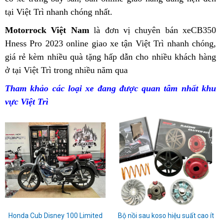
Việt
tại Việt Trì
hàng
nhanh chóng nhất.
tặng
CB350
Honda
Trì
dỏm
Hness
CB350
Motorrock Việt Nam
online
là đơn vị chuyên bán xe
CB350
Pro
Hness
Hness Pro 2023
online
bán
giao xe tận Việt Trì nhanh chóng,
p
2023
Pro
giá rẻ
bán
kèm nhiều quà tặng hấp dẫn
Honda
nhập
cho nhiều khách hàng
k
giá
2023
ở tại Việt Trì trong nhiều năm qua
Honda
CB350
Việt
khẩu
ưu
CB350
Hness
Trì
Nhật
Tham khảo các loại xe đang được quan tâm nhất khu
đãi
Hness
Pro
bán
vực Việt Trì
Việt
Pro
giá
Honda
Trì
giá
bán
CB350
bán
lẻ
Hness
lẻ
Việt
Pro
Việt
Trì
2023
Trì
Honda Cub Disney 100 Limited
Bộ nồi sau koso hiệu suất cao ít