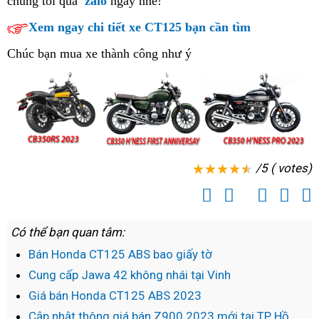
chúng tôi
sửa
qua
zalo
ngay nhé!
bán
Honda
Pro
CB350
chữa
Xem ngay chi tiết xe CT125 bạn cần tìm
CB350
2023
Hness
Hness
Pro
Chúc bạn mua xe thành công như ý
Pro
2023
/5 ( votes)
Có thể bạn quan tâm:
Bán Honda CT125 ABS bao giấy tờ
Cung cấp Jawa 42 không nhái tại Vinh
Giá bán Honda CT125 ABS 2023
Cập nhật thông giá bán Z900 2023 mới tại TP Hồ