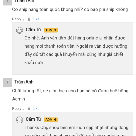
Thanh Hải
T
Có ship hàng toàn quốc không nhỉ? có bao phí ship không
Reply
Like
●
Cẩm Tú
ADMIN
Có nhé, Anh yên tâm đặt hàng online ạ, nhận được
hàng mới thanh toán tiền. Ngoài ra vẫn được hưỡng
đầy đủ tất các quà khuyến mãi cũng như giá chiết
khấu nữa
Trâm Anh
T
Chất lượng tốt, sẽ giới thiệu cho bạn bè có được huê hồng
Admin
Reply
Like
●
Cẩm Tú
ADMIN
Thanks Chị, shop bên em luôn cập nhật những dòng
xe mới nhất, bán chạy nhất đề xuất cho người mua