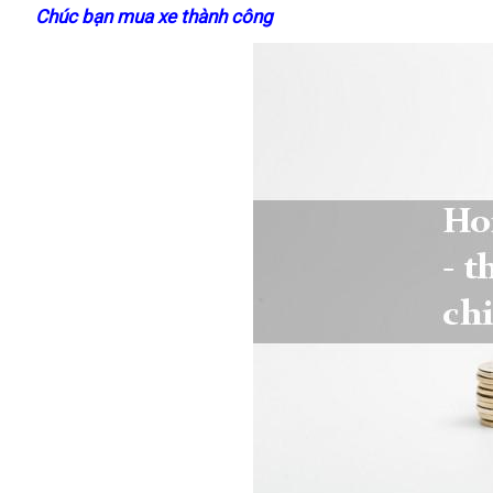
lẻ
Rebel
Chúc bạn mua xe thành công
500