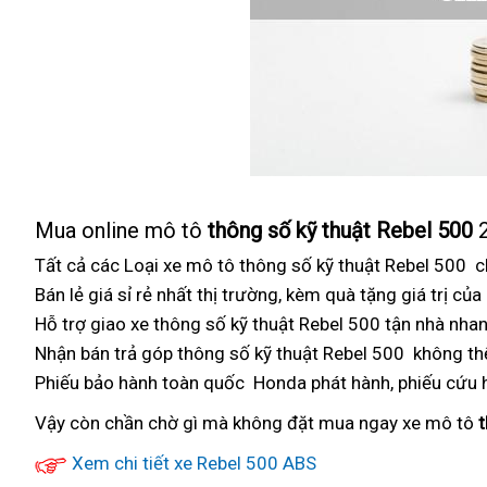
Mua online
link
m
ô tô
thông số kỹ thuật Rebel 500
2
web
Thông
Tất cả các Loại xe mô tô thông số kỹ thuật Rebel 500
n
c
số
Bán lẻ giá sỉ
phụ
rẻ nhất thị trường,
đa
kèm quà tặng giá trị củ
n
kỹ
Hỗ trợ
an
giao xe thông số kỹ thuật Rebel 500 tận nhà nha
tùng
năng
thuật
Nhận bán trả góp thông số kỹ thuật Rebel 500
toàn
lừa
không th
Rebel
chi
Phiếu bảo hành toàn quốc
nhập
Honda phát hành, phiếu cứu
đảo
500
tiết
khẩu
Vậy còn chần chờ gì
kiểm
mà
không đặt mua ngay xe mô tô
t
giá
kỹ
tra
Xem chi tiết xe Rebel 500 ABS
bán
thuật