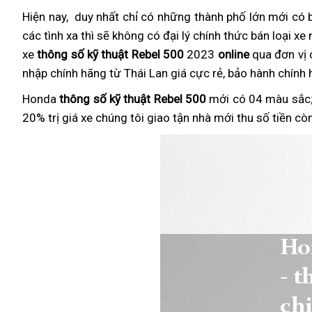
Hiện nay,
chính
duy nhất
chỉ có những thành phố lớn mới có
các tình xa thì sẽ không có đại lý chính thức bán loại xe
ngạch
xe
thông số kỹ thuật Rebel 500
2023
online
qua đơn vị
nhập chính hãng từ Thái Lan giá cực rẻ, bảo hành chín
Honda
thông số kỹ thuật Rebel 500
mới
sport
có 04 màu sắc;
20% trị giá xe chúng tôi giao tận nhà
xuất
mới thu số tiền còn 
khẩu