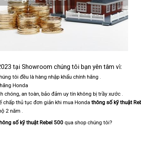
023 tại Showroom
tổng
chúng tôi bạn yên tâm vì:
hợp
ơi
húng tôi đều là hàng nhập khẩu chính hãng
đa
.
a hãng Honda
ào
giá
giá
năng
nh chóng,
online
an toàn, bảo đảm uy tín không bị trầy xước
nhà
bán
đa
.
ế chấp thủ tục đơn giản
máy
lẻ
đăng
khi mua Honda
thông số kỹ thuật Re
năng
 hộ 2 năm
giá
.
rebel
ký
đại
500
hông số kỹ thuật Rebel 500
qua shop chúng tôi?
xe
lý
2023
đua