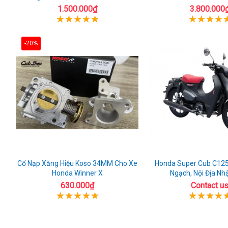
AIrblade 150
1.500.000₫
3.800.000
-20%
Cổ Nạp Xăng Hiệu Koso 34MM Cho Xe
Honda Super Cub C125
Honda Winner X
Ngạch, Nội Địa Nh
630.000₫
Contact u