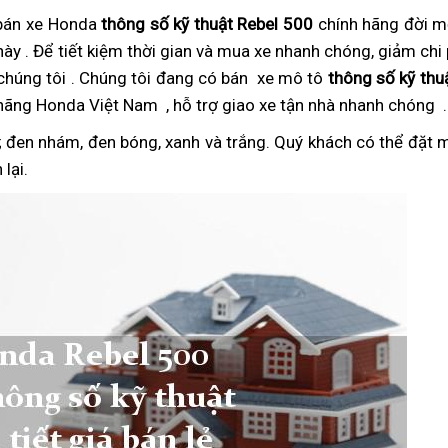
 bán xe Honda
thông số kỹ thuật Rebel 500
nơi
chính hãng đời 
 này
giá
. Để tiết kiệm thời gian và mua xe nhanh chóng,
nào
phụ
giảm chi p
 chúng tôi
rẻ
đồ
. Chúng tôi đang có bán
Nhật
xe mô tô
thông số kỹ thu
tùng
h hãng Honda Việt Nam
trang
adventure
, hỗ trợ giao xe tận nhà nhanh chóng
Bản
đ
.
trí
n
 đen nhám, đen bóng, xanh và trắng.
sử
Quý khách có thể đặt 
xe
lại.
dụng