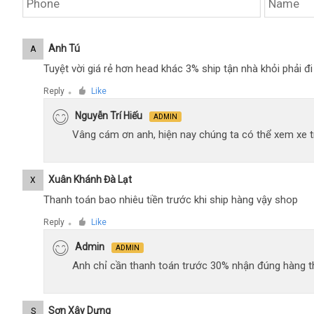
Anh Tú
A
Tuyệt vời giá rẻ hơn head khác 3% ship tận nhà khỏi phải 
Reply
Like
●
Nguyễn Trí Hiếu
ADMIN
Vâng cám ơn anh, hiện nay chúng ta có thể xem xe tr
Xuân Khánh Đà Lạt
X
Thanh toán bao nhiêu tiền trước khi ship hàng vậy shop
Reply
Like
●
Admin
ADMIN
Anh chỉ cần thanh toán trước 30% nhận đúng hàng t
Sơn Xây Dựng
S