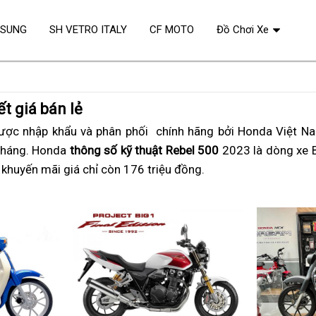
OSUNG
SH VETRO ITALY
CF MOTO
Đồ Chơi Xe
ết giá bán lẻ
á
ược nhập khẩu và phân phối
showroom
chính hãng bởi Honda Việt Nam
tháng. Honda
ễ
thông số kỹ thuật Rebel 500
2023 là dòng xe 
u khuyến mãi giá chỉ còn 176 triệu đồng
ua
retro
.
sport