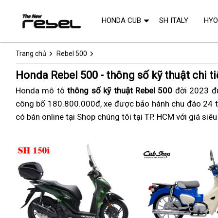
HONDA CUB
SH ITALY
HY
Trang chủ
Rebel 500
Honda Rebel 500 - thông số kỹ thuật chi ti
Honda mô tô
off-
thông số kỹ thuật Rebel 500
đời 2023
gi
đ
công bố 180.800.000đ,
road
dịch
xe được bảo hành chu đáo 24 
d
có bán online tại Shop chúng tôi tại TP. HCM với giá siê
vụ
m