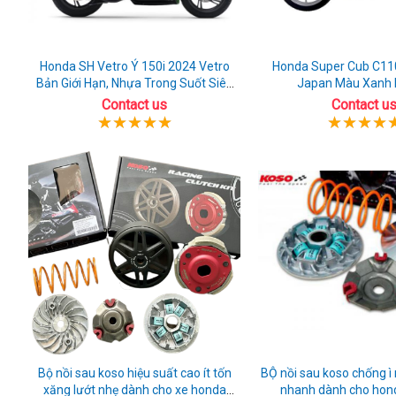
Honda SH Vetro Ý 150i 2024 Vetro
Honda Super Cub C11
Bản Giới Hạn, Nhựa Trong Suốt Siêu
Japan Màu Xanh
Đẹp
Contact us
Contact u
Bộ nồi sau koso hiệu suất cao ít tốn
BỘ nồi sau koso chống 
xăng lướt nhẹ dành cho xe honda
nhanh dành cho hon