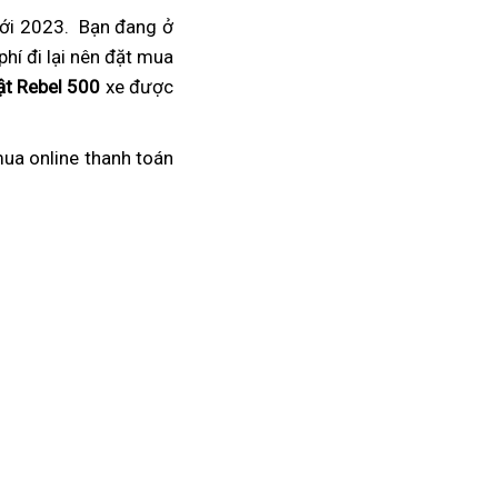
mới 2023.
gần
Bạn đang ở
hí đi lại
Thái
nên đặt mua
nhất
ật Rebel 500
Lan
giá
xe được
ắt
đại
hất
lý
mua online
xe
thanh toán
đua