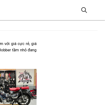
 với giá cực rẻ, giá
Bobber tầm nhỏ
giá
đang
vừa
phải