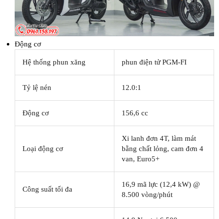
Động cơ
Hệ thống phun xăng
phun điện tử PGM-FI
Tỷ lệ nén
12.0:1
Động cơ
156,6 cc
Xi lanh đơn 4T, làm mát
Loại động cơ
bằng chất lỏng, cam đơn 4
van, Euro5+
16,9 mã lực (12,4 kW) @
Công suất tối đa
8.500 vòng/phút