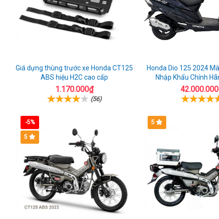
Giá dựng thùng trước xe Honda CT125
Honda Dio 125 2024 Mà
ABS hiệu H2C cao cấp
Nhập Khẩu Chính Hãn
1.170.000₫
42.000.000
(56)
-5%
5
5