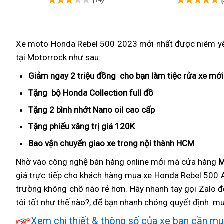
(14)
(
Xe moto Honda Rebel 500 2023
giá
mới nhất
cũ
được niêm yế
tại Motorrock như sau:
rebel
500
Giảm ngay
hàng
2 triệu đồng
giá
cho bạn làm tiệc rửa xe mớ
nhấp
cao
rebel
Tặng
xịn
bộ Honda Collection
giá
full đồ
thẻ
thái
cấp
500
sò
rebel
bảo
Tặng
tăng
2 bình nhớt Nano oil
Rebel
cao cấp
tiêu
nhất
nhấp
500
dưỡng
tốc
500
chuẩn
Tặng
an
phiếu xăng trị giá
giá
120K
có
phân
thái
dễ
rất
quá
Việt
toàn
bán
bao
khúc
Bao vận chuyển
tiết
giao xe
giá
trong nội thành HCM
đổi
mua
nhanh
vừa
Nam
lẻ
lấy
kiện
rebel
trả
Nhờ vào
giá
công nghệ
mua
bán hàng online mới
giá
mà cửa hàng
M
phải
rebel
bảng
nhiên
500
giá trực tiếp
rebel
Rebel
cho khách hàng
sắm
mới
mua xe Honda Rebel 500 A
bán
500
số
liêu
nhấp
trường
đặt
không chỗ nào rẻ hơn. Hãy nhanh tay
500
500
nhất
lẻ
chống
gọi Zalo đ
mới
thái
tôi tốt như thế nào?,
mua
nhấp
quá
Rebel
để bạn nhanh chóng
rebel
có
quyết định
ngập
Reb
mu
thái
vừa
500
500
đồ
nước
50
Xem
Rebel
chi thiết & thông số của
có
xe bạn cần m