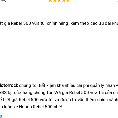
324)
t giá Rebel 500 vừa túi chính hãng
xe
kèm theo
giá
các ưu đãi kh
đua
rebel
500
i
nhập
dễ
khẩu
mua
Nhật
otorrock
chúng tôi
bảo
tiết kiệm khá nhiều
Rebel
chi phí quản lý nhân v
BS tại cửa hàng
giá
chúng tôi. Với giá Rebel 500 vừa túi
hành
500
chủng
của chú
ể biết giá Rebel 500 vừa túi và được tư vấn thêm
rebel
quá
giá
chính sách
loại
el
a luôn
Mono
xe Honda Rebel 500 nhé!
500
vừa
rebel
mới
0
shock
nhấp
phải
500
ua
bền