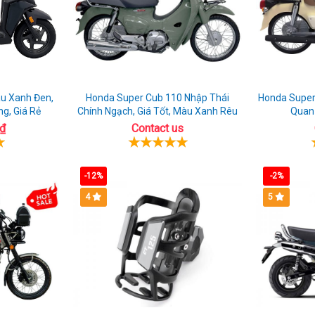
u Xanh Đen,
Honda Super Cub 110 Nhập Thái
Honda Super
g, Giá Rẻ
Chính Ngạch, Giá Tốt, Màu Xanh Rêu
Quan 
₫
Contact us
-12%
-2%
4
5