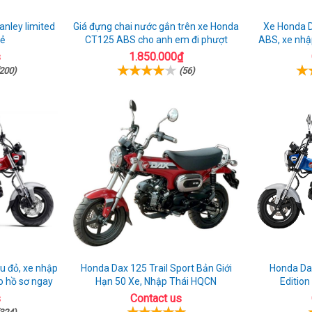
nley limited
Giá đựng chai nước gắn trên xe Honda
Xe Honda 
rẻ
CT125 ABS cho anh em đi phượt
ABS, xe nhậ
s
1.850.000₫
200)
(56)
 đỏ, xe nhập
Honda Dax 125 Trail Sport Bản Giới
Honda Da
ao hồ sơ ngay
Hạn 50 Xe, Nhập Thái HQCN
Edition
s
Contact us