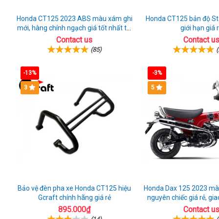
Honda CT125 2023 ABS màu xám ghi
Honda CT125 bản độ Sta
mới, hàng chính ngạch giá tốt nhất thị
giới hạn giá 
trường
Contact us
Contact u
(85)
(
-13%
-3%
3
5
Bảo vệ đèn pha xe Honda CT125 hiệu
Honda Dax 125 2023 màu
Gcraft chính hãng giá rẻ
nguyên chiếc giá rẻ, gi
895.000₫
Contact u