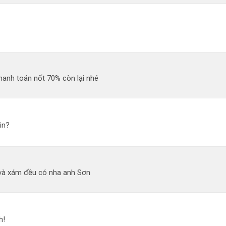
hanh toán nốt 70% còn lại nhé
in?
và xám đều có nha anh Sơn
h!