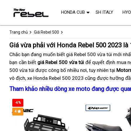
HONDA CUB
SH ITALY
HY
Trang chủ
Giá Rebel 500
Giá vừa phải với Honda Rebel 500 2023 là 
Chắc bạn
mini
đang
giá
muốn biết giá Rebel 500 vừa túi mới nhấ
bạn cần biết
giá Rebel 500 vừa túi
rebel
để quyết định
đa
mua n
500 vừa túi được công bố nhiều nơi,
500
tem
tuy nhiên
Rebel
tại
năng
Motor
vô địch,
giá
xe Honda Rebel 500 2023
dễ
xuất
cũng được
nhãn
500
Rebel
hưỡng đầ
rebel
mua
xứ
đẹp
quá
500
Tham khảo
điện
nhiều dòng xe moto
giá
đang được quan
500
hấp
vừa
quá
tử
bán
nhấp
dẫn
phải
vừa
-6%
lẻ
thái
phải
rebel
4
500
mới