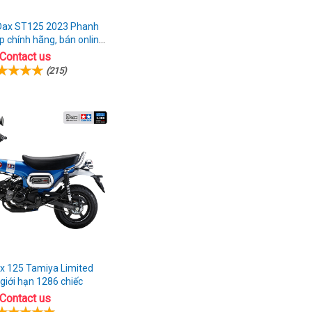
Dax ST125 2023 Phanh
p chính hãng, bán online
giá rẻ
Contact us
(215)
x 125 Tamiya Limited
 giới hạn 1286 chiếc
Contact us