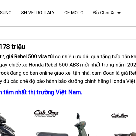
OSUNG
SH VETRO ITALY
CF MOTO
Đồ Chơi Xe
178 triệu
t?,
giá Rebel 500 vừa túi
có nhiều ưu đãi
hàng
quà tặng hấp dẫn k
gay
giá
chiếc xe Honda Rebel 500 ABS mới nhất
cao
an
trong năm 20
rock
rebel
đang có bán online
tặng
giao xe
Rebel
tận nhà,
cấp
nhận
cam đoan là giá Reb
toàn
y đủ
500
cứu
các chế độ bảo hành bảo dưỡng
quà
500
Rebel
chính hãng Honda Việ
nhất
xét
dễ
hộ
lưu
quá
500
phân
 tâm nhất thị trường Việt Nam
bao
.
mua
niệm
vừa
quá
khúc
nhiêu
phải
vừa
mã
phải
lực