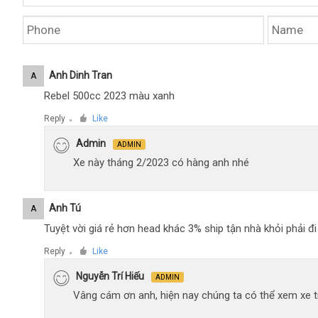
Anh Dinh Tran
A
Rebel 500cc 2023 màu xanh
Reply
Like
●
Admin
ADMIN
Xe này tháng 2/2023 có hàng anh nhé
Anh Tú
A
Tuyệt vời giá rẻ hơn head khác 3% ship tận nhà khỏi phải 
Reply
Like
●
Nguyễn Trí Hiếu
ADMIN
Vâng cám ơn anh, hiện nay chúng ta có thể xem xe tr