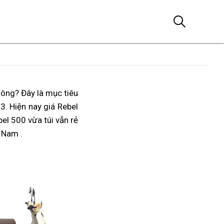
hông
tiêu
? Đây là mục tiêu
giá
giá
23
Rebel
. Hiện nay giá Rebel
chuẩn
chấp
rebel
el 500 vừa túi vẫn rẻ
500
Việt
nhận
500
t Nam
quá
Nam
hiện
.
được
nhấp
vừa
đại
thái
phải