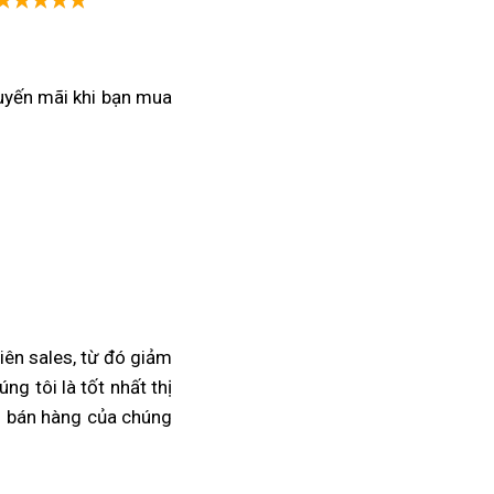
uyến mãi
xe
khi bạn mua
Rebel
cũ
500
quá
vừa
phải
iên sales,
mới
từ đó giảm
ng tôi là tốt nhất
lạ
giá
thị
 bán hàng
chưa
thùng
của chúng
rebel
từng
xăng
500
có
bao
nhấp