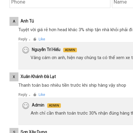
Anh Tú
A
Tuyệt vời giá rẻ hơn head khác 3% ship tận nhà khỏi phải 
Reply
Like
●
Nguyễn Trí Hiếu
ADMIN
Vâng cám ơn anh, hiện nay chúng ta có thể xem xe tr
Xuân Khánh Đà Lạt
X
Thanh toán bao nhiêu tiền trước khi ship hàng vậy shop
Reply
Like
●
Admin
ADMIN
Anh chỉ cần thanh toán trước 30% nhận đúng hàng t
Sơn Xây Dựng
S