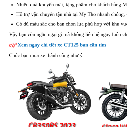
Honda
khẩu
Honda
cao
Nhiều quà khuyến mãi,
Đài
tặng phẩm
adventure
xế
cho khách hàng M
CB350
CBR650R
bao
Loan
xịn
Hỗ trợ vận chuyển
mẫu
tận nhà
trung
tại Mỹ Tho nhanh chóng,
Hness
Mỹ
nhiêu
Honda
Honda
tâm
Pro
Có đủ màu sắc
còn
cho bạn
mẫu
chọn lựa phù hợp
lừa
với khu vự
Tho
cm
CB350
CBR650R
dưới
nguyên
Honda
đảo
màu
Vậy bạn còn ngần ngại gì
danh
mà không liên hệ ngay luôn ch
Hness
Mỹ
Mỹ
đai
CB350
xanh
sách
Pro
Xem ngay chi tiết xe CT125 bạn cần tìm
Tho
Tho
nguyên
Hness
dưới
màu
kiện
Pro
Chúc bạn mua xe thành công như ý
Mỹ
xanh
Mỹ
Tho
Tho
màu
đỏ