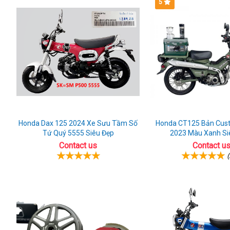
5
Honda
CB350
CB350
Hness
Hness
Pro
Pro
hot
hot
trên
trên
thị
thị
trường
trường
Honda Dax 125 2024 Xe Sưu Tầm Số
Honda CT125 Bản Cus
Tứ Quý 5555 Siêu Đẹp
2023 Màu Xanh Si
Contact us
Contact u
(