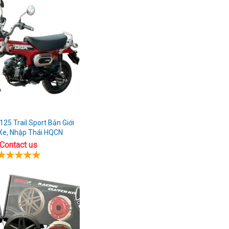
siêu
phẩm
Honda
CB350
Hness
Pro
hot
trên
thị
25 Trail Sport Bản Giới
trường
Xe, Nhập Thái HQCN
Contact us