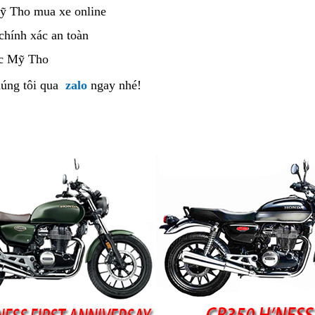
giá
ỹ Tho mua xe online
shop
ở
xe
chính xác an toàn
mẫu
đâu
lậu
Honda
c Mỹ Tho
bán
CBR650R
úng tôi
sport
qua
zalo
ngay nhé!
uy
Mỹ
tín?
Tho
màu
xanh