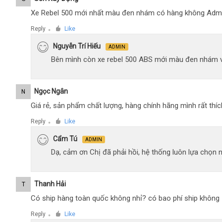
Xe Rebel 500 mới nhất màu đen nhám có hàng không Adm
Reply
Like
●
Nguyễn Trí Hiếu
ADMIN
Bên mình còn xe rebel 500 ABS mới màu đen nhám 
Ngọc Ngân
N
Giá rẻ, sản phẩm chất lượng, hàng chính hãng mình rất thíc
Reply
Like
●
Cẩm Tú
ADMIN
Dạ, cảm ơn Chị đã phải hồi, hệ thống luôn lựa chọn
Thanh Hải
T
Có ship hàng toàn quốc không nhỉ? có bao phí ship không
Reply
Like
●