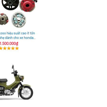
oso hiệu suất cao ít tốn
nhẹ dành cho xe honda
AIrblade 150
1.500.000₫