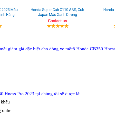
X 2023 Màu
Honda Super Cub C110 ABS, Cub
Honda 
hính Hãng
Japan Màu Xanh Dương
s
Contact us
nơi
phụ
 mãi
giảm giá đặc biệt cho dòng xe môtô
Honda CB350 Hness 
nào
kiện
0 Hness Pro 2023
tại chúng tôi sẽ được là:
 khẩu
 onlie
bảng