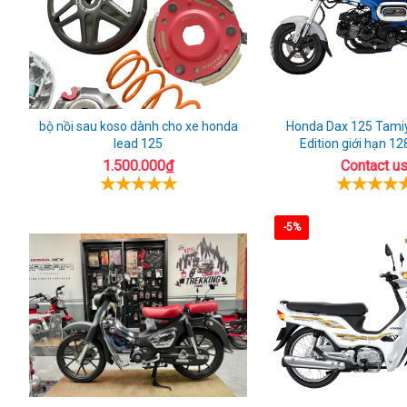
bộ nồi sau koso dành cho xe honda
Honda Dax 125 Tamiy
lead 125
Edition giới hạn 12
1.500.000₫
Contact u
-5%