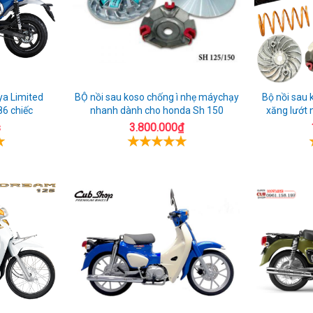
a Limited
BỘ nồi sau koso chống ì nhẹ máychạy
Bộ nồi sau k
86 chiếc
nhanh dành cho honda Sh 150
xăng lướt 
s
3.800.000₫