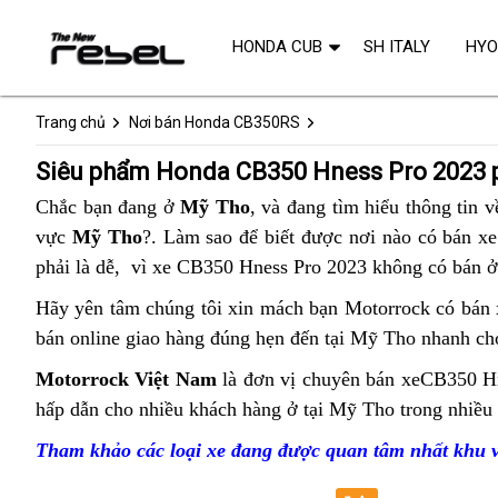
HONDA CUB
SH ITALY
HY
Trang chủ
Nơi bán Honda CB350RS
Siêu phẩm Honda CB350 Hness Pro 2023 
Chắc bạn đang ở
Mỹ Tho
,
xe
và đang tìm hiểu thông tin
ăn
về
vực
Mỹ Tho
?. Làm sao để biết được
moto
mẫu
nơi nào
cruiser
có bán xe
tr
phải là dễ,
bán
vì xe CB350 Hness Pro 2023 không có bán ở
siêu
Honda
trả
bền
CB350
Hãy yên tâm
giúp
chúng tôi xin mách bạn
Mỹ
Motorrock có bán 
góp
Hness
bán online
Mỹ
giao hàng đúng hẹn đến tại Mỹ Tho
đăng
Tho
hàng
nhanh chó
Pro
Tho
ký
phân
thùng
Motorrock Việt Nam
bao
là đơn vị chuyên bán xe
CB350 Hn
Mỹ
phân
biển
phối
hấp dẫn
an
cho nhiều khách hàng ở tại Mỹ Tho trong nhiề
nhiêu
Tho
phối
số
siêu
toàn
mã
màu
Tham khảo các loại xe đang được quan tâm nhất khu
siêu
nhanh
phẩm
lực
đỏ
phẩm
Honda