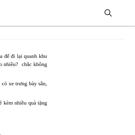
 để đi lại
xế
quanh khu
o nhiêu?
tăng
chắc không
xịn
tốc
Honda
rất
CB350
 có xe trưng bày sẵn,
công
nhanh
Hness
ty
Pro
ẻ
Mỹ
kèm nhiều quà tặng
dưới
Tho
Mỹ
phân
Tho
phối