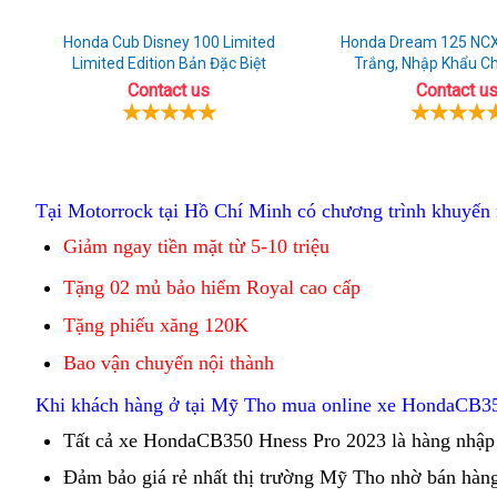
Honda Cub Disney 100 Limited
Honda Dream 125 NC
Limited Edition Bản Đặc Biệt
Trắng, Nhập Khẩu C
Contact us
Contact u
soi
Tại Motorrock tại Hồ Chí Minh
có chương trình khuyến
chi
Giảm ngay tiền mặt từ 5-10 triệu
phụ
tiết
tùng
Tặng 02 mủ bảo hiểm Royal cao cấp
Tặng phiếu xăng 120K
Bao vận chuyển nội thành
đăng
Khi khách hàng ở tại Mỹ Tho mua online
xe Honda
CB35
ký
Tất cả
xế
xe Honda
CB350 Hness Pro 2023
tốt
là hàng nhập
xịn
nhất
Đảm bảo
nhập
giá rẻ
mẫu
nhất thị trường Mỹ Tho nhờ
yên
bán hàng