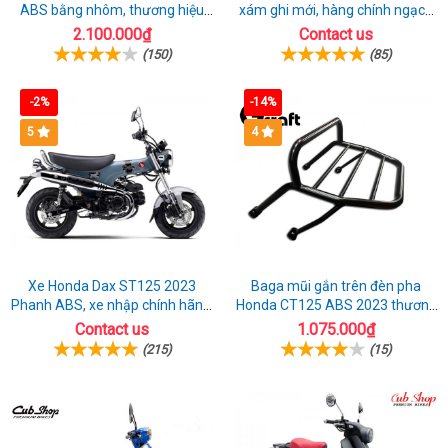
ABS bằng nhôm, thương hiệu
xám ghi mới, hàng chính ngạch
Gcraft chính hãng
giá tốt nhất thị trường
2.100.000₫
Contact us
(150)
(85)
-2%
-14%
5
4
Xe Honda Dax ST125 2023
Baga mũi gắn trên đèn pha
Phanh ABS, xe nhập chính hãng,
Honda CT125 ABS 2023 thương
bán online giá rẻ
hiệu Gcraft
Contact us
1.075.000₫
(215)
(15)