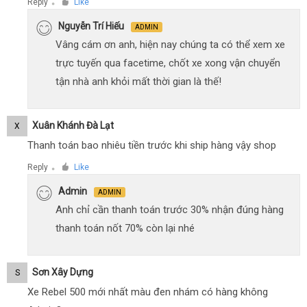
Reply
Like
●
Nguyễn Trí Hiếu
ADMIN
Vâng cám ơn anh, hiện nay chúng ta có thể xem xe
trực tuyến qua facetime, chốt xe xong vận chuyển
tận nhà anh khỏi mất thời gian là thế!
Xuân Khánh Đà Lạt
X
Thanh toán bao nhiêu tiền trước khi ship hàng vậy shop
Reply
Like
●
Admin
ADMIN
Anh chỉ cần thanh toán trước 30% nhận đúng hàng
thanh toán nốt 70% còn lại nhé
Sơn Xây Dựng
S
Xe Rebel 500 mới nhất màu đen nhám có hàng không