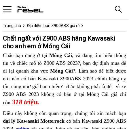
Trang chủ
Địa điểm bán Z900ABS giá rẻ
Chất ngất với Z900 ABS hãng Kawasaki
cho anh em ở Móng Cái
Chắc bạn đang ở tại
Móng Cái
,
khám
và đang tìm hiểu thông
tin
xe
về chiếc mô tô Z900 ABS 2023?,
phá
cung
bạn dự định mua để
đi lại
Z900
mua
quanh khu vực
Móng Cái
?. Làm sao để biết được
xe
cấp
t
nơi nào
ABS
xe
bảng
có bán Kawasaki Z900ABS 2023 chính hãng uy
Kawasaki
Kawasaki
k
tín,
công
thiết
cũng như giá bao nhiêu?
Kawasaki
giá
cung
chắc không phải là dễ,
Z900
Z900
Kawas
vì xe
x
Z900 ABS 2023 không có bán ở tại Móng Cái
nghệ
kế
Z900
bán
cấp
ABS
ABS
siêu
giá chỉ
Z900
Z
318 triệu.
mới
xe
ABS
Kawasaki
Kawasaki
2023
ưu
ABS
còn
Quảng
Z900
tại
Z900
Z900
Cao
đãi
mẫu
2
Điều này không còn quan trọng,
Hà
chúng tôi xin mách bạn
K
Ninh
ABS
Móng
ABS
ABS
Lãnh
Kawasak
năm
s
đại lý Kawasaki Motorrock
có bán Kawasaki Z900 ABS
Tiên
Z
2023
Cái
Đồng
2023
Lý
Z900
2023
c
2023
online
rất uy tín
,
động
luôn có xe sẵn,
mua
bán online
mua
giao