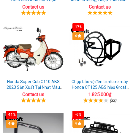
Ngạch
Contact us
Contact us
-17%
4
Honda Super Cub C110 ABS
Chụp bảo vệ đèn trước xe máy
2023 Sản Xuất Tại Nhật Màu
Honda CT125 ABS hiệu Grcaft
Cam
chính hãng
Contact us
1.825.000₫
(32)
-11%
-6%
4
4