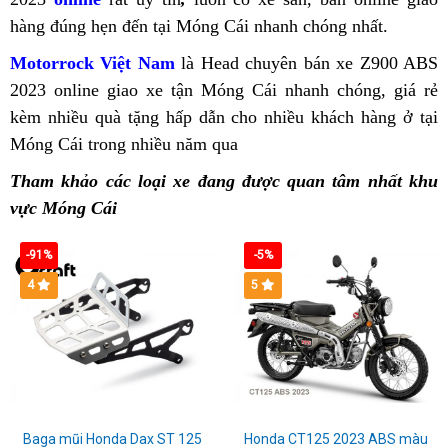
siêu
Tháp
Thủ
do
ABS
hàng đúng hẹn đến tại Móng Cái
cơ
điểm
nhanh chóng nhất.
ngay
xe
chất
Dầu
mua
2023
chính
bán
Kawasaki
Kawas
Motorrock Việt Nam
mua
là Head chuyên bán xe Z900 ABS
Một
Kawasaki
tại
hãng
Kawasaki
Z900
Z900
2
2023 online
update
giao xe tận Móng Cái nhanh chóng,
Kawasaki
mua
giá rẻ
u
Đừng
Z900
Bà
Kawasaki
Z900
ABS
ABS
kèm nhiều quà tặng hấp dẫn
Kawasaki
Z900
trùm
cho nhiều khách hàng ở tại
xe
K
bỏ
2023
Rịa
Z900
ABS
giá
tại
Móng Cái trong nhiều năm qua
Z900
ABS
cuối
thiết
Kawasa
Z
lỡ
đủ
Vũng
ABS
Long
tốt
Móng
ABS
giá
Kawasaki
kế
Z900
ưu
linh
Tàu
Tham khảo các loại xe đang được quan tâm nhất khu
Xuyên
tại
Cái
Móng
rẻ
Z900
xe
ABS
đãi
kiện
vực Móng Cái
Quảng
Cái
Vĩnh
ABS
Z900
2023
C
khủng
TP
Bình
Phúc
ABS
giá
khi
Buôn
-91%
-5%
2023
tốt
mua
Ma
4
5
siêu
tại
Kawasaki
Thuột
chất
Khánh
Z900
Hòa
tại
Trà
Vinh
Baga mũi Honda Dax ST 125
Honda CT125 2023 ABS màu