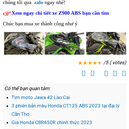
sao
chúng tôi
Z900
qua
zalo
ngay nhé!
ABS
nhất
năm
chất
Móng
tại
tại
Z900
ABS
dân
ABS
2023
Uông
2023
Xem ngay chi tiết xe Z900 ABS bạn cần tìm
Cái
Móng
Bình
ABS
Móng
phượt
vừa
vesion
Bí
Cái
Dương
tại
Cái
Chúc bạn mua xe thành công như ý
Quy
về
mới
Giảm
Nam
Nhơn
Đồng
giá
Định
nhất
Hới
cực
định
sâu
mua
Kawasaki
/5 ( votes)
Kawasa
Z900
Z900
ABS
chính
cho
hãng
Có thể bạn quan tâm:
khách
hàng
Tìm moto Jawa 42 Lào Cai
tại
3 phiên bản màu Honda CT125 ABS 2023 tại đại lý
Vị
Cần Thơ
Thanh
Giá Honda CBR650R chính thức 2023