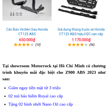
Cản Bảo Vệ Đèn Sau Honda
Giá dựng thùng trước xe Honda
CT125 ABS
CT125 ABS hiệu H2C cao cấp
650.000₫
1.170.000₫
(10)
(56)
Tại showroom Motorrock tại Hồ Chí Minh
bán
có chương
trình khuyến mãi đặc biệt cho Z900 ABS 2023 như
Z900
sau:
ABS
tại
Giảm ngay tiền mặt từ 3 triệu
Đông
02 mủ bảo hiểm Royal cao cấp
Hà
Tặng 02 bình nhớt Nano Oil cao cấp