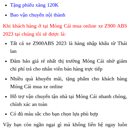
Tặng phiếu xăng 120K
Bao vận chuyển nội thành
Z900
Khi khách hàng ở tại Móng Cái mua online
xe Z900 ABS
ABS
2023 tại chúng tôi sẽ được là:
2023
Tất cả
update
xe Z900ABS 2023
Bình
là hàng nhập khẩu từ Thái
vesion
lan
Kawasaki
Phước
mới
Z900
Đảm bảo
xe
giá rẻ
thiết
nhất thị trường Móng Cái nhờ
showr
giảm
ABS
chi phí trả cho nhân viên bán hàng trực tiếp
Kawasaki
kế
Hải
Kawasa
Móng
Z900
xe
Dương
Z900
Nhiều quà khuyến mãi,
Kawasaki
tặng phẩm
cung
thiết
cho khách hàng
Cái
ABS
Z900
ABS
Móng Cái mua xe online
Yên
Z900
cấp
kế
có
ABS
2023
Bái
ABS
Kawasaki
xe
Hỗ trợ vận chuyển
mua
tận nhà
Kawasaki
tại Móng Cái nhanh chóng,
K
đèn
2023
tại
2023
Z900
Z900
chính xác an toàn
update
xe
Z900
Z
Led
siêu
Quảng
chất
ABS
ABS
Kawasaki
Kawasaki
ABS
Có đủ màu sắc
phân
cho bạn
update
chọn lựa phù hợp
Dĩ
chất
Ngãi
lượng
tốt
2023
Z900
Z900
màu
t
phối
Kawasaki
An
Tại
Vậy bạn còn ngần ngại gì
Z900
mà không liên hệ ngay luôn
tốt
nhất
siêu
ABS
ABS
hot
t
Kawasaki
Z900