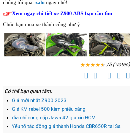
Tháp
Kawasaki
chúng tôi
Hưng
qua
zalo
ngay nhé!
Mau
Tân
Ninh
cấp
2023
cuối
ABS
Z900
bán
Z900
Z900
Yên
An
tại
Xem ngay chi tiết xe Z900 ABS bạn cần tìm
tại
năm
2023
ABS
Kawasaki
ABS
ABS
Chính
Đồng
Hà
tại
cao
Z900
cuối
Chúc bạn mua xe thành công như ý
Đại
sách
Tháp
Giang
Đồng
cấp
ABS
năm
lý
hậu
Làm
Tháp
tại
tại
phân
mãi
chủ
Đồng
Đồng
phối
Kawasaki
đường
Tháp
Tháp
Kawasaki
Z900
đua
/5 ( votes)
Z900
ABS
cùng
ABS
2023
Kawasaki
2023
tốt
Z900
chính
Có thể bạn quan tâm:
nhất
ABS
hãng
tại
Giá mới nhất Z900 2023
tại
tại
Tây
Giá KM rebel 500 kèm phiếu xăng
showroom
Quảng
Ninh
địa chỉ cung cấp Jawa 42 giá xịn HCM
Hà
Trị
Tĩnh
Yếu tố tác động giá thành Honda CBR650R tại Sa