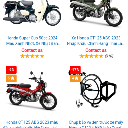
Honda Super Cub 50cc 2024
Xe Honda CT125 ABS 2023
Màu Xanh Nhớt, Xe Nhật Bán
Nhập Khẩu Chính Hãng Thái Lan,
Chạy Nhất
Đủ Phụ Kiện Đồ Chơi
Contact us
Contact us
(310)
-5%
-17%
5
4
Honda CT125 ABS 2023 màu
Chụp bảo vệ đèn trước xe máy
đỏ, xe nhập khẩu Hải Quan chính
Honda CT125 ABS hiệu Grcaft