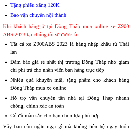
tại
Tặng phiếu xăng 120K
TPHCM
Bao vận chuyển nội thành
mua
Khi khách hàng ở tại Đồng Tháp mua online
xe Z900
Kawasaki
ABS 2023 tại chúng tôi sẽ được là:
Z900
Tất cả
mua
xe Z900ABS 2023
sức
là hàng nhập khẩu từ Thái
ABS
lan
ngay
hút
giá
Kawasaki
Z900
Đảm bảo
đặt
giá rẻ
giá
nhất thị trường Đồng Tháp nhờ
cửa
giảm
rẻ
Z900
ABS
chi phí trả cho nhân viên bán hàng trực tiếp
trước
bán
đi
hàng
Quảng
ABS
2023
Z900
Kawasaki
du
moto
Nhiều quà khuyến mãi,
Thuận
tặng phẩm
Kawasaki
mua
cho khách hàng
Ninh
2023
ABS
Z900
khắp
Z900
Đồng Tháp mua xe online
An
bảo
Z900
ngay
cao
Ninh
ABS
nẻo
ABS
hành
ABS
Kawasaki
Hỗ trợ vận chuyển
giá
tận nhà
cơ
tại Đồng Tháp nhanh
cấp
Bình
cuối
đường
bản
Kawasaki
2023
Z900
chóng,
bán
chính xác an toàn
bán
mua
sở
tại
năm
Đắk
mới
Z900
ưu
ABS
Kawasaki
Kawasaki
ngay
nào
Đồng
Có đủ màu sắc
cơ
cho bạn
giá
chọn lựa phù hợp
tại
Lắk
ABS
đãi
2023
Z900
Z900
Kawasaki
bán
Tháp
sở
bán
Đồng
cùng
Vậy bạn còn ngần ngại gì
Cà
mà không liên hệ ngay luôn
2023
Bắc
cao
ABS
ABS
Z900
Kawasaki
nào
Kawasaki