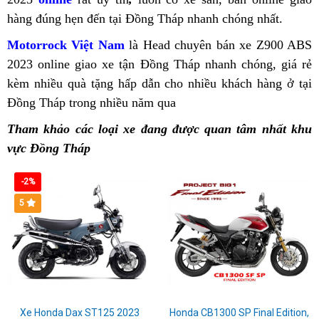
Trà
Đồng
Đồng
Sơn
t
hàng đúng hẹn đến tại Đồng Tháp
thước
đỉnh
tốc
nhanh chóng nhất.
An
ngay
K
Vinh
Tháp
Tháp
lý
độ
Kawas
Z
Motorrock Việt Nam
Z900
là Head chuyên bán xe Z900 ABS
Tìm
T
tưởng
Kawasaki
Z900
2023 online
giá
giao xe tận Đồng Tháp nhanh chóng,
ABS
Kawasa
giá rẻ
b
mua
Z900
Z900
ABS
Đ
kèm nhiều quà tặng hấp dẫn
bán
2023
Bình
cho nhiều khách hàng ở tại
Z900
g
model
ABS
ABS
2023
T
Đồng Tháp trong nhiều năm qua
Kawasaki
Phủ
Dương
bảng
2023
b
phân
Cao
cao
Z900
Lý
giá
đại
K
khối
Tham khảo các loại xe đang được quan tâm nhất khu
Bằng
cấp
ABS
giá
bán
lý
Z
lớn
vực Đồng Tháp
Dòng
tại
cuối
cao
Kawasaki
Hưng
Kawasaki
xe
Đồng
năm
không
Z900
Yên
Z900
-2%
thể
Tháp
tại
ABS
T
ABS
5
thao
Đồng
Đồng
đẹp
Kawasaki
Tháp
Tháp
nhất
Z900
Tuy
cao
Hòa
cấp
top
Xe Honda Dax ST125 2023
Honda CB1300 SP Final Edition,