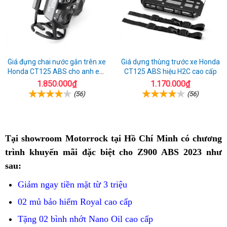
Giá đựng chai nước gắn trên xe
Giá dựng thùng trước xe Honda
Honda CT125 ABS cho anh em
CT125 ABS hiệu H2C cao cấp
đi phượt
1.850.000₫
1.170.000₫
(56)
(56)
Tại showroom Motorrock tại Hồ Chí Minh
mua
có chương
trình khuyến mãi đặc biệt cho Z900 ABS 2023 như
ngay
sau:
Kawasaki
Z900
Giảm ngay tiền mặt từ 3 triệu
ABS
02 mủ bảo hiểm Royal cao cấp
chất
Tặng 02 bình nhớt Nano Oil cao cấp
lượng