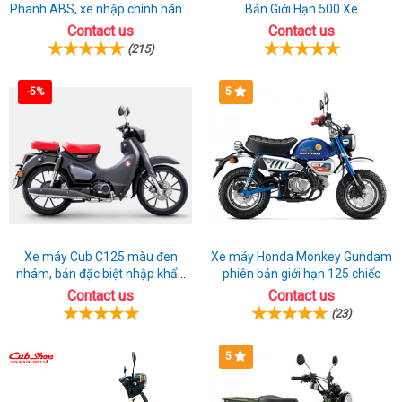
đầu
Phanh ABS, xe nhập chính hãng,
Bản Giới Hạn 500 Xe
bán online giá rẻ
Contact us
Contact us
Điện
(215)
Biên
Phủ
-5%
5
Xe máy Cub C125 màu đen
Xe máy Honda Monkey Gundam
nhám, bản đặc biệt nhập khẩu
phiên bản giới hạn 125 chiếc
Thái lan
Contact us
Contact us
(23)
5