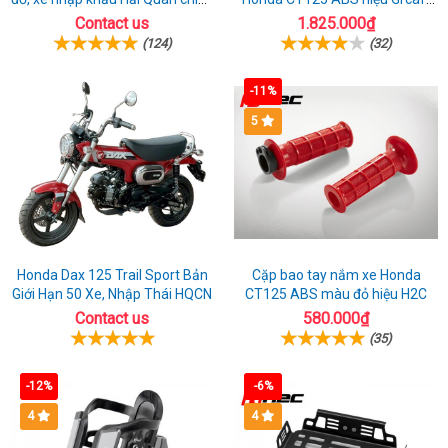
ngạch
chính hãng
Contact us
1.825.000₫
(124)
(32)
-11%
5
Honda Dax 125 Trail Sport Bản
Cặp bao tay nắm xe Honda
Giới Hạn 50 Xe, Nhập Thái HQCN
CT125 ABS màu đỏ hiệu H2C
Contact us
580.000₫
(35)
-12%
-6%
4
4