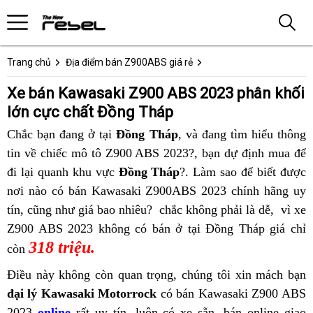
Trang chủ
Địa điểm bán Z900ABS giá rẻ
Xe bán Kawasaki Z900 ABS 2023 phân khối
lớn cực chất Đồng Tháp
Chắc bạn đang ở tại
Đồng Tháp
,
Kawasaki
và đang tìm hiểu thông
tin
cửa
về chiếc mô tô Z900 ABS 2023?,
Z900
giá
bạn dự định mua để
đi lại
hàng
giá
quanh khu vực
Đồng Tháp
?. Làm sao để biết được
ABS
Z900
nơi nào
bán
bán
Quy
có bán Kawasaki Z900ABS 2023 chính hãng uy
bản
ABS
n
tín,
Kawasaki
bảng
cũng như giá bao nhiêu?
Kawasaki
Nhơn
Mỹ
chắc không phải là dễ,
nhập
các
quà
vì xe
K
Z900 ABS 2023 không có bán ở tại Đồng Tháp
Z900
giá
Z900
Tho
khẩu
mẫu
Đắk
giá chỉ
tặng
Z
318 triệu.
ABS
bán
ABS
2023
Lắk
kèm
còn
2023
Kawasaki
cuối
Z900
2
Điều này không còn quan trọng,
Z900
chúng tôi xin mách bạn
b
giá
Z900
năm
ABS
c
đại lý Kawasaki Motorrock
có bán Kawasaki Z900 ABS
ABS
g
rẻ
ABS
tại
Sầm
c
2023
online
rất uy tín
,
kích
luôn có xe sẵn,
cực
Dĩ
bán online
mua
giao
b