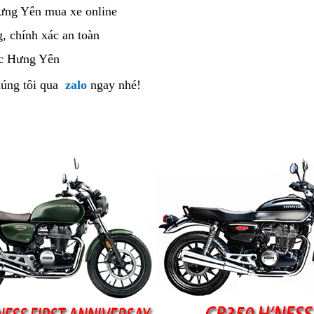
mua
ưng Yên mua xe online
phân
phối
g,
giá
chính xác an toàn
địa
rẻ
chỉ
c Hưng Yên
bán
úng tôi
nơi
qua
zalo
ngay nhé!
Honda
bán
CB350
Hness
Pro
2023
khu
vực
Hưng
Yên