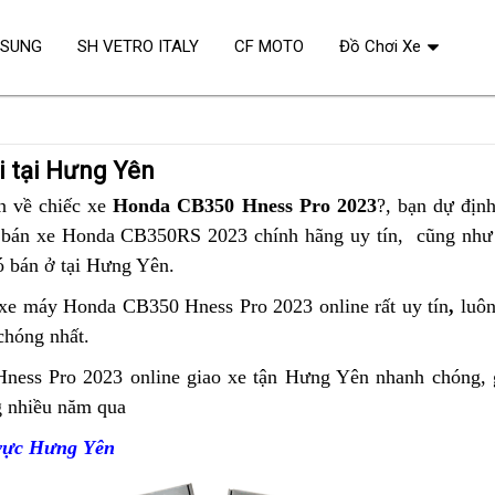
OSUNG
SH VETRO ITALY
CF MOTO
Đồ Chơi Xe
 tại Hưng Yên
n
dễ
về chiếc xe
Honda CB350 Hness Pro 2023
?,
thay
bạn dự định
t
bán xe Honda CB350RS 2023 chính hãng uy tín,
chạy
lốp
nơi
cũng như 
 bán ở tại Hưng Yên
thế
xưởng
.
bán
n
ngồi
Honda
xe máy Honda CB350 Hness Pro 2023 online rất uy tín
,
bán
luôn
thoải
CB350
hóng nhất.
trả
mái
Hness
góp
ness Pro 2023
online
mua
giao xe tận Hưng Yên nhanh chóng,
g
Pro
g nhiều năm qua
mua
Honda
g
ngoài
Honda
CB350
Hưng
 vực Hưng Yên
CB350
Hness
Yên