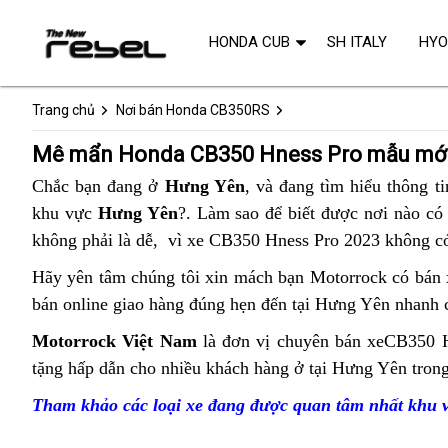
HONDA CUB
SH ITALY
HY
Trang chủ
Nơi bán Honda CB350RS
Mê mẩn Honda CB350 Hness Pro mẫu mới
Chắc bạn đang ở
Hưng Yên
,
shop
và đang tìm hiểu thông ti
khu vực
Hưng Yên
?. Làm sao để biết được
nơi
nơi nào
thiế
có 
không phải là dễ,
hàng
vì xe CB350 Hness Pro 2023 không có
bán
kế
thùng
Honda
hiệ
Hãy yên tâm
gần
chúng tôi xin mách bạn
chính
Motorrock có bán 
CB350
đại
bán online
địa
giao hàng đúng hẹn đến tại Hưng Yên
nhất
sách
có
nhanh c
Hness
bắt
chỉ
khuyến
nên
Motorrock Việt Nam
có
là đơn vị chuyên bán xe
CB350 H
Pro
mắt
bán
mãi
mua
tặng hấp dẫn
xe
cho nhiều khách hàng ở tại Hưng Yên tron
hệ
ngoài
Honda
Honda
chính
thống
Hưng
Tham khảo các loại xe đang được quan tâm nhất khu
CB350
CB350
hãng
Bluetooth
Yên
Hness
Hness