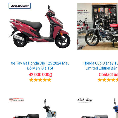
giá
Pro
Pro
rẻ
2023
2023
khu
ở
vực
Hưng
Hưng
Yên
Yên
Xe Tay Ga Honda Dio 125 2024 Màu
Honda Cub Disney 10
Đỏ Mận, Giá Tốt
Limited Edition Bản
42.000.000₫
Contact u