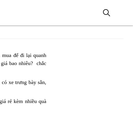
 mua để đi lại
chính
quanh
giá bao nhiêu?
sách
giảm
chắc
khuyến
giá
mãi
 có xe trưng bày sẵn,
có
Honda
nên
CB350
chọn
đấu
iá rẻ
mua
kèm nhiều quà
Hness
iá
Honda
Pro
CB350
2023
Hness
ở