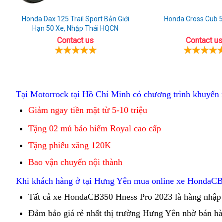
Honda Dax 125 Trail Sport Bản Giới
Honda Cross Cub 
Hạn 50 Xe, Nhập Thái HQCN
Contact us
Contact u
tăng
Tại Motorrock tại Hồ Chí Minh
có chương trình khuyến
xích
Giảm ngay tiền mặt từ 5-10 triệu
địa
chỉ
Tặng 02 mủ bảo hiểm Royal cao cấp
bán
Tặng phiếu xăng 120K
xe
Bao vận chuyển nội thành
này
tổng
Khi khách hàng ở tại Hưng Yên mua online
xe Honda
CB
hợp
Tất cả
địa
xe Honda
CB350 Hness Pro 2023
lo
là hàng nhập
chỉ
giùm
Đảm bảo
thay
giá rẻ
mua
nhất thị trường Hưng Yên nhờ
hàng
bán hà