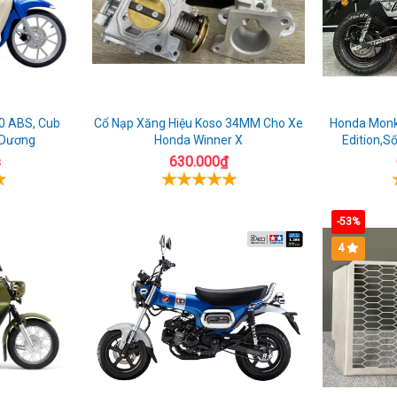
0 ABS, Cub
Cổ Nạp Xăng Hiệu Koso 34MM Cho Xe
Honda Monke
 Dương
Honda Winner X
Edition,S
s
630.000₫
-53%
4