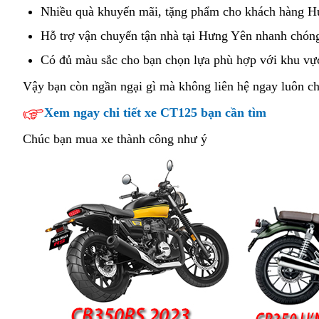
bán
biển
dầu
Honda
giả
Nhiều quà khuyến mãi,
lái
tặng phẩm
lấy
chính
cho khách hàng H
Honda
số
CB350
xe
bản
sách
Hỗ trợ vận chuyển
chính
tận nhà
Neo
tại Hưng Yên nhanh chón
CB350
Hness
giúp
số
khuyến
sách
sport
Hness
Có đủ màu sắc
hướng
cho bạn
địa
chọn lựa phù hợp
đánh
với khu vự
Pro
tăng
liền
mãi
khuyến
Pro
dẫn
chỉ
giá
trong
Vậy bạn còn ngần ngại gì
chạy
mà không liên hệ ngay luôn ch
cường
Honda
mãi
2023
bán
địa
liên
thể
CB350
Xem ngay chi tiết xe CT125 bạn cần tìm
Honda
khu
Honda
bàn
tục
lực
Hness
CB350
vực
CB350
Chúc bạn mua xe thành công như ý
Hưng
Pro
Hness
Hưng
Hness
Yên
2023
Pro
Yên
Pro
ở
2023
2023
Hưng
ở
khu
Yên
Hưng
vực
Yên
Hưng
Yên