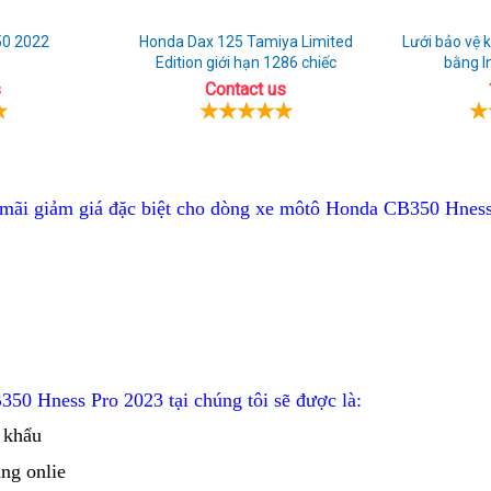
50 2022
Honda Dax 125 Tamiya Limited
Lưới bảo vệ
Edition giới hạn 1286 chiếc
bằng I
s
Contact us
xe
có
 mãi
giảm giá đặc biệt cho dòng xe môtô
Honda CB350 Hness 
siêu
bao
lướt
lấy
bảng
số
350 Hness Pro 2023
tại chúng tôi sẽ được là:
 khẩu
ng onlie
chọn