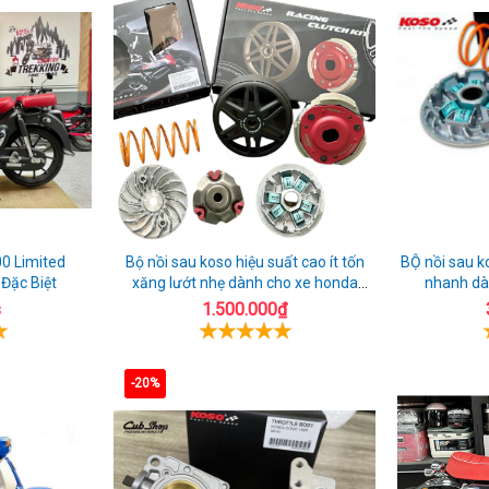
Hness
Pro
giá
Pro
trong
rẻ
trong
địa
địa
bàn
bàn
Hưng
Hưng
Yên
Yên
0 Limited
Bộ nồi sau koso hiệu suất cao ít tốn
BỘ nồi sau k
 Đặc Biệt
xăng lướt nhẹ dành cho xe honda
nhanh dà
AIrblade 150
s
1.500.000₫
-20%