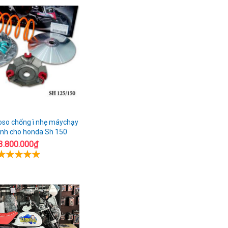
Pro
Hưng
trong
Yên
địa
bàn
Hưng
Yên
oso chống ì nhẹ máychạy
nh cho honda Sh 150
3.800.000₫