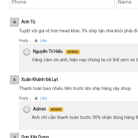
Anh Tú
A
Tuyệt vời giá rẻ hơn head khác 3% ship tận nhà khỏi phải 
Reply
Like
●
Nguyễn Trí Hiếu
ADMIN
Vâng cám ơn anh, hiện nay chúng ta có thể xem xe tr
Xuân Khánh Đà Lạt
X
Thanh toán bao nhiêu tiền trước khi ship hàng vậy shop
Reply
Like
●
Admin
ADMIN
Anh chỉ cần thanh toán trước 30% nhận đúng hàng t
Sơn Xây Dựng
S