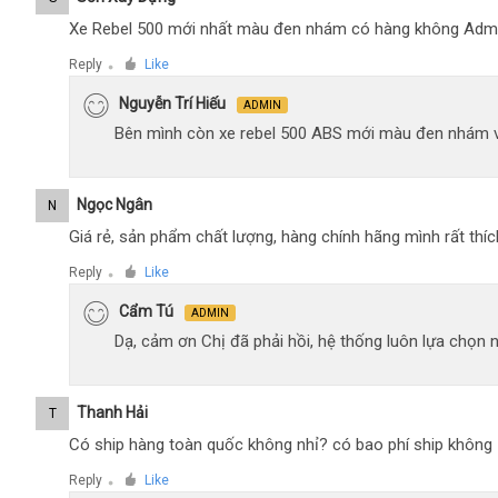
Xe Rebel 500 mới nhất màu đen nhám có hàng không Adm
Reply
Like
●
Nguyễn Trí Hiếu
ADMIN
Bên mình còn xe rebel 500 ABS mới màu đen nhám 
Ngọc Ngân
N
Giá rẻ, sản phẩm chất lượng, hàng chính hãng mình rất thíc
Reply
Like
●
Cẩm Tú
ADMIN
Dạ, cảm ơn Chị đã phải hồi, hệ thống luôn lựa chọn
Thanh Hải
T
Có ship hàng toàn quốc không nhỉ? có bao phí ship không
Reply
Like
●