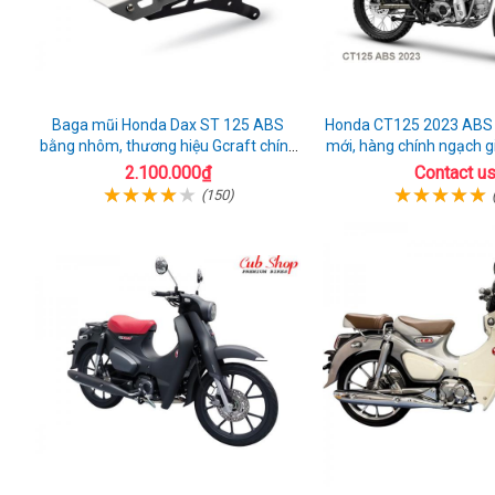
Baga mũi Honda Dax ST 125 ABS
Honda CT125 2023 ABS
bằng nhôm, thương hiệu Gcraft chính
mới, hàng chính ngạch gi
hãng
trường
2.100.000₫
Contact u
(150)