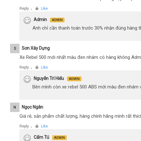
Reply
Like
●
Admin
ADMIN
Anh chỉ cần thanh toán trước 30% nhận đúng hàng t
Sơn Xây Dựng
S
Xe Rebel 500 mới nhất màu đen nhám có hàng không Adm
Reply
Like
●
Nguyễn Trí Hiếu
ADMIN
Bên mình còn xe rebel 500 ABS mới màu đen nhám 
Ngọc Ngân
N
Giá rẻ, sản phẩm chất lượng, hàng chính hãng mình rất thíc
Reply
Like
●
Cẩm Tú
ADMIN