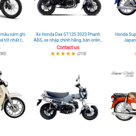
 màu xám ghi
Xe Honda Dax ST125 2023 Phanh
Honda Sup
á tốt nhất thị
ABS, xe nhập chính hãng, bán online
Japan
giá rẻ
s
Contact us
(85)
(215)