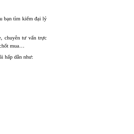
u bạn tìm kiếm
thay
đại lý
màu
nhớt
sơn
Honda
, chuyên tư vấn
bảo
trực
Honda
 chốt mua…
dưỡng
ADV
ãi hấp dẫn
Honda
như:
350
ADV
ABS
350
ABS
cốp
rộng
bản
mới
xịn
sò