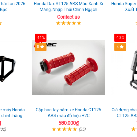
hái Lan 2026
Honda Dax ST125 ABS Màu Xanh Xi
Honda Super
Bạc
Măng, Nhập Thái Chính Ngạch
Xuất 
s
Contact us
-11%
-12%
5
4
xe máy Honda
Cặp bao tay nắm xe Honda CT125
Giá đựng cha
 chính hãng
ABS màu đỏ hiệu H2C
CT125 ABS
₫
580.000₫
(32)
(35)