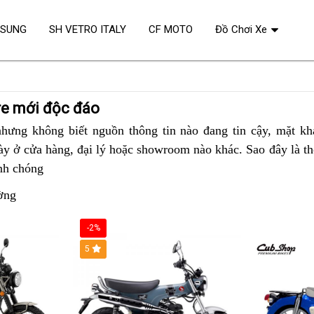
OSUNG
SH VETRO ITALY
CF MOTO
Đồ Chơi Xe
re mới độc đáo
nhưng không biết nguồn thông tin nào đang tin cậy, mặt kh
ày ở cửa hàng
showroom
, đại lý
Honda
hoặc showroom nào
hướng
khác
Honda
.
Sao đây
xịn
là th
nh chóng
thay
Honda
dẫn
Honda
sò
lốp
ADV
ADV
ờng
350
350
ABS
ABS
-2%
bản
đỏ
5
xanh
mới
mới