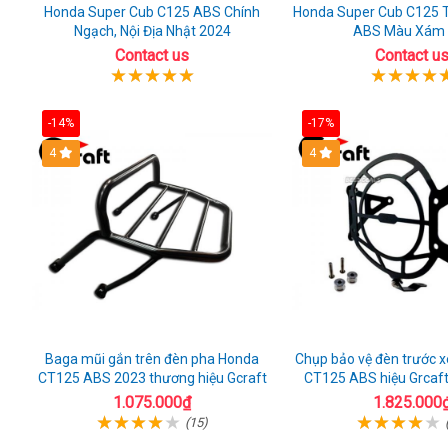
Honda Super Cub C125 ABS Chính
Honda Super Cub C125 T
Ngạch, Nội Địa Nhật 2024
ABS Màu Xám 
Contact us
Contact u
-14%
-17%
4
4
Baga mũi gắn trên đèn pha Honda
Chụp bảo vệ đèn trước 
CT125 ABS 2023 thương hiệu Gcraft
CT125 ABS hiệu Grcaft
1.075.000₫
1.825.000
(15)