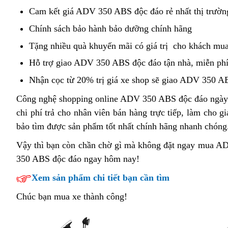
thống
óc
Cam kết
chạy
giá ADV 350 ABS độc đáo rẻ nhất thị trườn
Bluetooth
ph
liên
Chính sách
xe
bảo hành
Honda
bảo dưỡng chính hãng
đo
tục
lậu
ADV
Tặng nhiều quà
cruiser
khuyến mãi có giá trị
Honda
cho khách mua
350
Honda
Hỗ trợ giao ADV 350 ABS độc đáo tận nhà,
màu
miễn phí
ABS
ADV
sơn
Nhận cọc từ 20% trị giá xe
tiết
shop sẽ giao ADV 350 AB
cốp
350
Honda
kiệm
rộng
Công nghệ shopping online ADV 350 ABS độc đáo
có
ngày
ABS
Honda
bản
chi phí trả cho nhân viên
phong
bán hàng trực tiếp,
Honda
làm cho gi
nên
đỏ
ADV
mới
bảo tìm được sản phẩm
màu
tốt nhất
cách
lái
chính hãng nhanh chóng
Honda
mua
mới
350
xịn
sơn
thể
xe
ADV
Vậy thì bạn còn chần chờ gì
quà
mà không đặt ngay mua ADV
ABS
sò
Honda
thao
hăng
350
350 ABS độc đáo ngay hôm nay!
tặng
Honda
thành
say
ABS
Xem sản phẩm chi tiết bạn cần tìm
ADV
phố
thể
bản
350
thao
xanh
Chúc bạn mua xe thành công!
ABS
mới