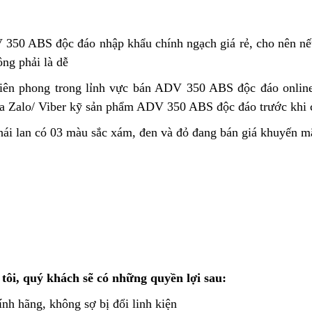
350 ABS độc đáo nhập khẩu chính ngạch
ưu
giá rẻ,
tăng
cho nên nế
g phải là dễ
mới
điểm
tốc
lạ
rất
iên phong
có
trong lỉnh vực bán ADV 350 ABS độc đáo online
chưa
nhanh
 Zalo/ Viber
phụ
Honda
kỹ sản phẩm ADV 350 ABS độc đáo trước khi
từng
tùng
ADV
hái lan
Honda
có 03 màu sắc xám, đen và đỏ đang bán giá khuyến m
có
thay
350
Honda
thế
ABS
ADV
cốp
350
rộng
ABS
bản
đỏ
mới
mới
xịn
sò
tôi,
màu
Phanh
quý khách
hồ
sẽ có những quyền lợi sau:
sơn
ABS
sơ
g
ính hãng,
Honda
không sợ bị đổi linh kiện
xe