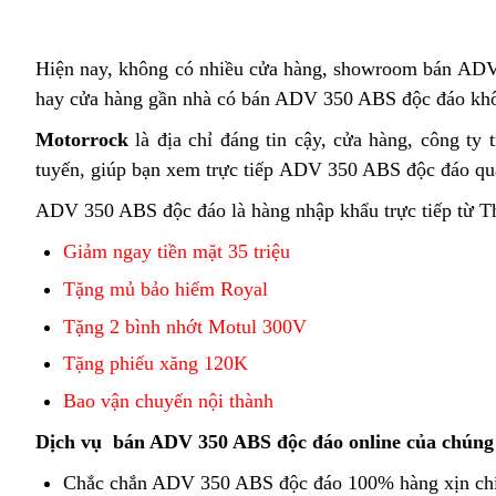
Hiện nay,
Honda
không có
classic
nhiều cửa hàng, showroom
vận
bán ADV 
hay cửa hàng gần nhà
ADV
giá
có bán ADV 350 ABS độc đáo khôn
chuyển
350
vừa
Motorrock
Honda
là địa chỉ đáng tin cậy,
chống
cửa hàng,
Honda
công ty t
ABS
phải
tuyến,
Honda
giúp bạn
Honda
tốt
xem trực tiếp ADV 350 ABS độc đáo qua
ngập
Honda
cốp
Honda
ADV
nhất
nước
ADV
ADV 350 ABS độc đáo là hàng nhập khẩu
hồ
trực tiếp từ T
rộng
ADV
350
cao
350
sơ
bản
Giảm ngay tiền mặt 35 triệu
350
ABS
ABS
mới
Tặng mủ bảo hiểm Royal
ABS
đỏ
đỏ
xịn
bản
mới
mới
Tặng 2 bình nhớt Motul 300V
sò
xanh
Tặng phiếu xăng 120K
mới
Bao vận chuyển nội thành
Dịch vụ
có
bán ADV 350 ABS độc đáo online của chúng 
hệ
Chắc chắn ADV 350 ABS độc đáo 100% hàng xịn
tăn
ch