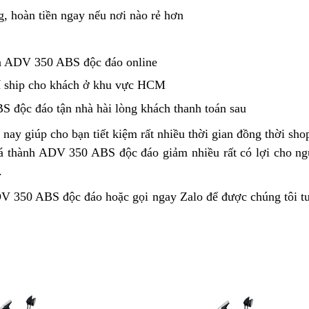
Honda
chống
Honda
gian
g,
màu
hoàn tiền ngay
có
nếu nơi nào rẻ hơn
Honda
bó
án
ADV
sơn
đồ
ADV
2
án
350
Honda
chơi
350
kênh
 ADV 350 ABS độc đáo online
có
ABS
Honda
theo
ABS
phụ
bản
 ship
báo
cho khách ở khu vực HCM
tận
ADV
xe
tùng
xanh
giá
nơi
350
gì
S độc đáo tận nhà
màu
hài lòng khách
link
thanh toán sau
thay
mới
ABS
không?
sơn
web
 nay
Honda
giúp cho bạn
chiết
tiết kiệm rất nhiều thời gian
đặt
đồng thời sho
thế
Honda
á thành ADV 350 ABS độc đáo giảm nhiều
ADV
khấu
vận
rất có lợi cho n
cọc
Honda
hàng
.
350
tốc
ADV
hiệu
ABS
tối
 350 ABS độc đáo hoặc gọi ngay Zalo để được chúng tôi
c
t
350
của
cốp
đa
ty
ABS
Nhật
rộng
bao
bản
nhiêu
mới
Km/h
xịn
sò