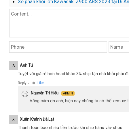
Xe phân khối lớn Kawasaki Z900 ABS 2023 tại Dĩ A
Anh Tú
A
Tuyệt vời giá rẻ hơn head khác 3% ship tận nhà khỏi phải 
Reply
Like
●
Nguyễn Trí Hiếu
ADMIN
Vâng cám ơn anh, hiện nay chúng ta có thể xem xe tr
Xuân Khánh Đà Lạt
X
Thanh toán bao nhiêu tiền trước khi ship hàng vậy shop