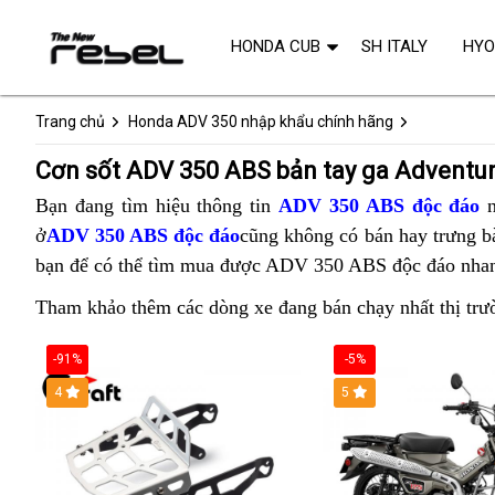
HONDA CUB
SH ITALY
HY
Trang chủ
Honda ADV 350 nhập khẩu chính hãng
Cơn sốt ADV 350 ABS bản tay ga Adventu
Bạn đang
test
tìm hiệu thông tin
ADV 350 ABS độc đáo
ở
ADV 350 ABS độc đáo
lỗi
cũng
không có bán hay trưng b
bạn để có thể
Honda
tìm mua được ADV 350 ABS độc đáo nha
Honda
Tham khảo thêm các dòng xe đang bán chạy nhất thị trư
ADV
350
-91%
-5%
ABS
4
5
đỏ
mới