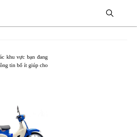
ác
Honda
khu vực bạn đang
ông tin bổ ít
Honda
màu
giúp cho
ADV
sơn
350
Honda
ABS
Honda
đỏ
ADV
mới
350
ABS