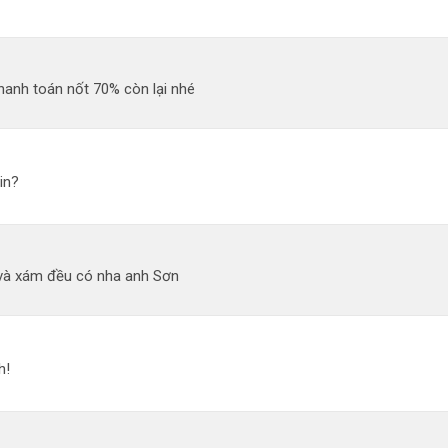
hanh toán nốt 70% còn lại nhé
in?
và xám đều có nha anh Sơn
h!