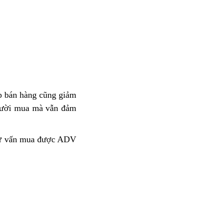
p bán hàng
Honda
cũng giảm
xe
gười mua
lấy
mà vẫn đảm
Honda
gian
biển
ADV
số
350
ông
ư vấn mua được ADV
tại
ABS
nhà
đỏ
mới