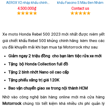
AEROX V2 nhập khẩu chính
khẩu Fascino S Màu Đen Nhám
hãng
4.500.000₫
Contact us
Xe moto Honda Rebel 500 2023
Rebel
mới nhất
to
được niêm yết
giá chiết khấu Rebel 500 khủng chính hãng
500
thảo
kèm theo
Hond
các
ưu đãi khuyến mãi
chế
khi bạn mua
Rebel
tại Motorrock như sau:
2023
luận
Rebel
độ
500
đang
500
Giảm ngay
giá
2 triệu đồng
chiết
cho bạn làm tiệc rửa xe mới
đã
bảo
2023
chiết
chiết
nhà
khấu
qu
Tặng
cổ
bộ Honda Collection
Honda
full đồ
thùng
hành
đang
khấu
khấu
máy
khủng
s
điển
Rebel
xăng
Tặng
hàng
2 bình nhớt Nano oil
Rebel
cao cấp
độc
ra
chiết
giá
giá
nhất
dụ
500
bao
xịn
500
đáo
sao?
khấu
Tặng
địa
phiếu xăng trị giá
đang
120K
thế
Rebel
chiết
nhiêu
bậc
2023
nhất
giá
chỉ
chiết
giới
500
Bao vận chuyển
giao xe
Rebel
trong nội thành HCM
sử
khấu
lít
nhất
đang
hiện
khấu
mới
500
dụng
giá
Nhờ vào
Honda
công nghệ
kết
bán hàng online mới
Honda
mà cửa hàng
chiết
nay
khủng
2023
Motorrock
Rebel
chúng tôi
luận
vận
tiết kiệm khá nhiều
chiết
chi phí quản lý
Rebel
khấu
Rebel