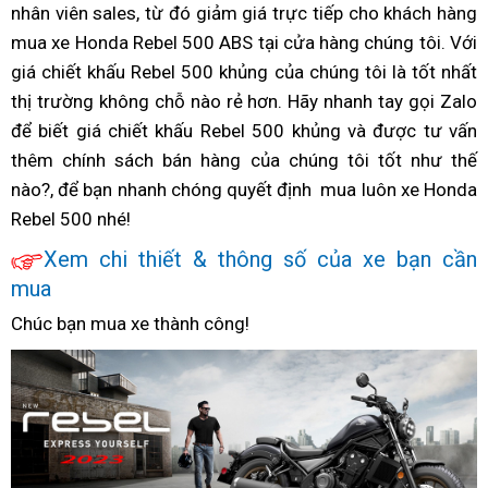
đang
nhân viên sales,
500
thay
từ đó giảm giá trực tiếp
chuyển
đang
cho khách hàng
khấu
500
giá
500
chiết
mua xe Honda Rebel 500 ABS tại cửa hàng
chiết
dầu
chiết
khủng
chiết
chiết
chúng tôi. Với
t
khấu
giá chiết khấu Rebel 500 khủng
khấu
voucher
của chúng tôi là tốt nhất
khấu
nhất
khấu
khấu
H
t
giá
thị trường
giá
đồ
không chỗ nào rẻ hơn. Hãy nhanh tay
khủng
Rebel
giá
khủng
qua
gọi Zalo
R
x
để biết giá chiết khấu Rebel 500 khủng và được tư vấn
trang
Rebel
500
nhất
app
thêm
Rebel
chính sách bán hàng
trí
voucher
của chúng tôi tốt như thế
500
mới
Rebel
c
nào?,
500
đang
để bạn nhanh chóng
xe
phong
quyết định
chiết
mua luôn
500
vận
xe Honda
k
Rebel 500 nhé!
2023
chiết
cách
khấu
mới
chuyển
g
đang
khấu
thể
khủng
Xem
Honda
chi thiết & thông số của
tăng
xe bạn cần
chiết
khủng
thao
nhất
mua
shop
Rebel
tốc
khấu
Rebel
thành
Rebel
500
rất
Chúc bạn mua xe thành công!
giá
500
phố
500
chiết
nhanh
mới
khấu
giá