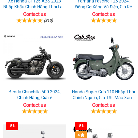
Xe Honda CT125 ABS 2023
Yamaha Fascino 125 2024,
Nhập Khẩu Chính Hãng Thái Lan,
Động Cơ Xăng Và Điện, Giá Rẻ
Đủ Phụ Kiện Đồ Chơi
Contact us
Contact us
(310)
Benda Chinchilla 500 2024,
Honda Super Cub 110 Nhập Thái
Chính Hãng, Giá rẻ
Chính Ngạch, Giá Tốt, Màu Xanh
Rêu
Contact us
Contact us
-5%
-5%
4