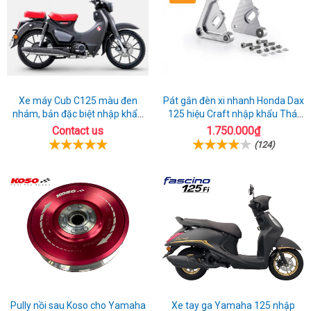
Xe máy Cub C125 màu đen
Pát gắn đèn xi nhanh Honda Dax
nhám, bản đặc biệt nhập khẩu
125 hiệu Craft nhập khẩu Thái
Thái lan
Lan
Contact us
1.750.000₫
(124)
Pully nồi sau Koso cho Yamaha
Xe tay ga Yamaha 125 nhập