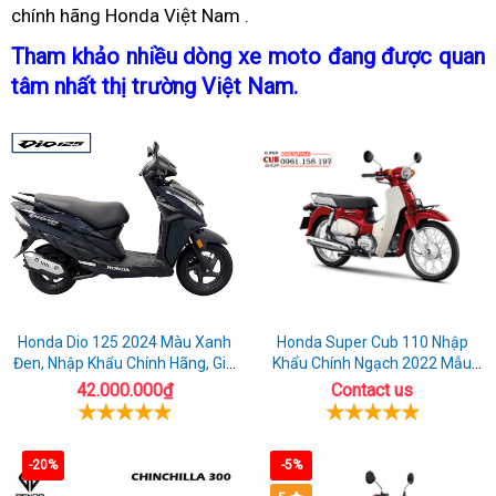
chính hãng Honda Việt Nam
500
đang
Rebel
khủng
nhập
.
g
2023
chiết
500
nhất
khẩu
Tham khảo
lo
nhiều dòng xe moto
Rebel
đang được quan
đang
khấu
mới
Rebel
Nhật
đ
tâm nhất thị trường Việt Nam
giùm
hàng
.
500
chiết
giá
500
c
biển
mới
2023
khấu
mới
k
số
có
đang
giá
g
tại
chiết
Việt
khấu
Nam
giá
Honda Dio 125 2024 Màu Xanh
Honda Super Cub 110 Nhập
Đen, Nhập Khẩu Chính Hãng, Giá
Khẩu Chính Ngạch 2022 Mẫu
Rẻ
Mới
42.000.000₫
Contact us
-20%
-5%