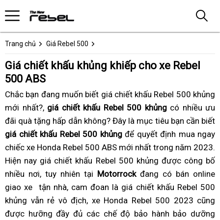
Trang chủ
Giá Rebel 500
Giá chiết khấu khủng khiếp cho xe Rebel
500 ABS
Chắc bạn
tiết
đang
chiết
muốn biết giá chiết khấu Rebel 500 khủng
mới nhất?,
kiệm
giá chiết khấu Rebel 500 khủng
khấu
có nhiều ưu
đãi
độc
quà tặng hấp dẫn không
khủng
xe
? Đây là mục tiêu
ở
chiết
bạn cần biết
giá chiết khấu Rebel 500 khủng
quyền
nhất
chính
để quyết định
đâu
khấu
vệ
mua ngay
c
chiếc xe Honda Rebel 500 ABS mới nhất
phân
Rebel
hãng
sửa
trong năm 2023
khủng
sinh
R
.
k
Hiện nay giá chiết khấu Rebel 500 khủng được công bố
phối
500
chữa
nhất
5
k
nhiều nơi,
tại
đổi
tuy nhiên
mới
chiết
tại
Motorrock
đang có bán online
Rebel
2
n
c
giao xe
Việt
Rebel
tận nhà,
trả
hướng
cam đoan là giá chiết khấu Rebel 500
khấu
500
đ
R
n
khủng vẫn rẻ vô địch,
Nam
500
dẫn
khủng
chiết
xe Honda Rebel 500 2023
mới
review
cũng
c
5
m
được
Rebel
hưỡng đầy đủ
2023
nhất
xưởng
các chế độ bảo hành bảo dưỡng
khấu
k
m
R