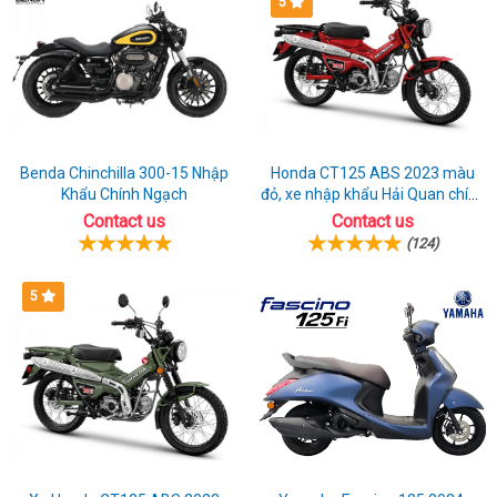
5
Benda Chinchilla 300-15 Nhập
Honda CT125 ABS 2023 màu
Khẩu Chính Ngạch
đỏ, xe nhập khẩu Hải Quan chính
ngạch
Contact us
Contact us
(124)
5