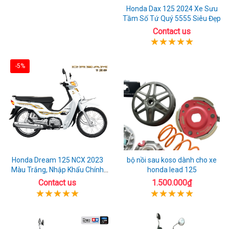
Honda Dax 125 2024 Xe Sưu
Tầm Số Tứ Quý 5555 Siêu Đẹp
Contact us
-5%
Honda Dream 125 NCX 2023
bộ nồi sau koso dành cho xe
Màu Trắng, Nhập Khẩu Chính
honda lead 125
Hãng
Contact us
1.500.000₫