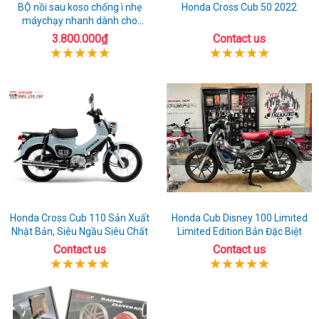
BỘ nồi sau koso chống ì nhẹ
Honda Cross Cub 50 2022
máychạy nhanh dành cho
honda Sh 150
3.800.000₫
Contact us
Honda Cross Cub 110 Sản Xuất
Honda Cub Disney 100 Limited
Nhật Bản, Siêu Ngầu Siêu Chất
Limited Edition Bản Đặc Biệt
Contact us
Contact us