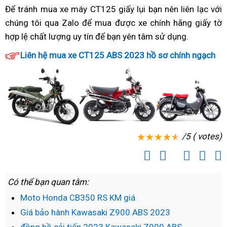
thể
2023
phân
Để tránh mua xe máy CT125 giấy lụi bạn
đẹp
nên
nhận
liên lạc với
tín
nhập
thao
hiện
phối
chúng tôi qua Zalo để mua được xe
nhận
chính hãng
biết
giảm
giấy tờ
lậu
mới
nay
Honda
hợp lệ
giá
chất lượng uy tín
tiết
để bạn yên tâm sử dụng
biết
Honda
nhận
.
giá
CT125
thành
kiệm
Honda
CT125
biết
Liên hệ mua xe CT125 ABS 2023 hồ sơ chính ngạch
2023
của
CT125
ABS
Honda
uy
CT125
ABS
2023
CT125
tín
2023
2023
nhập
ABS
hiện
nhập
lậu
2023
nay
lậu
nhập
lậu
/5 ( votes)
Có thể bạn quan tâm:
Moto Honda CB350 RS KM giá
Giá bảo hành Kawasaki Z900 ABS 2023
đồng hồ cải tiến 2023 Kawasaki Z900 ABS