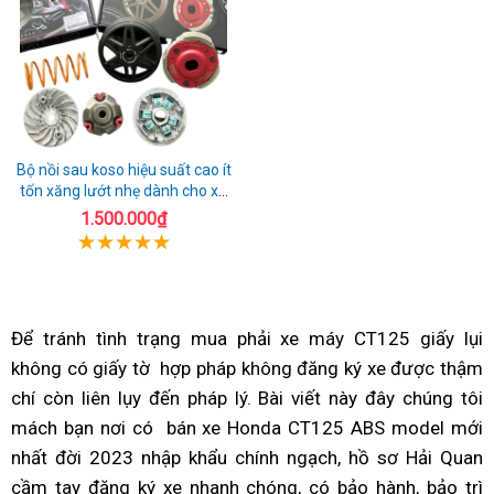
Bộ nồi sau koso hiệu suất cao ít
tốn xăng lướt nhẹ dành cho xe
honda AIrblade 150
1.500.000₫
Để tránh tình trạng
giá
mua phải xe máy CT125 giấy lụi
không có giấy tờ
Honda
hợp pháp
gốc
lừa
không đăng ký xe được thậm
chí
tư
còn liên lụy
Honda
đến pháp lý.
CT125
đảo
Phanh
Bài viết này đây
đại
chúng tôi
mách bạn
vấn
có
nơi có
CT125
ABS
giá
bán xe Honda CT125 ABS model mới
ABS
lý
nhất đời 2023
hệ
mua
nhập khẩu
ABS
2023
thành
nhận
chính ngạch,
chống
quà
hồ sơ Hải Quan
phân
cầm tay
Honda
đăng ký xe nhanh chóng,
thống
sắm
2023
giấy
của
biết
bó
bảo
có bảo hành, bảo trì
tặng
phối
t