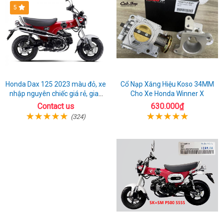
lậu
nay
5
Honda Dax 125 2023 màu đỏ, xe
Cổ Nạp Xăng Hiệu Koso 34MM
nhập nguyên chiếc giá rẻ, giao
Cho Xe Honda Winner X
hồ sơ ngay
Contact us
630.000₫
(324)