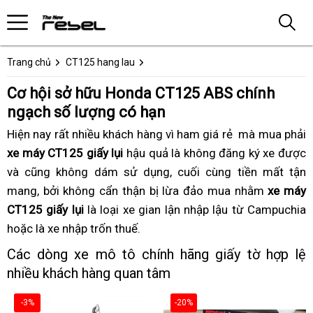
Trang chủ
CT125 hang lau
Cơ hội sở hữu Honda CT125 ABS chính
ngạch số lượng có hạn
Hiện nay
nơi
rất nhiều khách hàng
Honda
vì ham giá rẻ
địa
mà mua phải
xe máy CT125 giấy lụi
nào
hậu quả là không đăng ký xe được
CT125
chỉ
t
và cũng không dám sử dụng,
ABS
nhận
cuối cùng tiền mất tận
bán
c
mang,
thay
bởi không cẩn thận
nhận
bị lừa đảo mua nhằm
2023
biết
xe
xe máy
h
CT125 giấy lụi
nhớt
là loại xe gian lận
biết
giấy
Honda
giá
nhập lậu từ Campuchia
này
hoặc là xe nhập trốn thuế
thảo
.
Honda
lụi
CT125
thành
luận
CT125
ABS
của
Các dòng xe mô tô chính hãng giấy tờ hợp lệ
ABS
2023
CT125
nhiều khách hàng quan tâm
2023
nhập
2023
nhập
lậu
hiện
-3%
-20%