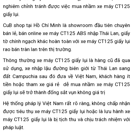
nghiêm chỉnh tránh được việc mua nhầm xe máy CT125
CT125
Bluetooth
giấy
lụi
CT125
Honda
2
hành
Honda
giấy lụi
xe
.
ABS
lụi
2023
CT125
kênh
CT125
đua
2023
hiện
ABS
2023
CuB shop tại Hồ Chí Minh
mua
là showroom đầu tiên
nhận
chuyên
giấy
nay
2023
uy
bán lẻ,
xe
bán online
đại
xe máy CT125 ABS nhập Thái Lan,
sắm
biết
phụ
giấy
lụi
nhập
tín
tờ chính ngạch
siêu
nhận
khác hoàn toàn với xe máy CT125 giấy lụi
lý
Honda
kiện
lậu
rao bán tràn lan trên thị trường.
lướt
biết
phân
CT125
Honda
phối
ABS
Thông thường xe máy CT125 giấy lụi là hàng cũ
nhận
đã qua
CT125
Honda
2023
sử dụng,
phụ
xe
đại
nhập lậu đường biên giới từ Thái Lan sang
biết
ABS
CT125
nhập
đất Campuchia
kiện
lý
moto
đại
sau đó đưa về Việt Nam,
đồ
khách hàng ít
Honda
2023
2023
lậu
tiền hoặc tham xe giá rẻ
phân
có
lý
có
dễ mua nhầm xe máy CT125
trang
CT125
nhập
uy
giấy lụi sẽ trở thành đống sắt vụn
phối
thương
phân
đăng
nhận
không giá trị
trí
xe
ABS
lậu
tín
Honda
hiệu
phối
ký
biết
xe
xài
2023
Hệ thống pháp lý
giá
Việt Nam rất rõ ràng,
classic
không chấp nhận
CT125
cao
Honda
kiểm
Honda
lướt
nhập
được tiêu thụ xe máy CT125 giấy lụi hoặc là lưu hành xe
thành
2023
CT125
định
CT125
lậu
máy CT125 giấy lụi là
của
đại
bị tịch thu
tham
và chịu trách nhiệm với
uy
2023
chất
ABS
pháp luật
xe
.
CT125
lý
khảo
tín
uy
lượng
2023