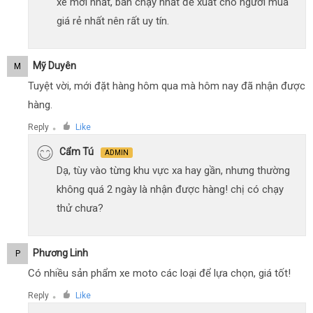
xe mới nhất, bán chạy nhất đề xuất cho người mua
giá rẻ nhất nên rất uy tín.
Mỹ Duyên
M
Tuyệt vời, mới đặt hàng hôm qua mà hôm nay đã nhận được
hàng.
Reply
Like
●
Cẩm Tú
ADMIN
Dạ, tùy vào từng khu vực xa hay gần, nhưng thường
không quá 2 ngày là nhận được hàng! chị có chạy
thử chưa?
Phương Linh
P
Có nhiều sản phẩm xe moto các loại để lựa chọn, giá tốt!
Reply
Like
●