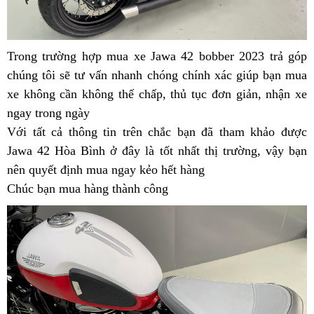
Trong trường hợp
Hòa
mua xe Jawa 42 bobber 2023 trả góp
h
chúng tôi sẽ tư vấn nhanh chóng chính xác giúp bạn
Bình
Jawa
mua
m
xe không cần không thế chấp,
bán
danh
thủ tục đơn giản,
đăng
nhận xe
42
c
ngay trong ngày
chốt
Jawa
sách
ký
Hòa
t
Với tất cả thông tin trên
hạ
42
Jawa
giá
chắc bạn đã tham khảo được
xe
Bình
V
Jawa 42 Hòa Bình ở đây là tốt nhất thị trường,
chính
42
bán
chất
vậy bạn
đắt
nên
Jawa
quyết định mua ngay kẻo hết hàng
hãng
Hòa
danh
lượng
không
Chúc bạn mua hàng thành công
42
Bình
sách
Hòa
đắt
Bình
không
đắt
không