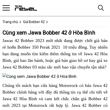
Trang chủ
Giá Bobber 42
Cùng xem Jawa Bobber 42 ở Hòa Bình
Jawas 42 Bobber 2023 mới nhất đang được chốt giá bán
rẻ ho8n Bobber 350 Perak 2021 10 triệu đồng.
hàng
Tuy nhiên
bạn đang muốn tìm kiếm thêm thông tin về Jawa 42 Hòa
dỏm
Bình,
bảo
giá bao lăn bánh,
kiềm
mua
hoặc giá bán giao hồ sơ hay
mua
giá xe
Jawa 42 Bobber 03 màu sắc mới bao vận chuyển tận nhà?
hành
tra
Jawa
Jawa
ở
tổng
42
42
đâu
quát
trả
trả
chọn
Hòa
Chúng tôi
Hòa
mách bạn cửa hàng Motorrock có bán Jawa 42
nhanh?
góp
góp
mua
Bình
Bobber chính hãng với đầy đủ thông tin cụ thể chi tiết về
Bình
0
0
bán
Jawa 42 Hòa Bình và cam kết chắc chắn giá Bobber 42
bán
đồng
đồng
Jawa
mới 2023 tại Motorrock rất hợp lý. Jawa 42 Bobber có
Jawa
tại
tại