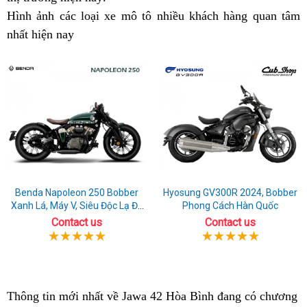
Hình ảnh
nhận
các loại xe mô tô
Jawa
tặng
bao
mua
nhiều khách hàng quan tâm
42
chính
có
Bìn
J
nhất hiện nay
xét
đẹp
42
nhiêu
hàng
Hòa
hãng
đắt
4
trả
lít
Bình
khô
góp
B
0
đ
đồng
k
tại
Hòa
Bình
Benda Napoleon 250 Bobber
Hyosung GV300R 2024, Bobber
Xanh Lá, Máy V, Siêu Độc Lạ Đã
Phong Cách Hàn Quốc
Có Sẵn Xe
Contact us
Contact us
Thông tin mới nhất về Jawa 42 Hòa Bình đang có chương