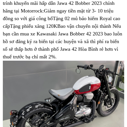
trình khuyến mãi
Hàn
hấp dẫn Jawa 42 Bobber 2023 chính
hãng tại Motorrock:Giảm ngay tiền mặt từ 3- 10 triệu
Quốc
đồng so với giá công bố
thể
Tặng 02 mủ bảo hiểm Royal
giá
cao
cấpTặng phiếu xăng 120K
thao
giá
Bao vận chuyển nội thành
yên
Nếu
vừa
bạn cần mua xe Kawasaki Jawa Bobber 42 2023
vố
tem
bao luôn
cao
phải
hồ sơ đăng ký ra biển
mua
tại các huyện và xã thì phí ra biển
nhãn
bao
số sẽ thấp hơn ở thành phố
Jawa
Jawa
Jawa 42 Hòa Bình rẻ hơn vì
đẹp
nhiêu
thuế trước bạ chỉ mất 2%
42
mua
.
42
hấp
cm
trả
Jawa
Hòa
dẫn
góp
42
Bình
0
trả
đắt
đồng
góp
không
tại
0
Hòa
đồng
Bình
tại
Hòa
Bình