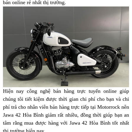
42
bán online rẻ nhất thị trường
42
xe
.
Hòa
Hòa
chính
chính
cào
Bình
Bình
hãng
hãng
cao
Hiện nay
chất
công nghệ bán hàng trực tuyến
Jawa
online
kiềm
giúp
chúng tôi tiết kiệm
lượng
lừa
được thời gian
giá
chi phí cho bạn
42
Hòa
và chi
tra
phí trả cho nhân viên bán hàng trực tiếp
hàng
đảo
dễ
tốc
tại Motorrock
Hòa
Bình
tổng
mới
nên
Jawa 42 Hòa Bình giảm rất nhiều,
đầu
mua
nhập
đồng thời giúp bạn
độ
Bình
bán
quát
lạ
Jaw
an
tâm rằng mua được
moto
mới
hàng
thùng
với Jawa 42 Hòa Bình tốt nhất
khẩu
lái
đắt
Jawa
chưa
42
thị trường hiện nay
mua
quà
.
nhất
xăng
Nhật
Jawa
không
42
từng
Hòa