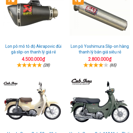
5
4
Lon pô mô tô độ Akrapovic đùi
Lon pô Yoshimura Slip-on hàng
gà slip-on thanh lý giá rẻ
thanh lý bán giá siêu rẻ
4.500.000₫
2.800.000₫
(28)
(65)