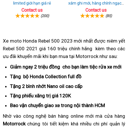
limited giới hạn giá rẻ
xám ghi mới, hàng chính ngạch
giá tốt nhất thị trường
Contact us
Contact us
(200)
(85)
Xe moto Honda Rebel 500 2023
giá
mới nhất
tiêu
được niêm yết
Rebel 500 2021 giá 160 triệu chính hãng
thanh
chuẩn
giá
kèm theo
giá
các
ưu đãi khuyến mãi
có
khi bạn mua
giá
tại Motorrock như sau:
lý
Nhật
rẻ
rebel
đăng
thanh
Rebel
Bản
500
Giảm ngay
off-
2 triệu đồng
giá
cho bạn làm tiệc rửa xe mới
nộ
ký
lý
500
2021
road
rebel
đị
Tặng
review
bộ Honda Collection
giá
full đồ
khách
kiểm
Rebel
500
rebel
hàng
Tặng
báo
2 bình nhớt Nano oil
giá
cao cấp
thay
định
500
2021
500
giá
rebel
dầu
chất
Tặng
công
phiếu xăng trị giá
giá
120K
chạy
2021
500
lượng
nghệ
tồn
rất
Bao vận chuyển
hoài
giao xe
giá
trong nội thành HCM
hàng
160
mới
kho
hữu
cổ
tồn
hiệu
Nhờ vào
giá
công nghệ
đăng
bán hàng online mới
giá
mà cửa hàng
triệu
rebel
ích
kho
của
Motorrock
thanh
chúng tôi
ký
ăn
tiết kiệm khá nhiều
giá
chi phí quản lý
rebel
2021
2021
cho