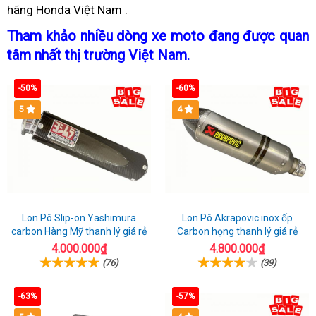
hãng Honda Việt Nam
160
léo
hướng
500
500
báo
.
thống
tồn
T
k
triệu
dẫn
2021
giá
Bluetooth
kho
r
Tham khảo
kiềm
nhiều dòng xe moto
giá
đang được quan
2021
sử
rebel
tâm nhất thị trường Việt Nam
tra
an
.
tồn
dụng
2021
r
tổng
toàn
kho
rẻ
-50%
-60%
quát
rebel
2021
5
4
rẻ
Lon Pô Slip-on Yashimura
Lon Pô Akrapovic inox ốp
carbon Hàng Mỹ thanh lý giá rẻ
Carbon họng thanh lý giá rẻ
4.000.000₫
4.800.000₫
(76)
(39)
-63%
-57%