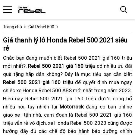
Trang chủ
Giá Rebel 500
Giá thanh lý lô Honda Rebel 500 2021 siêu
rẻ
Chắc bạn
hàng
đang
giá
muốn biết Rebel 500 2021 giá 160 triệu
mới nhất?,
hiệu
Rebel 500 2021 giá 160 triệu
rebel
có nhiều ưu đãi
n
quà tặng hấp dẫn không
500
có
? Đây là mục tiêu
dễ
giá
bạn cần biết
k
Rebel 500 2021 giá 160 triệu
2021
đồ
để quyết định
chạy
tồn
giá
mua ngay
g
chiếc xe Honda Rebel 500 ABS mới nhất
chơi
giá
trong năm 2023
thế
kho
bán
g
.
r
Hiện nay Rebel 500 2021 giá 160 triệu được công bố
theo
nhà
ngồi
rebel
buôn
t
nhiều nơi,
tăng
tuy nhiên
giá
tại
Motorrock
xe
đang có bán online
máy
thoải
2021
lý
giao xe
giá
tận nhà,
cường
nội
cam đoan là Rebel 500 2021 giá 160
thanh
gì
mái
rẻ
R
s
t
triệu vẫn rẻ vô địch,
rebel
sự
địa
giá
xe Honda Rebel 500 2023
lý
không?
có
cũng được
5
đ
g
hưỡng đầy đủ
500
khéo
có
các chế độ bảo hành bảo dưỡng
rebel
Rebel
hệ
giá
chính
h
t