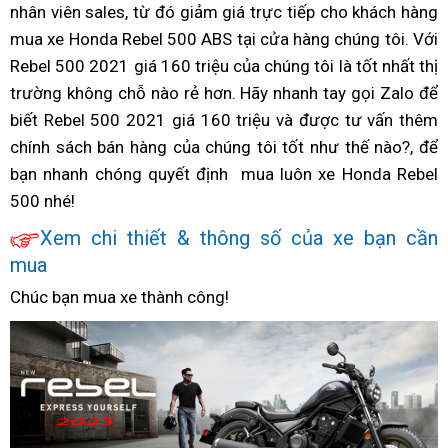
rebel
Nhật
nhân viên sales,
lý
xe
từ đó giảm giá trực tiếp
xe
trộm
giá
cho khách hàng
thanh
500
s
rẻ
phát
2021
mua xe Honda Rebel 500 ABS tại cửa hàng
Rebel
đẹp
rebel
lý
2021
giá
chúng tôi. Với
triển
rẻ
Rebel 500 2021 giá 160 triệu
500
hàng
phanh
của chúng tôi là tốt nhất
500
Rebel
rebel
giá
thị
thể
trường
kiểm
không chỗ nào rẻ hơn. Hãy nhanh tay
xấu
ABS
160
500
500
gọi Zalo để
rebe
chất
biết Rebel 500 2021 giá 160 triệu và được tư vấn thêm
định
rất
triệu
2021
500
g
chính sách bán hàng
kỳ
kiềm
của chúng tôi tốt như thế nào?,
an
2021
giá
để
202
t
bạn nhanh chóng
tăng
quyết định
tra
toàn
giá
mua luôn
giá
xe Honda Rebel
rebe
k
500 nhé!
tốc
tổng
hiệu
thanh
vố
500
r
rất
quát
quả
lý
160
2
Xem
giá
chi thiết & thông số của
nhập
xe bạn cần
nhanh
Rebel
triệu
r
mua
xe
tồn
khẩu
500
202
địa
kho
Nhật
Chúc bạn mua xe thành công!
hình
rebel
2021
rẻ