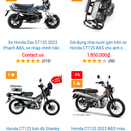
Xe Honda Dax ST125 2023
Giá đựng chai nước gắn trên xe
Phanh ABS, xe nhập chính hãng,
Honda CT125 ABS cho anh em
bán online giá rẻ
đi phượt
Contact us
1.850.000₫
(215)
(56)
5
-5%
5
Honda CT125 bản độ Stanley
Honda CT125 2023 ABS màu