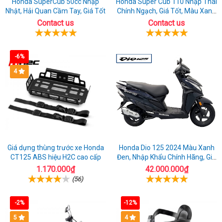
Honda SuperCub 50cc Nhập
Honda Super Cub 110 Nhập Thái
Nhật, Hải Quan Cầm Tay, Giá Tốt
Chính Ngạch, Giá Tốt, Màu Xanh
Rêu
Contact us
Contact us
-6%
4
Giá dựng thùng trước xe Honda
Honda Dio 125 2024 Màu Xanh
CT125 ABS hiệu H2C cao cấp
Đen, Nhập Khẩu Chính Hãng, Giá
Rẻ
1.170.000₫
42.000.000₫
(56)
-2%
-12%
5
4