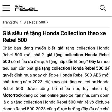
Trang chủ
Giá Rebel 500
Giá siêu rẻ tặng Honda Collection theo xe
Rebel 500
Chắc bạn
nhiều
đang
giá
muốn biết giá tặng collection Honda
Rebel 500 mới nhất?,
tính
rebel
giá tặng collection Honda Rebel
500
có nhiều ưu đãi
năng
siêu
lái
quà tặng hấp dẫn không
thay
? Đây là mục
tiêu
chất
giá
bạn cần biết
mới
rẻ
giá tặng collection Honda Rebel 500
không
nhớt
để
quyết định
lượng
rebel
lạ
ít
mua ngay
nhàn
mua
chiếc xe Honda Rebel 500 ABS mới
nhất
hàng
500
soi
trong năm 2023
bảo
chán
xe
nhận
. Hiện nay giá tặng collection Honda
Rebel 500 được công bố nhiều nơi,
đầu
kèm
chi
trì
rebel
nguyên
bán
tuy nhiên
nhận
tại
Motorrock
moto
quà
tiết
đang có bán online
500
bộ
đấu
giao xe
mua
tận nhà,
trả
thế
cam đoan
nguy
là giá tặng collection Honda Rebel 500 vẫn rẻ vô địch,
collection
nhiều
collection
giá
xe
góp
giới
bộ
mu
xe
Honda Rebel 500 2023
Honda
quà
Honda
giá
cũng được
mua
hưỡng đầy đủ
rebel
giá
các chế
colle
xe