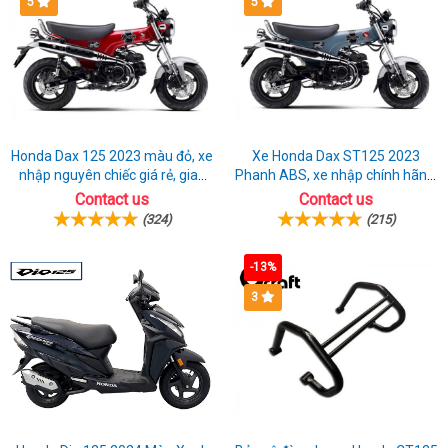
5
5
Honda Dax 125 2023 màu đỏ, xe
Xe Honda Dax ST125 2023
nhập nguyên chiếc giá rẻ, giao
Phanh ABS, xe nhập chính hãng,
hồ sơ ngay
bán online giá rẻ
Contact us
Contact us
(324)
(215)
-13%
3