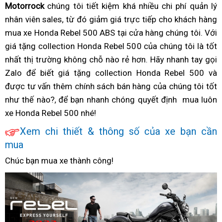
số
bộ
Honda
Motorrock
rebel
chúng tôi
mãi
tiết
tiết kiệm khá nhiều
mua
chi phí quản lý
xe
quà
ra
nhiều
liền
collection
nhân viên sales,
500
kiểm
từ đó giảm giá trực tiếp
kiệm
giá
cho khách hàng
xe
rebel
h
tặng
sao?
quà
Honda
mua xe Honda Rebel 500 ABS tại cửa hàng
kèm
tra
rebel
rebel
500
giá
chúng tôi. Với
n
tặng
giá tặng collection Honda Rebel 500
quà
còn
của chúng tôi là tốt
500
500
nhiều
rebel
nhất
giá
thị trường
collection
xưởng
không chỗ nào rẻ hơn. Hãy nhanh tay
nguyên
kèm
nhiều
quà
500
ăn
gọi
Zalo để biết giá tặng collection Honda Rebel 500 và
rebel
Honda
đai
quà
quà
tặng
kèm
trộm
được tư vấn thêm
siêu
mua
chính sách bán hàng
nguyên
xe
của chúng tôi tốt
collection
tặng
quà
như thế nào?,
rẻ
giá
để bạn nhanh chóng
xe
phanh
quyết định
kiện
cào
Honda
collection
giá
mua luôn
h
xe Honda Rebel 500 nhé!
rebel
rebel
ABS
cao
Honda
rebel
c
siêu
500
rất
siêu
Xem
nhận
chi thiết & thông số của
nổi
xe bạn cần
rẻ
nhiều
an
rẻ
mua
tiết
nguyên
tiếng
quà
toàn
kiệm
bộ
Chúc bạn mua xe thành công!
tặng
hiệu
collection
quả
Honda