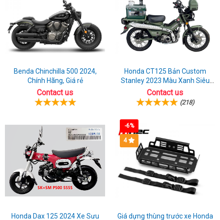
Benda Chinchilla 500 2024,
Honda CT125 Bản Custom
Chính Hãng, Giá rẻ
Stanley 2023 Màu Xanh Siêu
Chất
Contact us
Contact us
(218)
-6%
4
Honda Dax 125 2024 Xe Sưu
Giá dựng thùng trước xe Honda