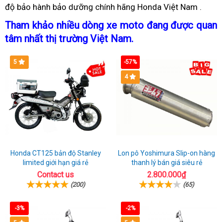
độ bảo hành bảo dưỡng
tặng
gốc
giá
chính hãng Honda Việt Nam
xe
500
rẻ
chủng
.
Hond
rebe
rebel
rebel
nhiều
vô
loại
500
Tham khảo
hàng
nhiều dòng xe moto
giá
đang được quan
siêu
500
quà
địch
mới
nhi
tâm nhất thị trường Việt Nam
nhập
tem
.
rebel
rẻ
nhiều
tặng
quà
khẩu
nhãn
siêu
quà
tặn
5
-57%
chính
đẹp
rẻ
tặng
ngạch
hấp
4
từ
dẫn
Thái
Honda CT125 bản độ Stanley
Lon pô Yoshimura Slip-on hàng
limited giới hạn giá rẻ
thanh lý bán giá siêu rẻ
Contact us
2.800.000₫
(200)
(65)
-3%
-2%