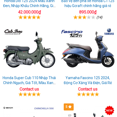
Honda Dio 125 2024 Màu Xanh
Bảo vệ đèn pha xe Honda CT125
Đen, Nhập Khẩu Chính Hãng, Giá
hiệu Gcraft chính hãng giá rẻ
Rẻ
42.000.000₫
895.000₫
(14)
Honda Super Cub 110 Nhập Thái
Yamaha Fascino 125 2024,
Chính Ngạch, Giá Tốt, Màu Xanh
Động Cơ Xăng Và Điện, Giá Rẻ
Rêu
Contact us
Contact us
5