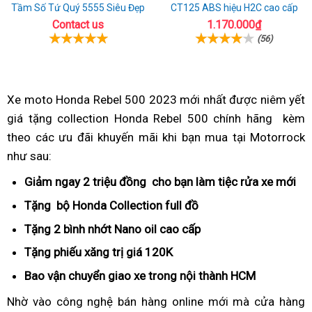
Tầm Số Tứ Quý 5555 Siêu Đẹp
CT125 ABS hiệu H2C cao cấp
Contact us
1.170.000₫
(56)
Xe moto Honda Rebel 500 2023
mua
mới nhất
bền
được niêm yết
giá tặng collection Honda Rebel 500 chính hãng
xe
cổ
kèm
theo
nhận
các ưu đãi khuyến mãi
an
khi bạn mua
rebel
nhận
tại Motorrock
điển
như sau:
nguyên
toàn
500
nguyên
bộ
nhiều
bộ
Giảm ngay
lấy
2 triệu đồng
nhận
cho bạn làm tiệc rửa xe mới
đè
collection
quà
collection
hàng
nguyên
ful
Tặng
Mono
bộ Honda Collection
giá
full đồ
mới
Honda
tặng
Honda
bộ
Le
shock
rebel
lạ
Tặng
nhập
2 bình nhớt Nano oil
mua
cao cấp
siêu
collection
đồng
500
chưa
khẩu
xe
thị
Tặng
chế
phiếu xăng trị giá
mua
120K
bỏ
Honda
hồ
kèm
từng
rebel
độ
xe
sỉ
Bao vận chuyển
lấy
giao xe
nhận
trong nội thành HCM
cruiser
TFT
quà
có
500
bảo
rebel
bản
nguyên
collection
Nhờ vào
giá
công nghệ
khuyến
bán hàng online mới
mua
mà cửa hàng
nhiều
hành
500