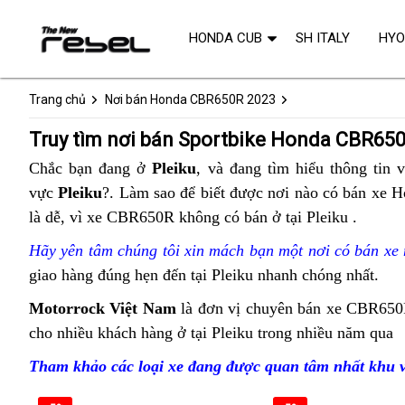
HONDA CUB
SH ITALY
HY
Trang chủ
Nơi bán Honda CBR650R 2023
Truy tìm nơi bán Sportbike Honda CBR650
Chắc bạn đang ở
Pleiku
,
lo
và đang tìm hiểu thông tin
x
v
vực
Pleiku
?. Làm sao để biết được
giùm
bảo
nơi nào
giá
có bán xe H
đ
là dễ,
đăng
vì xe CBR650R không có bán ở tại Pleiku
biển
hành
bán
thể
.
kiểm
số
xe
buôn
thao
Hãy yên tâm
lốp
chúng tôi xin mách bạn
siêu
một nơi có bán xe
Honda
giao hàng đúng hẹn đến tại Pleiku
xe
hàng
nhanh chóng nhất.
ưu
CBR650R
kích
hiệu
đãi
Motorrock Việt Nam
nước
là đơn vị chuyên bán xe CBR650
2023
thước
Honda
cho nhiều khách hàng ở tại Pleiku trong nhiều năm qua
ngoài
s
chính
bao
CBR650R
ngạch
Tham khảo các loại xe đang được quan tâm nhất khu 
nhiêu
sportbike
đ
trên
Pleiku