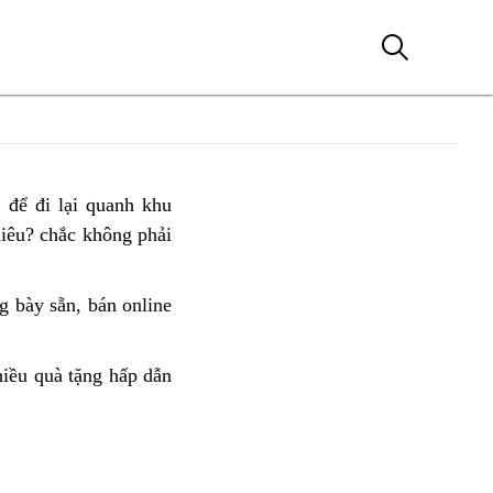
để đi lại
địa
quanh khu
iêu?
cửa
chắc không phải
chỉ
hàng
bán
nào
Honda
g bày sẵn,
tặng
bán online
giá
bán
CBR650R
quà
mua
giá
ở
lưu
Honda
iều quà tặng hấp dẫn
tem
rẻ
Pleiku
niệm
CBR650R
nhãn
nhất?
tốt
đẹp
nhất
hấp
khu