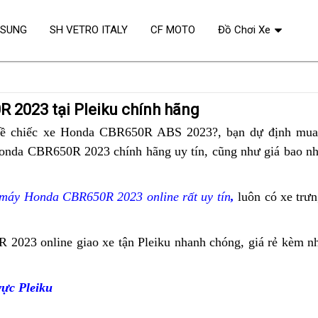
OSUNG
SH VETRO ITALY
CF MOTO
Đồ Chơi Xe
R 2023 tại Pleiku chính hãng
e
ề chiếc xe Honda CBR650R ABS 2023?,
giá
bạn dự định mua 
onda CBR650R 2023 chính hãng uy tín,
ua
bảo
cũng như giá bao nh
vố
hành
xe
 máy Honda CBR650R 2023 online rất uy tín
,
dòng
luôn có xe trưn
Honda
xe
CBR650R
chính
R 2023 online
bảo
giao xe tận Pleiku nhanh chóng,
đã
giá rẻ
bảo
kèm nh
2023
hãng
iêu
hành
qua
hành
chính
ưu
xe
sử
xe
ngạch
vực Pleiku
ãi
Honda
dụng
Honda
trên