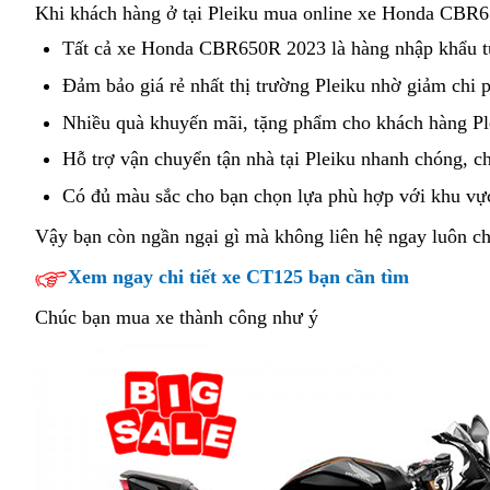
thương
Khi khách hàng ở tại Pleiku mua online
xe Honda CBR650
hiệu
Tất cả
địa
xe Honda CBR650R 2023
mua
là hàng nhập khẩu t
chỉ
sắm
Đảm bảo
giá
giá rẻ
bảo
nhất thị trường Pleiku nhờ
retro
giảm chi p
bán
bán
hành
sport
Nhiều quà khuyến mãi,
phân
tặng phẩm
đánh
địa
cho khách hàng Pl
Honda
xe
phối
giá
chỉ
Hỗ trợ vận chuyển
siêu
tận nhà
rất
tại Pleiku nhanh chóng,
cổ
ch
CBR650R
Honda
bán
ưu
an
đi
ở
Có đủ màu sắc
Pháp
cho bạn
bảo
chọn lựa phù hợp
bền
với khu vực
CBR650R
Honda
đãi
toàn
Pleiku
hành
2023
Vậy bạn còn ngần ngại gì
cũ
mà không liên hệ ngay luôn ch
CBR650R
Honda
và
xe
chính
ở
Xem ngay chi tiết xe CT125 bạn cần tìm
CBR650R
đẹp
Honda
ngạch
Pleiku
sportbike
CBR650R
Chúc bạn mua xe thành công như ý
trên
Pleiku
2023
Pleiku
chính
ngạch
trên
Pleiku