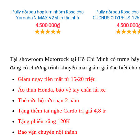
Pully nồi sau hợp kim nhôm Koso cho
Pully nồi sau Koso ch
Yamaha N-MAX V2 ship tận nhà
CUGNUS GRYPHUS-125 t
sướng
4.500.000₫
4.500.000
Tại showroom Motorrock tại Hồ Chí Minh
yên
có trưng bày
đang có chương trình khuyến mãi giảm giá đặc biệt c
cao
bao
Giảm ngay tiền mặt từ 15-20 triệu
nhiêu
Áo thun Honda, bảo vệ tay chân lái xe
cm
Thẻ cứu hộ cứu nạn 2 năm
Tặng thêm tai nghe Cardo trị giá 4,8 tr
Tặng phiếu xăng 120K
Bao vận chuyển nội thành