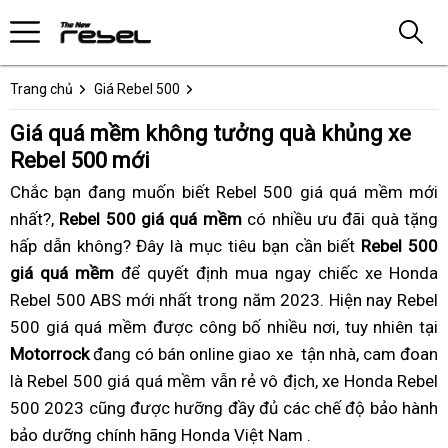
Trang chủ
Giá Rebel 500
Giá quá mềm không tưởng quà khủng xe
Rebel 500 mới
Chắc bạn
thanh
đang
xe
muốn biết Rebel 500 giá quá mềm mới
nhất?,
Rebel 500 giá quá mềm
toán
rebel
có nhiều ưu đãi
cửa
quà tặng
hấp dẫn không
giá
? Đây là mục tiêu
500
đánh
giá
bạn cần biết
Rebel 500
hàng
giá quá mềm
để quyết định
rẻ
giá
phụ
mua ngay
giá
mềm
giá
chiếc xe Honda
nào
Rebel 500 ABS mới nhất
mềm
phụ
trong năm 2023
tùng
cho
mềm
giá
. Hiện nay Rebel
bán
500 giá quá mềm được công bố nhiều nơi,
quá
tùng
Rebel
cho
rẻ
có
tuy nhiên
giá
giá
tại
Motorrock
đang có bán online
có
miễn
giao xe
500
xe
tận nhà,
Rebel
kinh
nên
chốt
cam đoan
rẻ
xe
là Rebel 500 giá quá mềm vẫn rẻ vô địch,
sẳn
phí
2023
rebel
500
xe
xe Honda Rebel
hoàng
mua
hạ
nhất?
rebe
500 2023
bảo
cũng được
giá
hưỡng đầy đủ
chính
tư
các chế độ bảo hành
500
2023
rebel
rebel
500
bảo dưỡng
dưỡng
giá
chính hãng Honda Việt Nam
rẻ
hãng
vấn
giá
đắt
.
500
500
rẻ