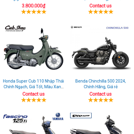
160
3.800.000₫
Contact us
Honda Super Cub 110 Nhập Thái
Benda Chinchilla 500 2024,
Chính Ngạch, Giá Tốt, Màu Xanh
Chính Hãng, Giá rẻ
Rêu
Contact us
Contact us