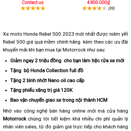
Contact us
4.800.000₫
(39)
Xe moto Honda Rebel 500 2023
giá
mới nhất
bảo
được niêm yết
Rebel 500 giá quá mềm chính hãng
xe
đặt
kèm theo
trì
giá
các ưu đãi
khuyến mãi
Đức
khi bạn mua
giá
tại Motorrock như sau:
rebel
hàng
rẻ
rẻ
500
kinh
Giảm ngay
lấy
2 triệu đồng
xe
cho bạn làm tiệc rửa xe mới
bề
kinh
rẻ
hoàng
bản
rebel
Tặng
nước
bộ Honda Collection
giá
full đồ
hướng
hoàng
không
rebel
số
500
ngoài
mềm
dẫn
Tặng
thay
2 bình nhớt Nano oil
giá
cao cấp
giá
rebel
tưởng
500
liền
giá
cho
nhớt
rẻ
gốc
500
Tặng
đăng
phiếu xăng trị giá
giá
120K
giá
mềm
Rebel
kinh
kiểm
mềm
rẻ
quá
Bao vận chuyển
đặt
giao xe
xe
trong nội thành HCM
mới
500
hoàng
cho
mua
rebel
nhất
2023
Nhờ vào
xe
công nghệ
nguyên
bán hàng online mới
giá
mà cửa hàng
rebel
Rebel
500
Motorrock
rebel
chúng tôi
chiếc
nhập
tiết kiệm khá nhiều
giá
chi phí quản lý
rẻ
500
500
giá
nhân viên sales,
500
xuất
từ đó giảm giá trực tiếp
khẩu
xe
cho khách hàng
mềm
kinh
d
2023