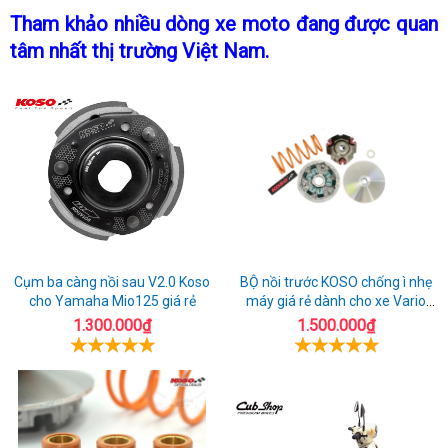
mềm
kinh
mềm
nhất
giá
khô
Tham khảo
lắp
nhiều dòng xe moto
xe
đang được quan
cho
hoàng
quá
mềm
tưở
tâm nhất thị trường Việt Nam
đặt
thay
.
rebel
Rebel
rebel
quá
lốp
500
500
500
giá
2023
mềm
quá
Cụm ba càng nồi sau V2.0 Koso
BỘ nồi trước KOSO chống ì nhẹ
cho Yamaha Mio125 giá rẻ
máy giá rẻ dành cho xe Vario
160
1.300.000₫
1.500.000₫