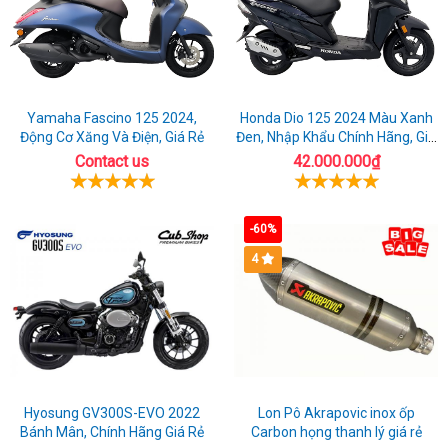
Yamaha Fascino 125 2024,
Honda Dio 125 2024 Màu Xanh
Động Cơ Xăng Và Điện, Giá Rẻ
Đen, Nhập Khẩu Chính Hãng, Giá
Rẻ
Contact us
42.000.000₫
-60%
4
Hyosung GV300S-EVO 2022
Lon Pô Akrapovic inox ốp
Bánh Mân, Chính Hãng Giá Rẻ
Carbon họng thanh lý giá rẻ