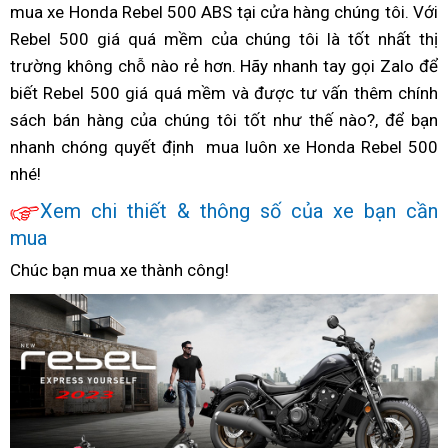
mềm
mua xe Honda Rebel 500 ABS tại cửa hàng
giá
khẩu
Nhật
rebel
cho
hoàng
xe
chúng tôi. Với
c
quá
Rebel 500 giá quá mềm
mềm
lái
của chúng tôi là tốt nhất
500
Rebel
rebel
rebel
giá
thị
t
trường
cũ
không chỗ nào rẻ hơn. Hãy nhanh tay
quá
xe
giá
500
500
500
bảo
gọi Zalo để
mề
n
biết Rebel 500 giá quá mềm và được tư vấn thêm
hăng
mềm
2023
giá
hành
giá
chính
cho
t
sách bán hàng
có
của chúng tôi tốt như thế nào?,
say
quá
mềm
ở
giá
để bạn
rẻ
Rebe
m
nhanh chóng
tăng
quyết định
nên
giá
mua luôn
thể
chống
xe Honda Rebel 500
quá
đâu
rẻ
kinh
500
nhé!
tốc
chọn
mềm
thao
ngập
nhanh?
kinh
hoàng
202
rất
cho
nước
hoàng
rebel
Xem
giá
chi thiết & thông số của
giá
xe bạn cần
nhanh
Rebel
cao
rebel
500
mua
chiết
rẻ
gốc
500
500
khấu
kinh
Chúc bạn mua xe thành công!
2023
hoàng
rebel
500