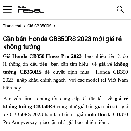
Trang chủ
Giá CB350RS
Cần bán Honda CB350RS 2023 mới giá rẻ
không tưởng
Giá
Honda CB350 Hness Pro 2023
Đức
bao nhiêu tiền
bán
?, đó
là thông tin đầu tiên
cửa
bạn cần tìm hiểu
siêu
về
giá rẻ không
CB35
tưởng CB350RS
để quyết định mua
hàng
rẻ
classic
Honda CB350
giá
2023
siêu
nhập khẩu chính ngạch
nào
bền
với các model tại Việt Nam
giá
sập
hiện nay
rẻ
bán
.
bán
CB350RS
sàn
giá
CB350RS
giá
2023
Bạn yên tâm,
đấu
chúng tôi cung cấp tất tần tật
bán
về
giá rẻ
CB350RS
giá
rẻ
không tưởng CB350RS
giá
cũng như giá bán giao hồ sơ,
CB350RS
bán
giá
2023
sập
nhất?
xe CB350RS 2023 bao lăn bánh,
siêu
giá moto Honda CB350
giá
CB3
sàn
Pro Annyversay
giá
giao tận nhà giá bao nhiêu tiền
thị
sập
xe
.
giá
cần
sàn
siêu
sập