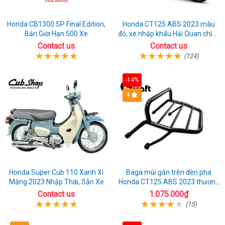
Honda CB1300 SP Final Edition,
Honda CT125 ABS 2023 màu
Bản Giới Hạn 500 Xe
đỏ, xe nhập khẩu Hải Quan chính
ngạch
Contact us
Contact us
(124)
-14%
4
Honda Super Cub 110 Xanh Xi
Baga mũi gắn trên đèn pha
Măng 2023 Nhập Thái, Sẵn Xe
Honda CT125 ABS 2023 thương
hiệu Gcraft
Contact us
1.075.000₫
(15)