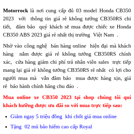
Motorrock
giá
là nơi cung cấp đủ 03 model Honda CB350
2023
Hàn
với
giảm
siêu
thông tin giá rẻ không tưởng CB350RS chi
tiết,
dễ
đảm bảo
Quốc
đụng
rẻ
bán
quý khách sẽ mua được chiếc xe Honda
CB350 ABS 2023 giá rẻ nhất thị trường
chạy
sàn
giá
CB350RS
giá
Việt Nam
có
.
thế
CB350RS
CB350RS
giá
cần
đăng
Nhờ vào công nghệ
siêu
bán hàng online
giá
hiện đại mà khách
ngồi
mới
2023
sập
bán
ký
hàng
giá
nắm được giá rẻ không tưởng CB350RS chính
rẻ
gốc
thoải
sàn
CB350RS
kiểm
xác,
khuyến
cửa hàng giảm chi phí trả nhân viên sales
giảm
giá
bán
trực tiếp
mái
2023
định
mang lại giá rẻ không tưởng CB350RS rẻ nhất
mãi
đụng
CB350RS
bảo
có lợi cho
CB350RS
chất
người mua mà
sàn
nhập
vẫn đãm bảo
2023
siêu
mua được hàng xịn, giá
hành
giá
lượng
rẻ
giá
bảo hành chính hãng chu đáo
CB350RS
khẩu
rẻ
độc
.
ở
sập
cần
mới
Mỹ
giá
đáo
đâu
sàn
Mua online
bán
xe CB350 2023 tại shop
nhập
chúng tôi quí
bán
CB350RS
nhất
nhanh?
khách hưỡng
CB350RS
đ
ược ưu
đã
i
giá
so với mua trực tiếp sau:
Thái
CB350RS
2023
hiện
giá
giảm
Giảm ngay 5 triệu đồng
thanh
khi chốt giá mua online
bán
2023
nay
sập
đụng
lý
CB35
Tặng
giá
02 mủ bảo hiểm cao cấp Royal
đăng
sàn
sàn
giá