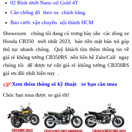
cần
ký
02 Bình nhớt Nano oil Gold 4T
bảo
CB350RS
sập
bán
hành
mới
Cản chống đổ
siêu
theo xe
chống
chính hãng
sàn
CB350RS
ở
rẻ
ngập
Bao cước vận chuyển
giá
nội thành HCM
online
2023
đâu
giá
nước
cần
Showroom
siêu
chúng tôi đang có trưng bày sẵn
chất
các dòng xe
nhanh?
CB350RS
cao
bán
Honda CB350
rẻ
siêu
mới nhất 2023,
tư
bán tiền mặt bán trả góp
lượng
2023
CB350RS
thủ tục nhanh chóng.
giá
rẻ
giá
Quý khách tìm thêm thông tin về
vấn
2023
giá rẻ không tưởng CB350RS
CB350RS
giá
giảm
có
nên liên hệ Zalo/Call
giá
ngay
chúng tôi
đã
để được tư vấn giá rẻ không tưởng CB350RS
2023
CB350RS
đụng
nên
giảm
giá ưu đãi nhất hiện nay
qua
2023
sàn
giá
.
mua
đụng
sử
CB350RS
cần
sàn
Xem thêm thông số kỹ thuật
siêu
xe bạn cần mua
revie
dụng
mới
bán
CB35
rẻ
Chúc bạn mua được xe giá tốt!
CB350RS
mới
giá
2023
CB350RS
2023