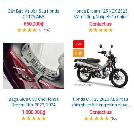
Cản Bảo Vệ Đèn Sau Honda
Honda Dream 125 NCX 2023
CT125 ABS
Màu Trắng, Nhập Khẩu Chính
Hãng
650.000₫
Contact us
(10)
-5%
5
Baga Giữa CNC Cho Honda
Honda CT125 2023 ABS màu
Dream Thái 2023, 2024
xám ghi mới, hàng chính ngạch
giá tốt nhất thị trường
1.600.000₫
Contact us
(85)