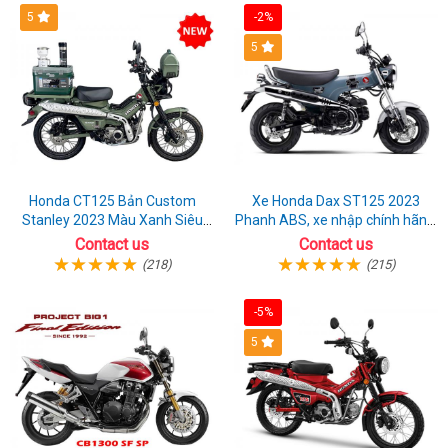
5
-2%
bán
lướt
sàn
5
CB350RS
2023
Honda CT125 Bản Custom
Xe Honda Dax ST125 2023
Stanley 2023 Màu Xanh Siêu
Phanh ABS, xe nhập chính hãng,
Chất
bán online giá rẻ
Contact us
Contact us
(218)
(215)
-5%
5