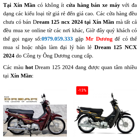
Tại Xín Mần
có không ít
cửa hàng bán xe máy
với đa
dạng các kiểu loại từ giá rẻ đến giá cao. Các cửa hàng đều
chưa có bán D
ream 125 ncx 2024 tại Xín Mần
mà tất cả
đều mua xe online từ các nơi khác, Giờ đây quý khách có
thể gọi ngay số:
0979.059.333
gặp
Mr Dương
để có thể
mua sỉ hoặc nhận làm đại lý bán lẻ
Dream 125 NCX
2024
do Công ty Ông Dương cung cấp.
Các màu
hot
Dream 125 2024 đang được quan tâm nhiều
tại
Xín Mần
:
-13%