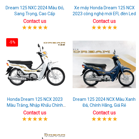
Dream 125 NXC 2024 Màu Đỏ,
Xe máy Honda Dream 125 NCX
Sang Trọng, Cao Cấp
2023 công nghệ mới EFI, đèn Led
Contact us
Contact us
-5%
Honda Dream 125 NCX 2023
Dream 125 2024 NCX Màu Xanh
Màu Trắng, Nhập Khẩu Chính
Đá, Chính Hãng, Giá Rẻ
Hãng
Contact us
Contact us