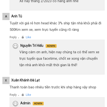
Xe này tháng 2/2023 có hàng anh nhé
Anh Tú
A
Tuyệt vời giá rẻ hơn head khác 3% ship tận nhà khỏi phải đi
500Km xem xe, xem trực tuyến cũng rõ ràng
Reply
Like
●
Nguyễn Trí Hiếu
ADMIN
Vâng cám ơn anh, hiện nay chúng ta có thể xem xe
trực tuyến qua facetime, chốt xe xong vận chuyển
tận nhà anh khỏi mất thời gian là thế!
Xuân Khánh Đà Lạt
X
Thanh toán bao nhiêu tiền trước khi ship hàng vậy shop
Reply
Like
●
Admin
ADMIN