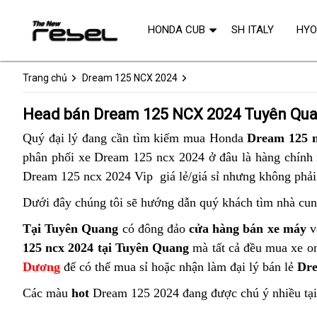
HONDA CUB
SH ITALY
HY
Trang chủ
Dream 125 NCX 2024
Head bán Dream 125 NCX 2024 Tuyên Qu
Quý đại lý đang cần tìm kiếm mua Honda
Dream 125 
phân phối xe Dream 125 ncx 2024 ở đâu là hàng chính n
Dream 125 ncx 2024 Vip giá lẻ/giá sỉ nhưng không phải 
Dưới đây chúng tôi sẽ hướng dẫn quý khách tìm nhà cun
Tại Tuyên Quang
có đông đảo
cửa hàng bán xe máy
v
125 ncx 2024 tại Tuyên Quang
mà tất cả đều mua xe on
Dương
để có thể mua sỉ hoặc nhận làm đại lý bán lẻ
Dr
Các màu
hot
Dream 125 2024 đang được chú ý nhiều tạ