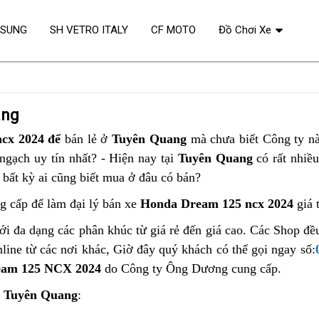
OSUNG
SH VETRO ITALY
CF MOTO
Đồ Chơi Xe
ang
ncx 2024 để
bán lẻ ở
Tuyên Quang
mà chưa biết Công ty n
gạch uy tín nhất? - Hiện nay tại
Tuyên Quang
có rất nhiề
bất kỳ ai cũng biết mua ở đâu có bán?
g cấp để làm đại lý bán xe
Honda Dream 125 ncx 2024
giá 
ới đa dạng các phân khúc từ giá rẻ đến giá cao. Các Shop đ
line từ các nơi khác, Giờ đây quý khách có thể gọi ngay số:
eam 125 NCX 2024
do Công ty Ông Dương cung cấp.
i
Tuyên Quang
: