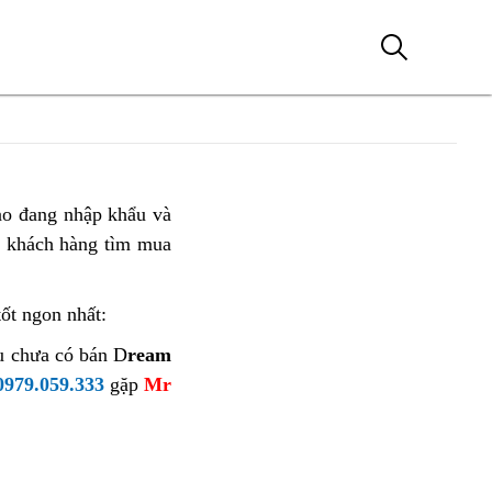
ào đang nhập khẩu và
u khách hàng tìm mua
tốt ngon nhất:
ều chưa có bán D
ream
0979.059.333
gặp
Mr