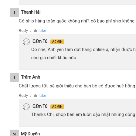
Thanh Hải
T
Có ship hàng toàn quốc không nhỉ? có bao phí ship không
Reply
Like
●
Cẩm Tú
ADMIN
Có nhé, Anh yên tâm đặt hàng online ạ, nhận được h
như giá chiết khấu nữa
Trâm Anh
T
Chất lượng tốt, sẽ giới thiệu cho bạn bè có được huê hồn
Reply
Like
●
Cẩm Tú
ADMIN
Thanks Chị, shop bên em luôn cập nhật những dòng xe
Mỹ Duyên
M