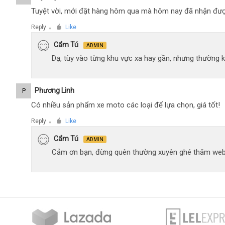
Tuyệt vời, mới đặt hàng hôm qua mà hôm nay đã nhận đượ
Reply
Like
●
Cẩm Tú
ADMIN
Dạ, tùy vào từng khu vực xa hay gần, nhưng thường 
Phương Linh
P
Có nhiều sản phẩm xe moto các loại để lựa chọn, giá tốt!
Reply
Like
●
Cẩm Tú
ADMIN
Cảm ơn bạn, đừng quên thường xuyên ghé thăm web