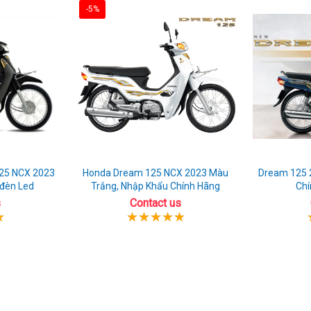
-5%
25 NCX 2023
Honda Dream 125 NCX 2023 Màu
Dream 125 
 đèn Led
Trắng, Nhập Khẩu Chính Hãng
Chí
s
Contact us