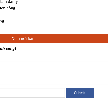
làm đại lý
biến động
áng
Xem nơi bán
ành công!