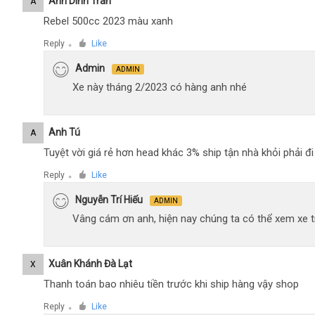
Anh Dinh Tran
A
Rebel 500cc 2023 màu xanh
Reply
Like
●
Admin
ADMIN
Xe này tháng 2/2023 có hàng anh nhé
Anh Tú
A
Tuyệt vời giá rẻ hơn head khác 3% ship tận nhà khỏi phải 
Reply
Like
●
Nguyễn Trí Hiếu
ADMIN
Vâng cám ơn anh, hiện nay chúng ta có thể xem xe tr
Xuân Khánh Đà Lạt
X
Thanh toán bao nhiêu tiền trước khi ship hàng vậy shop
Reply
Like
●