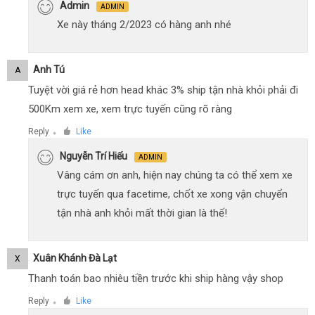
Admin
ADMIN
Xe này tháng 2/2023 có hàng anh nhé
Anh Tú
A
Tuyệt vời giá rẻ hơn head khác 3% ship tận nhà khỏi phải đi
500Km xem xe, xem trực tuyến cũng rõ ràng
Reply
Like
●
Nguyễn Trí Hiếu
ADMIN
Vâng cám ơn anh, hiện nay chúng ta có thể xem xe
trực tuyến qua facetime, chốt xe xong vận chuyển
tận nhà anh khỏi mất thời gian là thế!
Xuân Khánh Đà Lạt
X
Thanh toán bao nhiêu tiền trước khi ship hàng vậy shop
Reply
Like
●