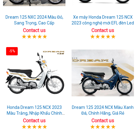
Dream 125 NXC 2024 Màu Đỏ,
Xe máy Honda Dream 125 NCX
Sang Trọng, Cao Cấp
2023 công nghệ mới EFI, đèn Led
Contact us
Contact us
-5%
Honda Dream 125 NCX 2023
Dream 125 2024 NCX Màu Xanh
Màu Trắng, Nhập Khẩu Chính
Đá, Chính Hãng, Giá Rẻ
Hãng
Contact us
Contact us