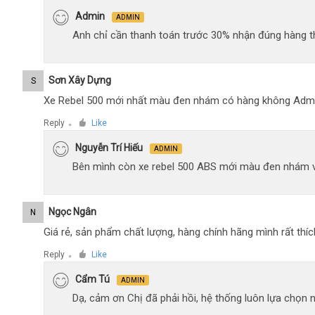
Admin
ADMIN
Anh chỉ cần thanh toán trước 30% nhận đúng hàng t
Sơn Xây Dựng
S
Xe Rebel 500 mới nhất màu đen nhám có hàng không Adm
Reply
Like
●
Nguyễn Trí Hiếu
ADMIN
Bên mình còn xe rebel 500 ABS mới màu đen nhám 
Ngọc Ngân
N
Giá rẻ, sản phẩm chất lượng, hàng chính hãng mình rất thíc
Reply
Like
●
Cẩm Tú
ADMIN
Dạ, cảm ơn Chị đã phải hồi, hệ thống luôn lựa chọn