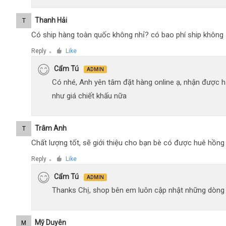
Thanh Hải
T
Có ship hàng toàn quốc không nhỉ? có bao phí ship không
Reply
Like
●
Cẩm Tú
ADMIN
Có nhé, Anh yên tâm đặt hàng online ạ, nhận được h
như giá chiết khấu nữa
Trâm Anh
T
Chất lượng tốt, sẽ giới thiệu cho bạn bè có được huê hồn
Reply
Like
●
Cẩm Tú
ADMIN
Thanks Chị, shop bên em luôn cập nhật những dòng xe
Mỹ Duyên
M