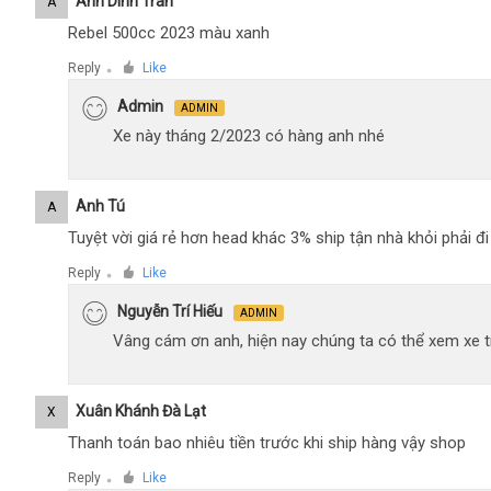
Anh Dinh Tran
A
Rebel 500cc 2023 màu xanh
Reply
Like
●
Admin
ADMIN
Xe này tháng 2/2023 có hàng anh nhé
Anh Tú
A
Tuyệt vời giá rẻ hơn head khác 3% ship tận nhà khỏi phải 
Reply
Like
●
Nguyễn Trí Hiếu
ADMIN
Vâng cám ơn anh, hiện nay chúng ta có thể xem xe tr
Xuân Khánh Đà Lạt
X
Thanh toán bao nhiêu tiền trước khi ship hàng vậy shop
Reply
Like
●