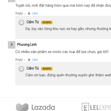
Tuyệt vời, mới đặt hàng hôm qua mà hôm nay đã nhận đượ
Reply
Like
●
Cẩm Tú
ADMIN
Dạ, tùy vào từng khu vực xa hay gần, nhưng thường 
Phương Linh
P
Có nhiều sản phẩm xe moto các loại để lựa chọn, giá tốt!
Reply
Like
●
Cẩm Tú
ADMIN
Cảm ơn bạn, đừng quên thường xuyên ghé thăm web