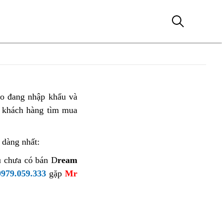
o đang nhập khẩu và
 khách hàng tìm mua
 dàng nhất:
u chưa có bán D
ream
0979.059.333
gặp
Mr