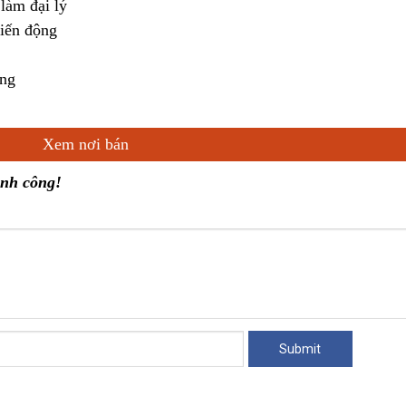
làm đại lý
biến động
áng
Xem nơi bán
ành công!