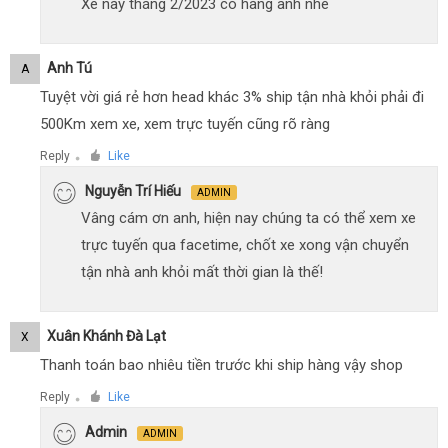
Xe này tháng 2/2023 có hàng anh nhé
Anh Tú
A
Tuyệt vời giá rẻ hơn head khác 3% ship tận nhà khỏi phải đi
500Km xem xe, xem trực tuyến cũng rõ ràng
Reply
Like
●
Nguyễn Trí Hiếu
ADMIN
Vâng cám ơn anh, hiện nay chúng ta có thể xem xe
trực tuyến qua facetime, chốt xe xong vận chuyển
tận nhà anh khỏi mất thời gian là thế!
Xuân Khánh Đà Lạt
X
Thanh toán bao nhiêu tiền trước khi ship hàng vậy shop
Reply
Like
●
Admin
ADMIN