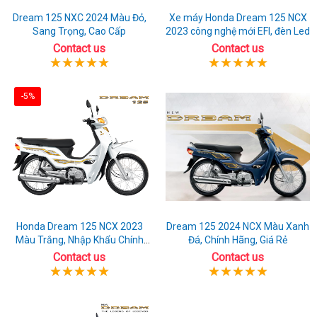
Dream 125 NXC 2024 Màu Đỏ,
Xe máy Honda Dream 125 NCX
Sang Trọng, Cao Cấp
2023 công nghệ mới EFI, đèn Led
Contact us
Contact us
-5%
Honda Dream 125 NCX 2023
Dream 125 2024 NCX Màu Xanh
Màu Trắng, Nhập Khẩu Chính
Đá, Chính Hãng, Giá Rẻ
Hãng
Contact us
Contact us