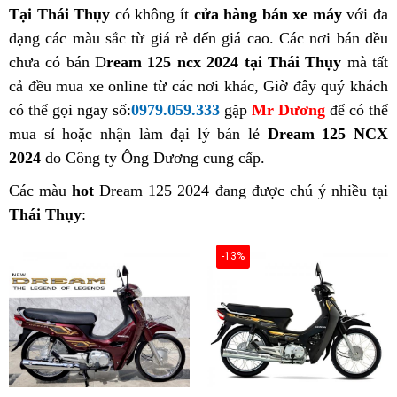
Tại Thái Thụy
có không ít
cửa hàng bán xe máy
với đa
dạng các màu sắc từ giá rẻ đến giá cao. Các nơi bán đều
chưa có bán D
ream 125 ncx 2024 tại Thái Thụy
mà tất
cả đều mua xe online từ các nơi khác, Giờ đây quý khách
có thể gọi ngay số:
0979.059.333
gặp
Mr Dương
để có thể
mua sỉ hoặc nhận làm đại lý bán lẻ
Dream 125 NCX
2024
do Công ty Ông Dương cung cấp.
Các màu
hot
Dream 125 2024 đang được chú ý nhiều tại
Thái Thụy
:
-13%