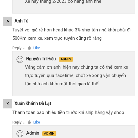
Xe này tháng 2/2023 có hàng anh nhé
Anh Tú
A
Tuyệt vời giá rẻ hơn head khác 3% ship tận nhà khỏi phải đi
500Km xem xe, xem trực tuyến cũng rõ ràng
Reply
Like
●
Nguyễn Trí Hiếu
ADMIN
Vâng cám ơn anh, hiện nay chúng ta có thể xem xe
trực tuyến qua facetime, chốt xe xong vận chuyển
tận nhà anh khỏi mất thời gian là thế!
Xuân Khánh Đà Lạt
X
Thanh toán bao nhiêu tiền trước khi ship hàng vậy shop
Reply
Like
●
Admin
ADMIN