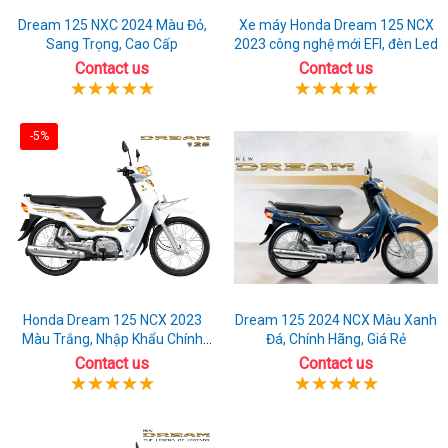
Dream 125 NXC 2024 Màu Đỏ,
Xe máy Honda Dream 125 NCX
Sang Trọng, Cao Cấp
2023 công nghệ mới EFI, đèn Led
Contact us
Contact us
-5%
Honda Dream 125 NCX 2023
Dream 125 2024 NCX Màu Xanh
Màu Trắng, Nhập Khẩu Chính
Đá, Chính Hãng, Giá Rẻ
Hãng
Contact us
Contact us