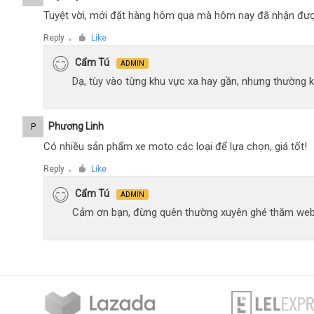
Tuyệt vời, mới đặt hàng hôm qua mà hôm nay đã nhận đượ
Reply
Like
●
Cẩm Tú
ADMIN
Dạ, tùy vào từng khu vực xa hay gần, nhưng thường 
Phương Linh
P
Có nhiều sản phẩm xe moto các loại để lựa chọn, giá tốt!
Reply
Like
●
Cẩm Tú
ADMIN
Cảm ơn bạn, đừng quên thường xuyên ghé thăm web