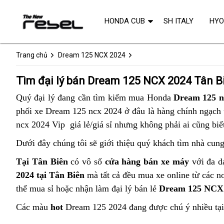
HONDA CUB
SH ITALY
HY
Trang chủ
Dream 125 NCX 2024
Tìm đại lý bán Dream 125 NCX 2024 Tân B
Quý đại lý đang cần tìm kiếm mua Honda
Dream 125 n
phối xe Dream 125 ncx 2024 ở đâu là hàng chính ngạch u
ncx 2024 Vip giá lẻ/giá sỉ nhưng không phải ai cũng bi
Dưới đây chúng tôi sẽ giới thiệu quý khách tìm nhà cung
Tại Tân Biên
có vô số
cửa hàng bán xe máy
với đa dạ
2024 tại Tân Biên
mà tất cả đều mua xe online từ các n
thể mua sỉ hoặc nhận làm đại lý bán lẻ
Dream 125 NCX
Các màu
hot
Dream 125 2024 đang được chú ý nhiều tạ