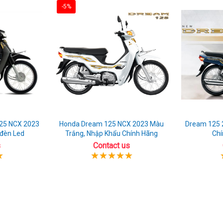
-5%
25 NCX 2023
Honda Dream 125 NCX 2023 Màu
Dream 125 
 đèn Led
Trắng, Nhập Khẩu Chính Hãng
Chí
s
Contact us