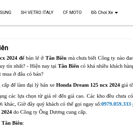
OSUNG
SH VETRO ITALY
CF MOTO
Đồ Chơi Xe
iên
cx 2024 để
bán lẻ ở
Tân Biên
mà chưa biết Công ty nào đa
y tín nhất? - Hiện nay tại
Tân Biên
có khá nhiều khách hàn
ết mua ở đâu có bán?
 cấp để làm đại lý bán xe
Honda Dream 125 ncx 2024
giá t
ng các lựa chọn từ giá rẻ đến giá cao. Các kho đều chưa c
ơi khác, Giờ đây quý khách có thể gọi ngay số:
0979.059.333
 2024
do Công ty Ông Dương cung cấp.
i
Tân Biên
: