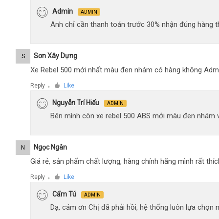
Admin
ADMIN
Anh chỉ cần thanh toán trước 30% nhận đúng hàng t
Sơn Xây Dựng
S
Xe Rebel 500 mới nhất màu đen nhám có hàng không Adm
Reply
Like
●
Nguyễn Trí Hiếu
ADMIN
Bên mình còn xe rebel 500 ABS mới màu đen nhám 
Ngọc Ngân
N
Giá rẻ, sản phẩm chất lượng, hàng chính hãng mình rất thíc
Reply
Like
●
Cẩm Tú
ADMIN
Dạ, cảm ơn Chị đã phải hồi, hệ thống luôn lựa chọn