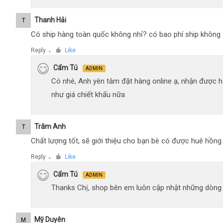
Thanh Hải
T
Có ship hàng toàn quốc không nhỉ? có bao phí ship không
Reply
Like
●
Cẩm Tú
ADMIN
Có nhé, Anh yên tâm đặt hàng online ạ, nhận được h
như giá chiết khấu nữa
Trâm Anh
T
Chất lượng tốt, sẽ giới thiệu cho bạn bè có được huê hồn
Reply
Like
●
Cẩm Tú
ADMIN
Thanks Chị, shop bên em luôn cập nhật những dòng xe
Mỹ Duyên
M