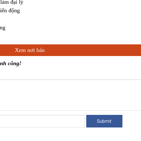
làm đại lý
biến động
áng
Xem nơi bán
ành công!