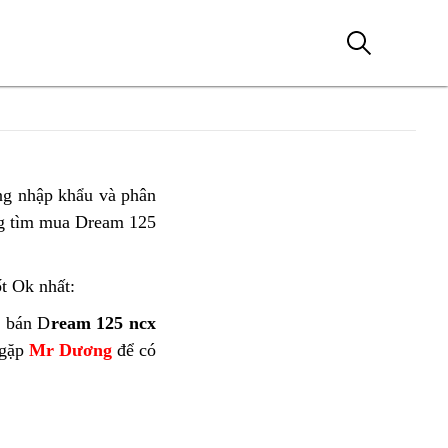
ng nhập khẩu và phân
g tìm mua Dream 125
ốt Ok nhất:
ó bán D
ream 125 ncx
gặp
Mr Dương
để có