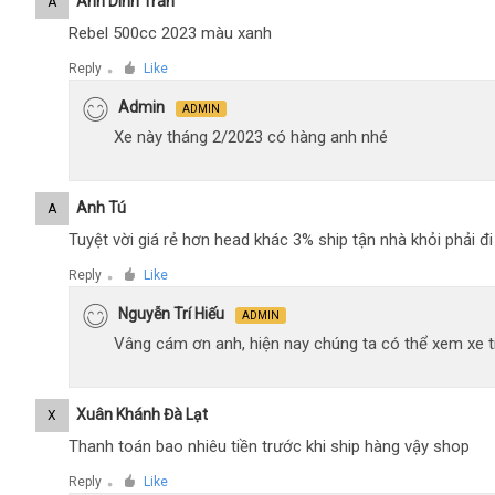
Anh Dinh Tran
A
Rebel 500cc 2023 màu xanh
Reply
Like
●
Admin
ADMIN
Xe này tháng 2/2023 có hàng anh nhé
Anh Tú
A
Tuyệt vời giá rẻ hơn head khác 3% ship tận nhà khỏi phải 
Reply
Like
●
Nguyễn Trí Hiếu
ADMIN
Vâng cám ơn anh, hiện nay chúng ta có thể xem xe tr
Xuân Khánh Đà Lạt
X
Thanh toán bao nhiêu tiền trước khi ship hàng vậy shop
Reply
Like
●