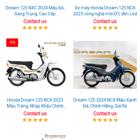
Dream 125 NXC 2024 Màu Đỏ,
Xe máy Honda Dream 125 NCX
Sang Trọng, Cao Cấp
2023 công nghệ mới EFI, đèn Led
Contact us
Contact us
-5%
Honda Dream 125 NCX 2023
Dream 125 2024 NCX Màu Xanh
Màu Trắng, Nhập Khẩu Chính
Đá, Chính Hãng, Giá Rẻ
Hãng
Contact us
Contact us