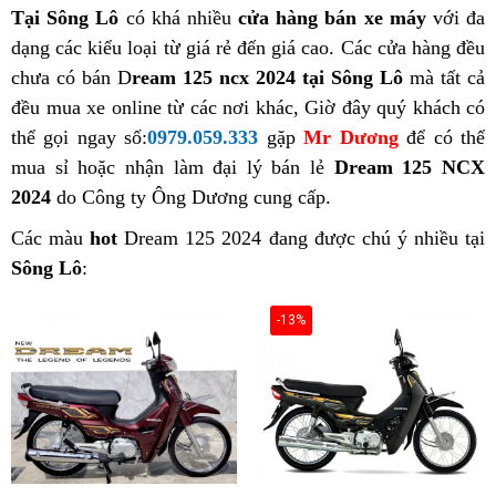
Tại Sông Lô
có khá nhiều
cửa hàng bán xe máy
với đa
dạng các kiểu loại từ giá rẻ đến giá cao. Các cửa hàng đều
chưa có bán D
ream 125 ncx 2024 tại Sông Lô
mà tất cả
đều mua xe online từ các nơi khác, Giờ đây quý khách có
thể gọi ngay số:
0979.059.333
gặp
Mr Dương
để có thể
mua sỉ hoặc nhận làm đại lý bán lẻ
Dream 125 NCX
2024
do Công ty Ông Dương cung cấp.
Các màu
hot
Dream 125 2024 đang được chú ý nhiều tại
Sông Lô
:
-13%