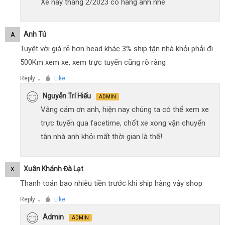
Xe này tháng 2/2023 có hàng anh nhé
Anh Tú
A
Tuyệt vời giá rẻ hơn head khác 3% ship tận nhà khỏi phải đi
500Km xem xe, xem trực tuyến cũng rõ ràng
Reply
Like
●
Nguyễn Trí Hiếu
ADMIN
Vâng cám ơn anh, hiện nay chúng ta có thể xem xe
trực tuyến qua facetime, chốt xe xong vận chuyển
tận nhà anh khỏi mất thời gian là thế!
Xuân Khánh Đà Lạt
X
Thanh toán bao nhiêu tiền trước khi ship hàng vậy shop
Reply
Like
●
Admin
ADMIN