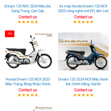
Dream 125 NXC 2024 Màu Đỏ,
Xe máy Honda Dream 125 NCX
Sang Trọng, Cao Cấp
2023 công nghệ mới EFI, đèn Led
Contact us
Contact us
-5%
Honda Dream 125 NCX 2023
Dream 125 2024 NCX Màu Xanh
Màu Trắng, Nhập Khẩu Chính
Đá, Chính Hãng, Giá Rẻ
Hãng
Contact us
Contact us