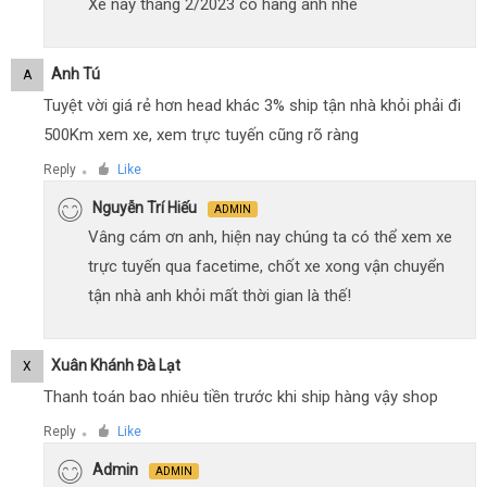
Xe này tháng 2/2023 có hàng anh nhé
Anh Tú
A
Tuyệt vời giá rẻ hơn head khác 3% ship tận nhà khỏi phải đi
500Km xem xe, xem trực tuyến cũng rõ ràng
Reply
Like
●
Nguyễn Trí Hiếu
ADMIN
Vâng cám ơn anh, hiện nay chúng ta có thể xem xe
trực tuyến qua facetime, chốt xe xong vận chuyển
tận nhà anh khỏi mất thời gian là thế!
Xuân Khánh Đà Lạt
X
Thanh toán bao nhiêu tiền trước khi ship hàng vậy shop
Reply
Like
●
Admin
ADMIN