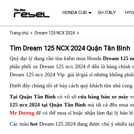
HONDA CUB
SH ITALY
HY
Trang chủ
Dream 125 NCX 2024
Tìm Dream 125 NCX 2024 Quận Tân Bình
Quý đại lý đang cần tìm kiếm mua Honda
Dream 125 n
phân phối xe Dream 125 ncx 2024 ở đâu là hàng chính n
Dream 125 ncx 2024 Vip giá lẻ/giá sỉ nhưng không phải 
Dưới đây chúng tôi sẽ bày cách quý khách tìm nhà cung 
Tại Quận Tân Bình
có vô số
cửa hàng bán xe máy
vớ
125 ncx 2024 tại Quận Tân Bình
mà tất cả đều mua xe
Mr Dương
để có thể mua sỉ hoặc nhận làm đại lý bán l
Các màu
hot
Dream 125 2024 đang được chú ý nhiều tạ