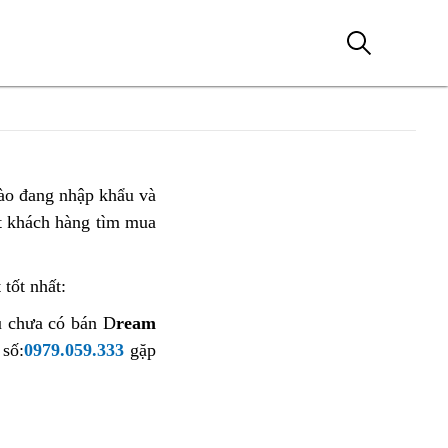
ào đang nhập khẩu và
t khách hàng tìm mua
 tốt nhất:
u chưa có bán D
ream
 số:
0979.059.333
gặp