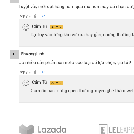
Tuyệt vời, mới đặt hàng hôm qua mà hôm nay đã nhận đượ
Reply
Like
●
Cẩm Tú
ADMIN
Dạ, tùy vào từng khu vực xa hay gần, nhưng thường 
Phương Linh
P
Có nhiều sản phẩm xe moto các loại để lựa chọn, giá tốt!
Reply
Like
●
Cẩm Tú
ADMIN
Cảm ơn bạn, đừng quên thường xuyên ghé thăm web