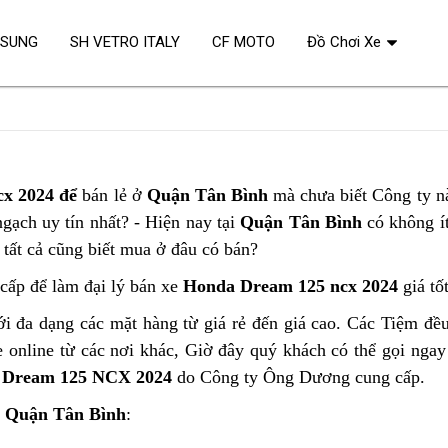
OSUNG
SH VETRO ITALY
CF MOTO
Đồ Chơi Xe
cx 2024 để
bán lẻ ở
Quận Tân Bình
mà chưa biết Công ty n
gạch uy tín nhất? - Hiện nay tại
Quận Tân Bình
có không í
tất cả cũng biết mua ở đâu có bán?
cấp để làm đại lý bán xe
Honda Dream 125 ncx 2024
giá tốt
i đa dạng các mặt hàng từ giá rẻ đến giá cao. Các Tiệm đề
 online từ các nơi khác, Giờ đây quý khách có thể gọi ngay
ẻ
Dream 125 NCX 2024
do Công ty Ông Dương cung cấp.
i
Quận Tân Bình
: