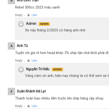
Anh Dinh Tran
A
Rebel 500cc 2023 màu xanh
Reply
Like
●
Admin
ADMIN
Xe này tháng 2/2023 có hàng anh nhé
Anh Tú
A
Tuyệt vời giá rẻ hơn head khác 3% ship tận nhà khỏi phải 
Reply
Like
●
Nguyễn Trí Hiếu
ADMIN
Vâng cám ơn anh, hiện nay chúng ta có thể xem xe tr
Xuân Khánh Đà Lạt
X
Thanh toán bao nhiêu tiền trước khi ship hàng vậy shop
Reply
Like
●