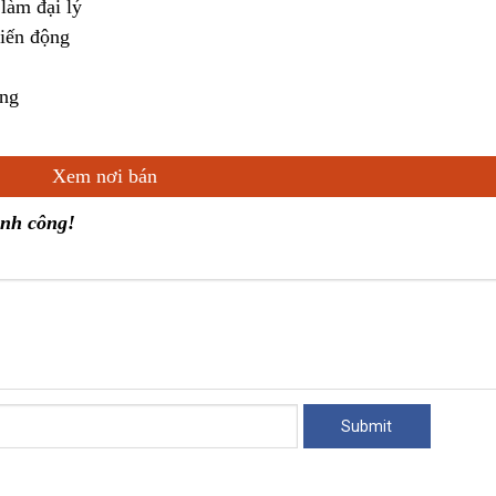
làm đại lý
biến động
áng
Xem nơi bán
ành công!