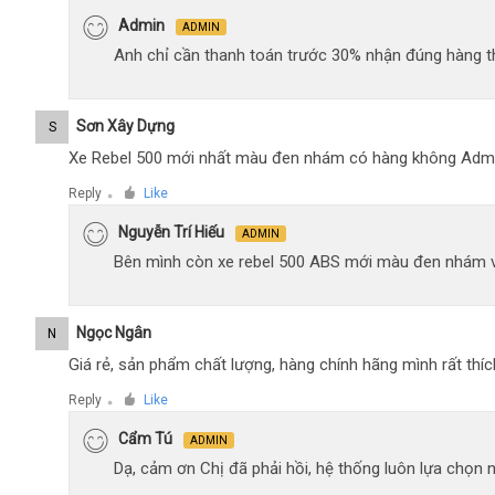
Admin
ADMIN
Anh chỉ cần thanh toán trước 30% nhận đúng hàng t
Sơn Xây Dựng
S
Xe Rebel 500 mới nhất màu đen nhám có hàng không Adm
Reply
Like
●
Nguyễn Trí Hiếu
ADMIN
Bên mình còn xe rebel 500 ABS mới màu đen nhám 
Ngọc Ngân
N
Giá rẻ, sản phẩm chất lượng, hàng chính hãng mình rất thíc
Reply
Like
●
Cẩm Tú
ADMIN
Dạ, cảm ơn Chị đã phải hồi, hệ thống luôn lựa chọn