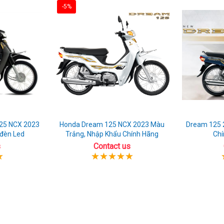
-5%
25 NCX 2023
Honda Dream 125 NCX 2023 Màu
Dream 125 
 đèn Led
Trắng, Nhập Khẩu Chính Hãng
Chí
s
Contact us