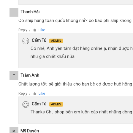
Thanh Hải
T
Có ship hàng toàn quốc không nhỉ? có bao phí ship không
Reply
Like
●
Cẩm Tú
ADMIN
Có nhé, Anh yên tâm đặt hàng online ạ, nhận được h
như giá chiết khấu nữa
Trâm Anh
T
Chất lượng tốt, sẽ giới thiệu cho bạn bè có được huê hồn
Reply
Like
●
Cẩm Tú
ADMIN
Thanks Chị, shop bên em luôn cập nhật những dòng xe
Mỹ Duyên
M