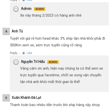
Reply
Like
●
Admin
ADMIN
Xe này tháng 2/2023 có hàng anh nhé
Anh Tú
A
Tuyệt vời giá rẻ hơn head khác 3% ship tận nhà khỏi phải đi
500Km xem xe, xem trực tuyến cũng rõ ràng
Reply
Like
●
Nguyễn Trí Hiếu
ADMIN
Vâng cám ơn anh, hiện nay chúng ta có thể xem xe
trực tuyến qua facetime, chốt xe xong vận chuyển
tận nhà anh khỏi mất thời gian là thế!
Xuân Khánh Đà Lạt
X
Thanh toán bao nhiêu tiền trước khi ship hàng vậy shop