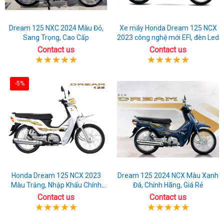
Dream 125 NXC 2024 Màu Đỏ,
Xe máy Honda Dream 125 NCX
Sang Trọng, Cao Cấp
2023 công nghệ mới EFI, đèn Led
Contact us
Contact us
-5%
Honda Dream 125 NCX 2023
Dream 125 2024 NCX Màu Xanh
Màu Trắng, Nhập Khẩu Chính
Đá, Chính Hãng, Giá Rẻ
Hãng
Contact us
Contact us