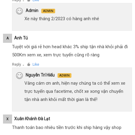
Reply
Like
●
Admin
ADMIN
Xe này tháng 2/2023 có hàng anh nhé
Anh Tú
A
Tuyệt vời giá rẻ hơn head khác 3% ship tận nhà khỏi phải đi
500Km xem xe, xem trực tuyến cũng rõ ràng
Reply
Like
●
Nguyễn Trí Hiếu
ADMIN
Vâng cám ơn anh, hiện nay chúng ta có thể xem xe
trực tuyến qua facetime, chốt xe xong vận chuyển
tận nhà anh khỏi mất thời gian là thế!
Xuân Khánh Đà Lạt
X
Thanh toán bao nhiêu tiền trước khi ship hàng vậy shop