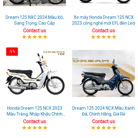
Dream 125 NXC 2024 Màu Đỏ,
Xe máy Honda Dream 125 NCX
Sang Trọng, Cao Cấp
2023 công nghệ mới EFI, đèn Led
Contact us
Contact us
-5%
Honda Dream 125 NCX 2023
Dream 125 2024 NCX Màu Xanh
Màu Trắng, Nhập Khẩu Chính
Đá, Chính Hãng, Giá Rẻ
Hãng
Contact us
Contact us