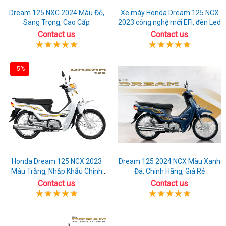
Dream 125 NXC 2024 Màu Đỏ,
Xe máy Honda Dream 125 NCX
Sang Trọng, Cao Cấp
2023 công nghệ mới EFI, đèn Led
Contact us
Contact us
-5%
Honda Dream 125 NCX 2023
Dream 125 2024 NCX Màu Xanh
Màu Trắng, Nhập Khẩu Chính
Đá, Chính Hãng, Giá Rẻ
Hãng
Contact us
Contact us