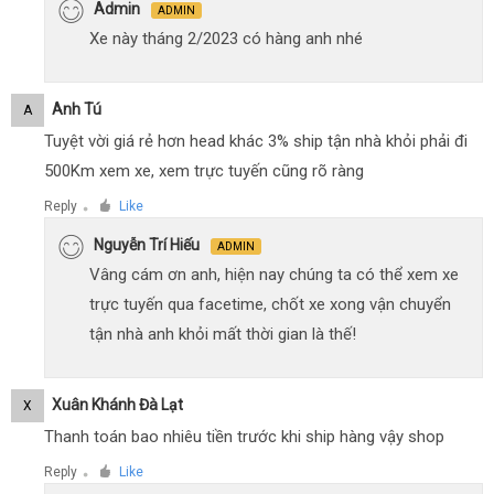
Admin
ADMIN
Xe này tháng 2/2023 có hàng anh nhé
Anh Tú
A
Tuyệt vời giá rẻ hơn head khác 3% ship tận nhà khỏi phải đi
500Km xem xe, xem trực tuyến cũng rõ ràng
Reply
Like
●
Nguyễn Trí Hiếu
ADMIN
Vâng cám ơn anh, hiện nay chúng ta có thể xem xe
trực tuyến qua facetime, chốt xe xong vận chuyển
tận nhà anh khỏi mất thời gian là thế!
Xuân Khánh Đà Lạt
X
Thanh toán bao nhiêu tiền trước khi ship hàng vậy shop
Reply
Like
●