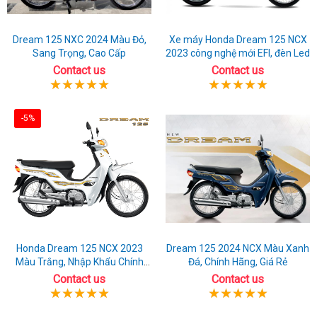
Dream 125 NXC 2024 Màu Đỏ,
Xe máy Honda Dream 125 NCX
Sang Trọng, Cao Cấp
2023 công nghệ mới EFI, đèn Led
Contact us
Contact us
-5%
Honda Dream 125 NCX 2023
Dream 125 2024 NCX Màu Xanh
Màu Trắng, Nhập Khẩu Chính
Đá, Chính Hãng, Giá Rẻ
Hãng
Contact us
Contact us