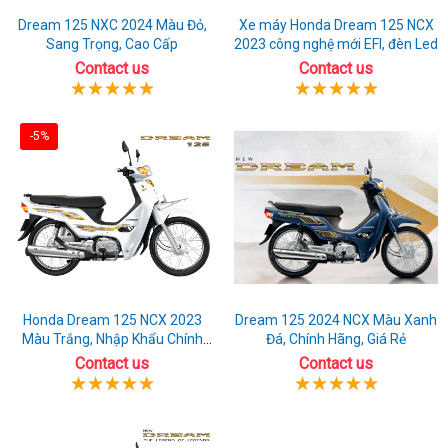
Dream 125 NXC 2024 Màu Đỏ,
Xe máy Honda Dream 125 NCX
Sang Trọng, Cao Cấp
2023 công nghệ mới EFI, đèn Led
Contact us
Contact us
-5%
Honda Dream 125 NCX 2023
Dream 125 2024 NCX Màu Xanh
Màu Trắng, Nhập Khẩu Chính
Đá, Chính Hãng, Giá Rẻ
Hãng
Contact us
Contact us