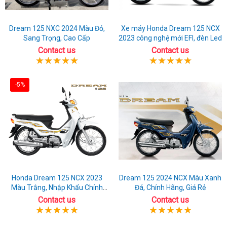
Dream 125 NXC 2024 Màu Đỏ,
Xe máy Honda Dream 125 NCX
Sang Trọng, Cao Cấp
2023 công nghệ mới EFI, đèn Led
Contact us
Contact us
-5%
Honda Dream 125 NCX 2023
Dream 125 2024 NCX Màu Xanh
Màu Trắng, Nhập Khẩu Chính
Đá, Chính Hãng, Giá Rẻ
Hãng
Contact us
Contact us