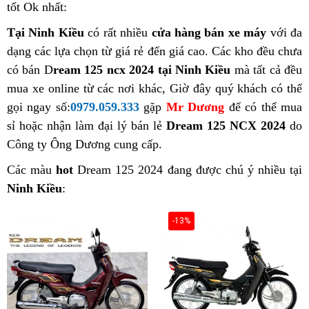
tốt Ok nhất:
Tại Ninh Kiều
có rất nhiều
cửa hàng bán xe máy
với đa
dạng các lựa chọn từ giá rẻ đến giá cao. Các kho đều chưa
có bán D
ream 125 ncx 2024 tại Ninh Kiều
mà tất cả đều
mua xe online từ các nơi khác, Giờ đây quý khách có thể
gọi ngay số:
0979.059.333
gặp
Mr Dương
để có thể mua
sỉ hoặc nhận làm đại lý bán lẻ
Dream 125 NCX 2024
do
Công ty Ông Dương cung cấp.
Các màu
hot
Dream 125 2024 đang được chú ý nhiều tại
Ninh Kiều
:
-13%