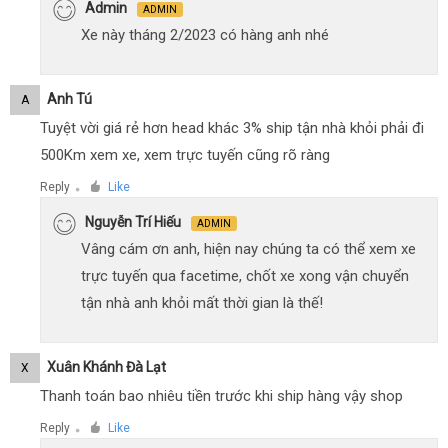
Admin
ADMIN
Xe này tháng 2/2023 có hàng anh nhé
Anh Tú
A
Tuyệt vời giá rẻ hơn head khác 3% ship tận nhà khỏi phải đi
500Km xem xe, xem trực tuyến cũng rõ ràng
Reply
Like
●
Nguyễn Trí Hiếu
ADMIN
Vâng cám ơn anh, hiện nay chúng ta có thể xem xe
trực tuyến qua facetime, chốt xe xong vận chuyển
tận nhà anh khỏi mất thời gian là thế!
Xuân Khánh Đà Lạt
X
Thanh toán bao nhiêu tiền trước khi ship hàng vậy shop
Reply
Like
●