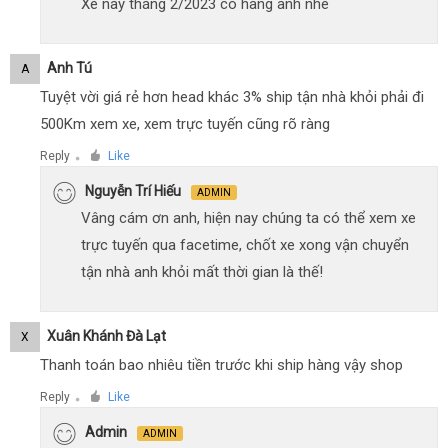
Xe này tháng 2/2023 có hàng anh nhé
Anh Tú
A
Tuyệt vời giá rẻ hơn head khác 3% ship tận nhà khỏi phải đi
500Km xem xe, xem trực tuyến cũng rõ ràng
Reply
Like
●
Nguyễn Trí Hiếu
ADMIN
Vâng cám ơn anh, hiện nay chúng ta có thể xem xe
trực tuyến qua facetime, chốt xe xong vận chuyển
tận nhà anh khỏi mất thời gian là thế!
Xuân Khánh Đà Lạt
X
Thanh toán bao nhiêu tiền trước khi ship hàng vậy shop
Reply
Like
●
Admin
ADMIN