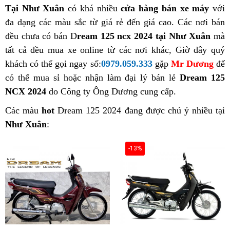
Tại Như Xuân
có khá nhiều
cửa hàng bán xe máy
với
đa dạng các màu sắc từ giá rẻ đến giá cao. Các nơi bán
đều chưa có bán D
ream 125 ncx 2024 tại Như Xuân
mà
tất cả đều mua xe online từ các nơi khác, Giờ đây quý
khách có thể gọi ngay số:
0979.059.333
gặp
Mr Dương
để
có thể mua sỉ hoặc nhận làm đại lý bán lẻ
Dream 125
NCX 2024
do Công ty Ông Dương cung cấp.
Các màu
hot
Dream 125 2024 đang được chú ý nhiều tại
Như Xuân
:
-13%