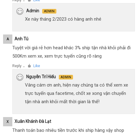
Reply
Like
●
Admin
ADMIN
Xe này tháng 2/2023 có hàng anh nhé
Anh Tú
A
Tuyệt vời giá rẻ hơn head khác 3% ship tận nhà khỏi phải đi
500Km xem xe, xem trực tuyến cũng rõ ràng
Reply
Like
●
Nguyễn Trí Hiếu
ADMIN
Vâng cám ơn anh, hiện nay chúng ta có thể xem xe
trực tuyến qua facetime, chốt xe xong vận chuyển
tận nhà anh khỏi mất thời gian là thế!
Xuân Khánh Đà Lạt
X
Thanh toán bao nhiêu tiền trước khi ship hàng vậy shop