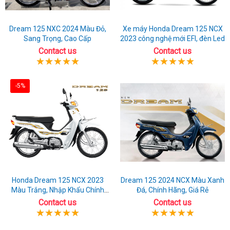
Dream 125 NXC 2024 Màu Đỏ,
Xe máy Honda Dream 125 NCX
Sang Trọng, Cao Cấp
2023 công nghệ mới EFI, đèn Led
Contact us
Contact us
-5%
Honda Dream 125 NCX 2023
Dream 125 2024 NCX Màu Xanh
Màu Trắng, Nhập Khẩu Chính
Đá, Chính Hãng, Giá Rẻ
Hãng
Contact us
Contact us