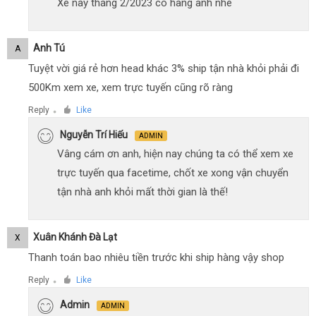
Xe này tháng 2/2023 có hàng anh nhé
Anh Tú
A
Tuyệt vời giá rẻ hơn head khác 3% ship tận nhà khỏi phải đi
500Km xem xe, xem trực tuyến cũng rõ ràng
Reply
Like
●
Nguyễn Trí Hiếu
ADMIN
Vâng cám ơn anh, hiện nay chúng ta có thể xem xe
trực tuyến qua facetime, chốt xe xong vận chuyển
tận nhà anh khỏi mất thời gian là thế!
Xuân Khánh Đà Lạt
X
Thanh toán bao nhiêu tiền trước khi ship hàng vậy shop
Reply
Like
●
Admin
ADMIN