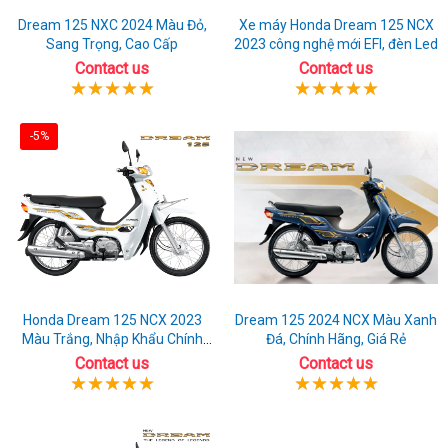
Dream 125 NXC 2024 Màu Đỏ,
Xe máy Honda Dream 125 NCX
Sang Trọng, Cao Cấp
2023 công nghệ mới EFI, đèn Led
Contact us
Contact us
-5%
Honda Dream 125 NCX 2023
Dream 125 2024 NCX Màu Xanh
Màu Trắng, Nhập Khẩu Chính
Đá, Chính Hãng, Giá Rẻ
Hãng
Contact us
Contact us