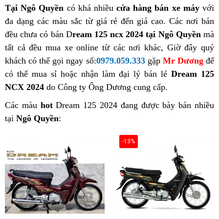
Tại Ngô Quyền
có khá nhiều
cửa hàng bán xe máy
với
đa dạng các màu sắc từ giá rẻ đến giá cao. Các nơi bán
đều chưa có bán D
ream 125 ncx 2024 tại Ngô Quyền
mà
tất cả đều mua xe online từ các nơi khác, Giờ đây quý
khách có thể gọi ngay số:
0979.059.333
gặp
Mr Dương
để
có thể mua sỉ hoặc nhận làm đại lý bán lẻ
Dream 125
NCX 2024
do Công ty Ông Dương cung cấp.
Các màu
hot
Dream 125 2024 đang được bày bán nhiều
tại
Ngô Quyền
:
-13%