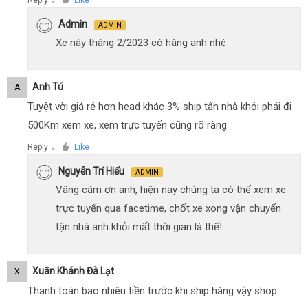
Reply
Like
●
Admin
ADMIN
Xe này tháng 2/2023 có hàng anh nhé
Anh Tú
A
Tuyệt vời giá rẻ hơn head khác 3% ship tận nhà khỏi phải đi
500Km xem xe, xem trực tuyến cũng rõ ràng
Reply
Like
●
Nguyễn Trí Hiếu
ADMIN
Vâng cám ơn anh, hiện nay chúng ta có thể xem xe
trực tuyến qua facetime, chốt xe xong vận chuyển
tận nhà anh khỏi mất thời gian là thế!
Xuân Khánh Đà Lạt
X
Thanh toán bao nhiêu tiền trước khi ship hàng vậy shop