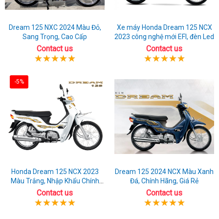
Dream 125 NXC 2024 Màu Đỏ,
Xe máy Honda Dream 125 NCX
Sang Trọng, Cao Cấp
2023 công nghệ mới EFI, đèn Led
Contact us
Contact us
-5%
Honda Dream 125 NCX 2023
Dream 125 2024 NCX Màu Xanh
Màu Trắng, Nhập Khẩu Chính
Đá, Chính Hãng, Giá Rẻ
Hãng
Contact us
Contact us