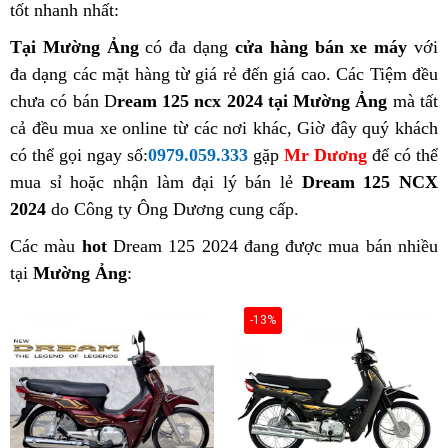
tốt nhanh nhất:
Tại Mường Ảng
có đa dạng
cửa hàng bán xe máy
với
đa dạng các mặt hàng từ giá rẻ đến giá cao. Các Tiệm đều
chưa có bán D
ream 125 ncx 2024 tại Mường Ảng
mà tất
cả đều mua xe online từ các nơi khác, Giờ đây quý khách
có thể gọi ngay số:
0979.059.333
gặp
Mr Dương
để có thể
mua sỉ hoặc nhận làm đại lý bán lẻ
Dream 125 NCX
2024
do Công ty Ông Dương cung cấp.
Các màu
hot
Dream 125 2024 đang được mua bán nhiều
tại
Mường Ảng
:
-13%