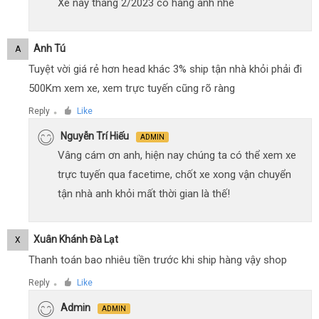
Xe này tháng 2/2023 có hàng anh nhé
Anh Tú
A
Tuyệt vời giá rẻ hơn head khác 3% ship tận nhà khỏi phải đi
500Km xem xe, xem trực tuyến cũng rõ ràng
Reply
Like
●
Nguyễn Trí Hiếu
ADMIN
Vâng cám ơn anh, hiện nay chúng ta có thể xem xe
trực tuyến qua facetime, chốt xe xong vận chuyển
tận nhà anh khỏi mất thời gian là thế!
Xuân Khánh Đà Lạt
X
Thanh toán bao nhiêu tiền trước khi ship hàng vậy shop
Reply
Like
●
Admin
ADMIN