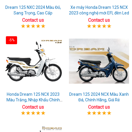
Dream 125 NXC 2024 Màu Đỏ,
Xe máy Honda Dream 125 NCX
Sang Trọng, Cao Cấp
2023 công nghệ mới EFI, đèn Led
Contact us
Contact us
-5%
Honda Dream 125 NCX 2023
Dream 125 2024 NCX Màu Xanh
Màu Trắng, Nhập Khẩu Chính
Đá, Chính Hãng, Giá Rẻ
Hãng
Contact us
Contact us