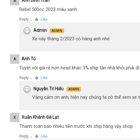
Anh Dinh Tran
A
Rebel 500cc 2023 màu xanh
Reply
Like
●
Admin
ADMIN
Xe này tháng 2/2023 có hàng anh nhé
Anh Tú
A
Tuyệt vời giá rẻ hơn head khác 3% ship tận nhà khỏi phải 
Reply
Like
●
Nguyễn Trí Hiếu
ADMIN
Vâng cám ơn anh, hiện nay chúng ta có thể xem xe tr
Xuân Khánh Đà Lạt
X
Thanh toán bao nhiêu tiền trước khi ship hàng vậy shop
Reply
Like
●