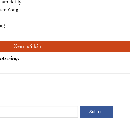
làm đại lý
biến động
áng
Xem nơi bán
ành công!