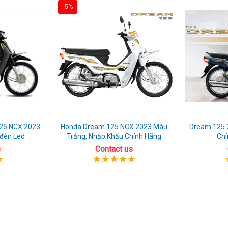
-5%
25 NCX 2023
Honda Dream 125 NCX 2023 Màu
Dream 125 
 đèn Led
Trắng, Nhập Khẩu Chính Hãng
Chí
s
Contact us