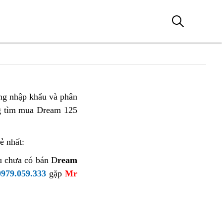
ng nhập khẩu và phân
g tìm mua Dream 125
rẻ nhất:
ều chưa có bán D
ream
0979.059.333
gặp
Mr