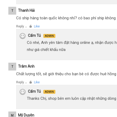
Thanh Hải
T
Có ship hàng toàn quốc không nhỉ? có bao phí ship không
Reply
Like
●
Cẩm Tú
ADMIN
Có nhé, Anh yên tâm đặt hàng online ạ, nhận được h
như giá chiết khấu nữa
Trâm Anh
T
Chất lượng tốt, sẽ giới thiệu cho bạn bè có được huê hồn
Reply
Like
●
Cẩm Tú
ADMIN
Thanks Chị, shop bên em luôn cập nhật những dòng xe
Mỹ Duyên
M