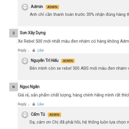
Admin
ADMIN
Anh chỉ cần thanh toán trước 30% nhận đúng hàng t
Sơn Xây Dựng
S
Xe Rebel 500 mới nhất màu đen nhám có hàng không Adm
Reply
Like
●
Nguyễn Trí Hiếu
ADMIN
Bên mình còn xe rebel 500 ABS mới màu đen nhám 
Ngọc Ngân
N
Giá rẻ, sản phẩm chất lượng, hàng chính hãng mình rất thíc
Reply
Like
●
Cẩm Tú
ADMIN
Dạ, cảm ơn Chị đã phải hồi, hệ thống luôn lựa chọn