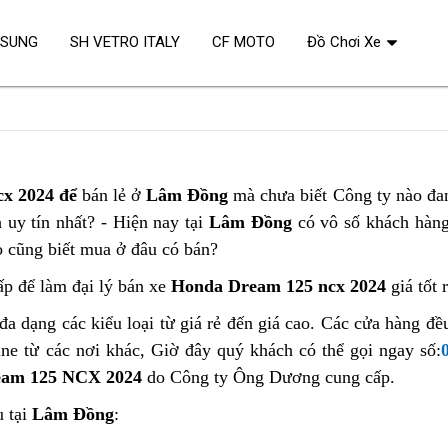
OSUNG
SH VETRO ITALY
CF MOTO
Đồ Chơi Xe
cx 2024 để
bán lẻ ở
Lâm Đồng
mà chưa biết Công ty nào đa
uy tín nhất? - Hiện nay tại
Lâm Đồng
có vô số khách hàn
o cũng biết mua ở đâu có bán?
ấp để làm đại lý bán xe
Honda Dream 125 ncx 2024
giá tốt 
đa dạng các kiểu loại từ giá rẻ đến giá cao. Các cửa hàng đ
ne từ các nơi khác, Giờ đây quý khách có thể gọi ngay số:
eam 125 NCX 2024
do Công ty Ông Dương cung cấp.
 tại
Lâm Đồng
: