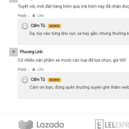
Tuyệt vời, mới đặt hàng hôm qua mà hôm nay đã nhận đượ
Reply
Like
●
Cẩm Tú
ADMIN
Dạ, tùy vào từng khu vực xa hay gần, nhưng thường 
Phương Linh
P
Có nhiều sản phẩm xe moto các loại để lựa chọn, giá tốt!
Reply
Like
●
Cẩm Tú
ADMIN
Cảm ơn bạn, đừng quên thường xuyên ghé thăm web