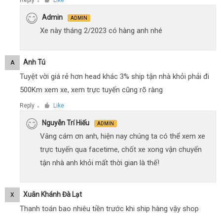
Reply
Like
●
Admin
ADMIN
Xe này tháng 2/2023 có hàng anh nhé
Anh Tú
A
Tuyệt vời giá rẻ hơn head khác 3% ship tận nhà khỏi phải đi
500Km xem xe, xem trực tuyến cũng rõ ràng
Reply
Like
●
Nguyễn Trí Hiếu
ADMIN
Vâng cám ơn anh, hiện nay chúng ta có thể xem xe
trực tuyến qua facetime, chốt xe xong vận chuyển
tận nhà anh khỏi mất thời gian là thế!
Xuân Khánh Đà Lạt
X
Thanh toán bao nhiêu tiền trước khi ship hàng vậy shop