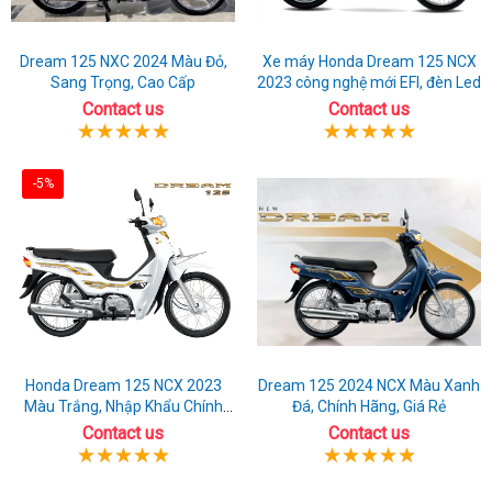
Dream 125 NXC 2024 Màu Đỏ,
Xe máy Honda Dream 125 NCX
Sang Trọng, Cao Cấp
2023 công nghệ mới EFI, đèn Led
Contact us
Contact us
-5%
Honda Dream 125 NCX 2023
Dream 125 2024 NCX Màu Xanh
Màu Trắng, Nhập Khẩu Chính
Đá, Chính Hãng, Giá Rẻ
Hãng
Contact us
Contact us