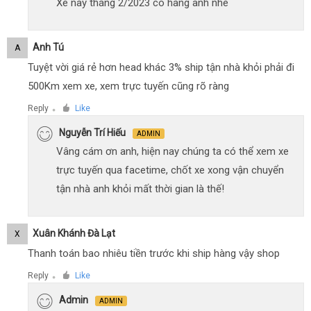
Xe này tháng 2/2023 có hàng anh nhé
Anh Tú
A
Tuyệt vời giá rẻ hơn head khác 3% ship tận nhà khỏi phải đi
500Km xem xe, xem trực tuyến cũng rõ ràng
Reply
Like
●
Nguyễn Trí Hiếu
ADMIN
Vâng cám ơn anh, hiện nay chúng ta có thể xem xe
trực tuyến qua facetime, chốt xe xong vận chuyển
tận nhà anh khỏi mất thời gian là thế!
Xuân Khánh Đà Lạt
X
Thanh toán bao nhiêu tiền trước khi ship hàng vậy shop
Reply
Like
●
Admin
ADMIN