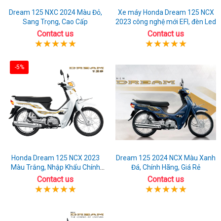
Dream 125 NXC 2024 Màu Đỏ,
Xe máy Honda Dream 125 NCX
Sang Trọng, Cao Cấp
2023 công nghệ mới EFI, đèn Led
Contact us
Contact us
-5%
Honda Dream 125 NCX 2023
Dream 125 2024 NCX Màu Xanh
Màu Trắng, Nhập Khẩu Chính
Đá, Chính Hãng, Giá Rẻ
Hãng
Contact us
Contact us