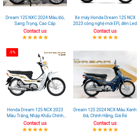
Dream 125 NXC 2024 Màu Đỏ,
Xe máy Honda Dream 125 NCX
Sang Trọng, Cao Cấp
2023 công nghệ mới EFI, đèn Led
Contact us
Contact us
-5%
Honda Dream 125 NCX 2023
Dream 125 2024 NCX Màu Xanh
Màu Trắng, Nhập Khẩu Chính
Đá, Chính Hãng, Giá Rẻ
Hãng
Contact us
Contact us