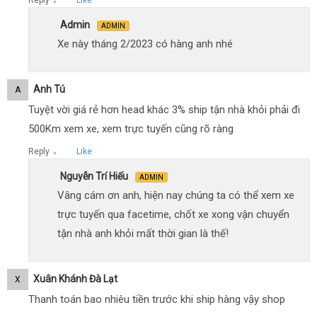
Reply
Like
●
Admin
ADMIN
Xe này tháng 2/2023 có hàng anh nhé
Anh Tú
A
Tuyệt vời giá rẻ hơn head khác 3% ship tận nhà khỏi phải đi
500Km xem xe, xem trực tuyến cũng rõ ràng
Reply
Like
●
Nguyễn Trí Hiếu
ADMIN
Vâng cám ơn anh, hiện nay chúng ta có thể xem xe
trực tuyến qua facetime, chốt xe xong vận chuyển
tận nhà anh khỏi mất thời gian là thế!
Xuân Khánh Đà Lạt
X
Thanh toán bao nhiêu tiền trước khi ship hàng vậy shop